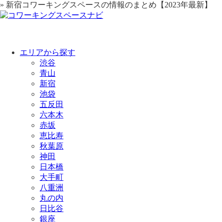
» 新宿コワーキングスペースの情報のまとめ【2023年最新】
エリアから探す
渋谷
青山
新宿
池袋
五反田
六本木
赤坂
恵比寿
秋葉原
神田
日本橋
大手町
八重洲
丸の内
日比谷
銀座