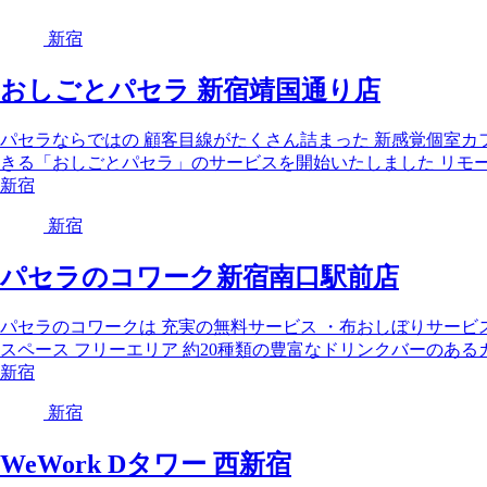
新宿
おしごとパセラ 新宿靖国通り店
パセラならではの 顧客目線がたくさん詰まった 新感覚個室カ
きる「おしごとパセラ」のサービスを開始いたしました リモート
新宿
新宿
パセラのコワーク新宿南口駅前店
パセラのコワークは 充実の無料サービス ・布おしぼりサービス
スペース フリーエリア 約20種類の豊富なドリンクバーのあるカ
新宿
新宿
WeWork Dタワー 西新宿