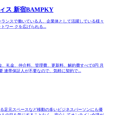
オフィス 新宿BAMPKY
ICEには フリーランスで働いている人、企業体として活躍している様々
ワー クを広げられる...
金、礼金、仲介料、管理費、更新料、解約費すべて0円 月
要 連帯保証人が不要なので、気軽に契約で...
る足元スペースなど移動の多いビジネスパーソンにも優
や人の目を気にすることなく、安心してオンライン会議が