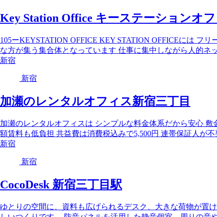
Key Station Office キーステーション
105ーKEYSTATION OFFICE KEY STATION OFF
な方が集う集合体となっています 仕事に集中しながら人的ネット
新宿
新宿
加瀬のレンタルオフィス新宿三丁目
加瀬のレンタルオフィスは シンプルな料金体系だから安心 敷
額賃料も低負担 共益費は消費税込みで5,500円 連帯保証人が不
新宿
新宿
CocoDesk 新宿三丁目駅
ゆとりの空間に、資料も広げられるデスク、大きな荷物が置け
しいつくりです。 防音パネルを活用した静音個室。周りの音