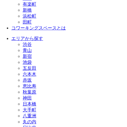
有楽町
新橋
浜松町
田町
コワーキングスペースとは
エリアから探す
渋谷
青山
新宿
池袋
五反田
六本木
赤坂
恵比寿
秋葉原
神田
日本橋
大手町
八重洲
丸の内