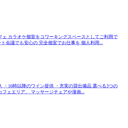
フェ カラオケ個室をコワーキングスペースとしてご利用で
会議でも安心の 完全個室でお仕事を 個人利用...
 ・16時以降のワイン提供 ・充実の貸出備品 選べる3つの
フェエリア。 マッサージチェアや漫画...