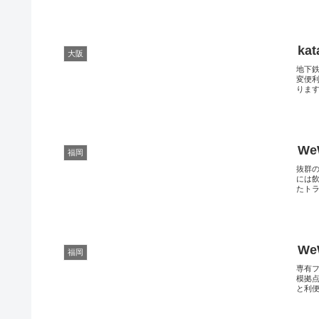
ka
大阪
地下鉄
変便
ります
We
福岡
抜群
には
たトラ
We
福岡
専有
模拠
と利便