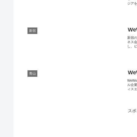
ジアを
We
新宿
新宿
ネス
し、ビ
We
青山
WeW
ル企
ィスエ
スポ