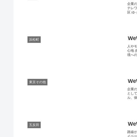
企業
テレワ
区 ゆ
W
浜松町
人や
心地 
境への
We
東京その他
企業
とし
ル、保
We
五反田
路線
イベ