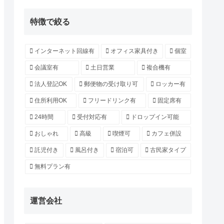
特徴で絞る
インターネット回線有
オフィス家具付き
個室
会議室有
土日営業
複合機有
法人登記OK
郵便物の受け取り可
ロッカー有
住所利用OK
フリードリンク有
固定席有
24時間
受付対応有
ドロップイン可能
おしゃれ
高級
喫煙可
カフェ併設
託児付き
風呂付き
宿泊可
古民家タイプ
無料プラン有
運営会社