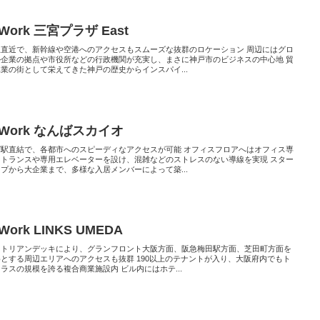
Work 三宮プラザ East
駅直近で、新幹線や空港へのアクセスもスムーズな抜群のロケーション 周辺にはグロ
ル企業の拠点や市役所などの行政機関が充実し、まさに神戸市のビジネスの中心地 貿
業の街として栄えてきた神戸の歴史からインスパイ...
Work なんばスカイオ
ば駅直結で、各都市へのスピーディなアクセスが可能 オフィスフロアへはオフィス専
ントランスや専用エレベーターを設け、混雑などのストレスのない導線を実現 スター
プから大企業まで、多様な入居メンバーによって築...
Work LINKS UMEDA
ストリアンデッキにより、グランフロント大阪方面、阪急梅田駅方面、芝田町方面を
とする周辺エリアへのアクセスも抜群 190以上のテナントが入り、大阪府内でもト
ラスの規模を誇る複合商業施設内 ビル内にはホテ...