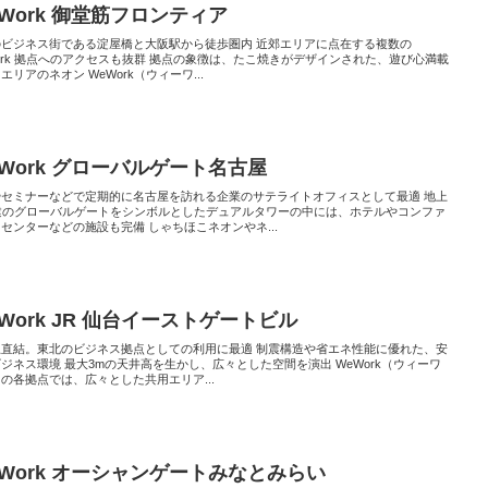
eWork 御堂筋フロンティア
のビジネス街である淀屋橋と大阪駅から徒歩圏内 近郊エリアに点在する複数の
ork 拠点へのアクセスも抜群 拠点の象徴は、たこ焼きがデザインされた、遊び心満載
エリアのネオン WeWork（ウィーワ...
eWork グローバルゲート名古屋
やセミナーなどで定期的に名古屋を訪れる企業のサテライトオフィスとして最適 地上
階建のグローバルゲートをシンボルとしたデュアルタワーの中には、ホテルやコンファ
センターなどの施設も完備 しゃちほこネオンやネ...
Work JR 仙台イーストゲートビル
駅直結。東北のビジネス拠点としての利用に最適 制震構造や省エネ性能に優れた、安
ジネス環境 最大3mの天井高を生かし、広々とした空間を演出 WeWork（ウィーワ
の各拠点では、広々とした共用エリア...
eWork オーシャンゲートみなとみらい