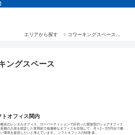
】
エリアから探す
コワーキングスペースと
は
キングスペース
フトオフィス関内
と横浜のレンタルオフィス。ローパーティションで区切った開放型のシェアオフィス
。長期の入居を想定した実用的で低価格なオフィスを目指して、月々2～3万円台で働
い環境を提供したいと考えています。 ソフトオフィスの特徴 多...