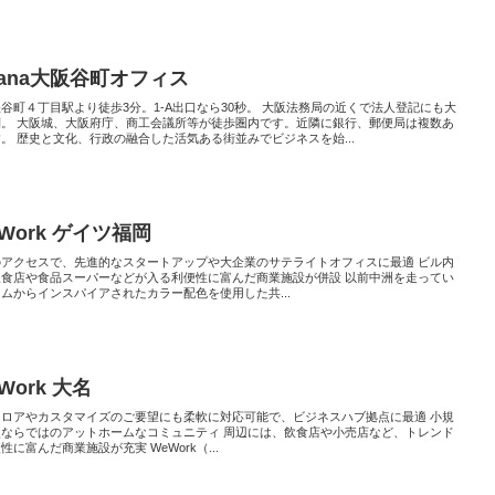
tana大阪谷町オフィス
谷町４丁目駅より徒歩3分。1-A出口なら30秒。 大阪法務局の近くで法人登記にも大
利。 大阪城、大阪府庁、商工会議所等が徒歩圏内です。近隣に銀行、郵便局は複数あ
。 歴史と文化、行政の融合した活気ある街並みでビジネスを始...
Work ゲイツ福岡
のアクセスで、先進的なスタートアップや大企業のサテライトオフィスに最適 ビル内
飲食店や食品スーパーなどが入る利便性に富んだ商業施設が併設 以前中洲を走ってい
ムからインスパイアされたカラー配色を使用した共...
Work 大名
フロアやカスタマイズのご要望にも柔軟に対応可能で、ビジネスハブ拠点に最適 小規
点ならではのアットホームなコミュニティ 周辺には、飲食店や小売店など、トレンド
性に富んだ商業施設が充実 WeWork（...