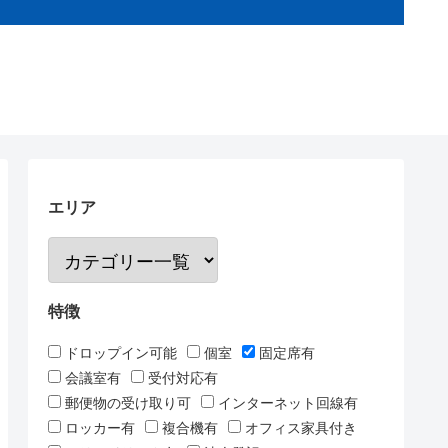
エリア
特徴
ドロップイン可能
個室
固定席有
会議室有
受付対応有
郵便物の受け取り可
インターネット回線有
ロッカー有
複合機有
オフィス家具付き