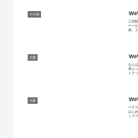
We
その他
三宮
ーバ
易、工
We
大阪
なん
用エ
トアッ
We
大阪
ペデ
はじめ
ップク