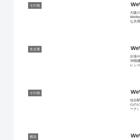
W
その他
大阪
WeW
な共用
W
名古屋
出張
36
レンス
We
その他
仙台
心のビ
ーク）
W
横浜