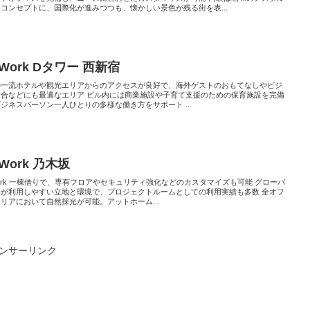
コンセプトに、国際化が進みつつも、懐かしい景色が残る街を表...
Work Dタワー 西新宿
の一流ホテルや観光エリアからのアクセスが良好で、海外ゲストのおもてなしやビジ
会合などにも最適なエリア ビル内には商業施設や子育て支援のための保育施設を完備
ジネスパーソン一人ひとりの多様な働き方をサポート ...
Work 乃木坂
ork 一棟借りで、専有フロアやセキュリティ強化などのカスタマイズも可能 グローバ
業が利用しやすい立地と環境で、プロジェクトルームとしての利用実績も多数 全オフ
リアにおいて自然採光が可能。アットホーム...
ンサーリンク