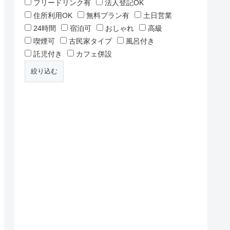
フリードリンク有
法人登記OK
住所利用OK
無料プラン有
土日営業
24時間
宿泊可
おしゃれ
高級
喫煙可
古民家タイプ
風呂付き
託児付き
カフェ併設