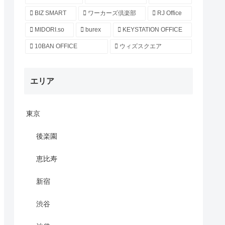
BIZ SMART
ワーカーズ倶楽部
RJ Office
MIDORI.so
burex
KEYSTATION OFFICE
10BAN OFFICE
ウィズスクエア
エリア
東京
後楽園
恵比寿
新宿
渋谷