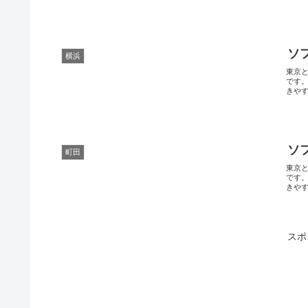
ソ
横浜
東京
です
きやす
ソ
町田
東京
です
きやす
スポ