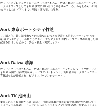
のオフィスやプロジェクトルームとしてはもちろん、近隣在住のビジネスパーソンの
ーク用オフィスとしても最適 災害に強い街づくりを進めている、みなとみらい21地
ったりとしたレイアウトで、明るく落ち着いた印象...
eWork 東京ポートシティ竹芝
モノ、職と住、最先端技術などの多様な結びつきが発展する竹芝スマートシティの中
歩行者デッキにより、各駅からのスムーズなアクセス 国内トップクラスの卓越した環
配慮を目指したビルで、安心・安全・充実のオフィ...
Work Daiwa 晴海
のオフィスとしてはもちろん、近隣在住のビジネスパーソンのテレワーク用オフィス
ても最適 近隣には商業施設やサービスアパートメント、高齢者住宅、クリニックモー
育施設などが整備され、ビジネスパーソンをサポート ...
Work TK 池田山
が乗り入れる五反田駅から徒歩3分と、通勤や移動に便利な好立地 機密性の高いプラ
ートオフィスを完備し、ニーズに合わせたカスタマイズが可能 内装は昭和のノスタル