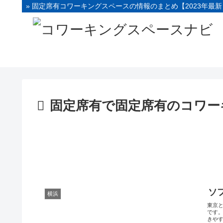
» 固定席有コワーキングスペースの情報のまとめ【2023年最新
固定席有で固定席有のコワー
ソ
横浜
東京
です
きやす