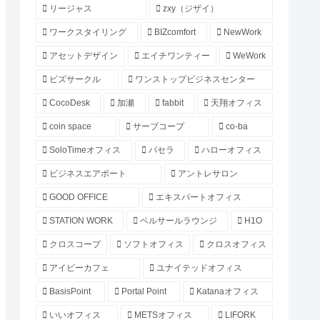
リージャス
zxy（ジザイ）
ワークスタイリング
BIZcomfort
NewWork
アセットデザイン
エイチワンティー
WeWork
ビズサークル
ワンストップビジネスセンター
CocoDesk
加瀬
fabbit
天翔オフィス
coin space
サーブコープ
co-ba
SoloTimeオフィス
パセラ
ハローオフィス
ビジネスエアポート
アントレサロン
GOOD OFFICE
エキスパートオフィス
STATION WORK
ベルサールラウンジ
H1O
クロスコープ
ソフトオフィス
クロスオフィス
アイビーカフェ
ユナイテッドオフィス
BasisPoint
Portal Point
Katanaオフィス
いいオフィス
METSオフィス
LIFORK