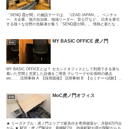
「SENQ 霞が関」の施設テーマは、「LEAD JAPAN」。 ベンチャ
ー、大企業、地方自治体、地域リーダー、官公庁など、 日本を牽引
する様々な分野の先駆者が集う「SENQ霞が関」。 情熱と新たなテ
クノロジーを集結し、社会と地域の...
MY BASIC OFFICE 虎ノ門
新橋
MY BASIC OFFICEとは？ セカンドオフィスとして利用できる落ち
着いた空間と充実した設備をご用意 テレワークや出張時の拠点
etc…… 活用事例 A 【採用面接】 活用事例 B 【セミナー+試験】
...
MoC虎ノ門オフィス
新橋
★ リーズナブル：虎ノ門エリアで家具付き専用個室が、月額4万円台
から ★ 駅近：虎ノ門駅4分、新橋駅7分、内幸町駅や霞が関駅からも