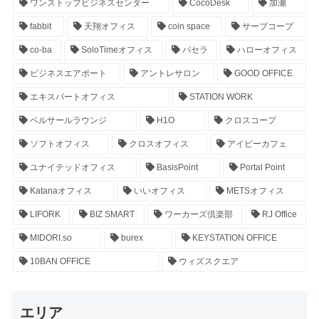
ワンストップビジネスセンター
CocoDesk
加瀬
fabbit
天翔オフィス
coin space
サーブコープ
co-ba
SoloTimeオフィス
パセラ
ハローオフィス
ビジネスエアポート
アントレサロン
GOOD OFFICE
エキスパートオフィス
STATION WORK
ベルサールラウンジ
H1O
クロスコープ
ソフトオフィス
クロスオフィス
アイビーカフェ
ユナイテッドオフィス
BasisPoint
Portal Point
Katanaオフィス
いいオフィス
METSオフィス
LIFORK
BIZ SMART
ワーカーズ倶楽部
RJ Office
MIDORI.so
burex
KEYSTATION OFFICE
10BAN OFFICE
ウィズスクエア
エリア