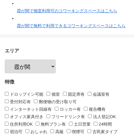
霞が関で個室利用可のコワーキングスペースはこちら
霞が関で無料で利用できるコワーキングスペースはこちら
エリア
特徴
ドロップイン可能
個室
固定席有
会議室有
受付対応有
郵便物の受け取り可
インターネット回線有
ロッカー有
複合機有
オフィス家具付き
フリードリンク有
法人登記OK
住所利用OK
無料プラン有
土日営業
24時間
宿泊可
おしゃれ
高級
喫煙可
古民家タイプ