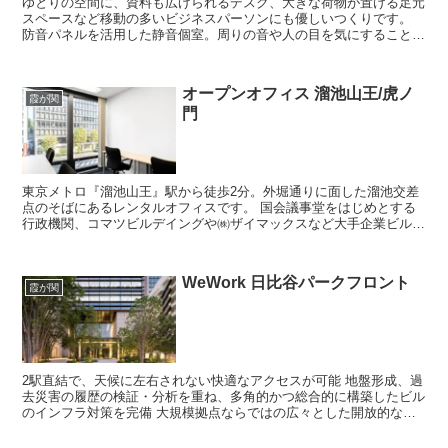
ゆとりの空間に、資料も広げられるデスク、大きな荷物が置ける足元
スペースなど移動の多いビジネスパーソンにも優しいつくりです。
防音パネルを活用した静音個室。周りの音や人の目を気にすることな
く、安心してオンライン会議ができます。
オープンオフィス 溜池山王/虎ノ
霞が関
門
東京メトロ『溜池山王』駅から徒歩2分。外堀通りに面した溜池交差
点のそばにあるレンタルオフィスです。 国会議事堂をはじめとする
行政機関、コマツビルデイングや㈱ザイマックスなど大手企業ビルの
集積地の中心に位置。 政治・経済の中心地赤坂に、最適...
WeWork 日比谷パークフロント
霞が関
2駅直結で、天候に左右されない快適なアクセスが可能 地盤形成、過
去災害の履歴の検証・分析を重ね、多角的かつ総合的に構築したビル
のインフラ対策を完備 大規模拠点ならではの広々とした開放的な共
用エリア WeWork（ウィー...