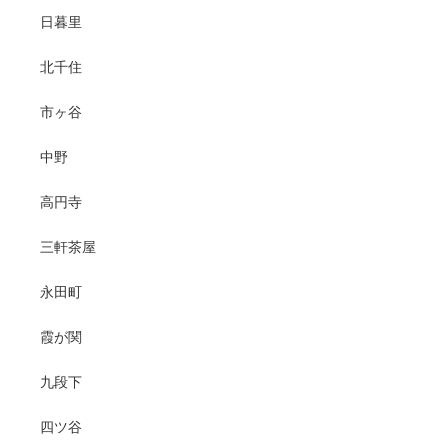
日暮里
北千住
市ヶ谷
中野
高円寺
三軒茶屋
永田町
霞が関
九段下
四ツ谷