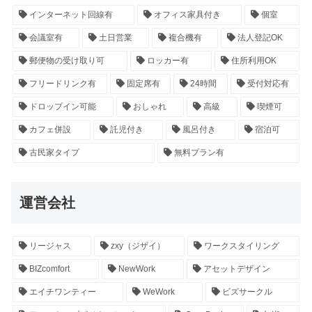
インターネット回線有
オフィス家具付き
個室
会議室有
土日営業
複合機有
法人登記OK
郵便物の受け取り可
ロッカー有
住所利用OK
フリードリンク有
固定席有
24時間
受付対応有
ドロップイン可能
おしゃれ
高級
喫煙可
カフェ併設
託児付き
風呂付き
宿泊可
古民家タイプ
無料プラン有
運営会社
リージャス
zxy（ジザイ）
ワークスタイリング
BIZcomfort
NewWork
アセットデザイン
エイチワンティー
WeWork
ビズサークル