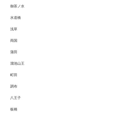
御茶ノ水
水道橋
浅草
両国
蒲田
溜池山王
町田
調布
八王子
板橋