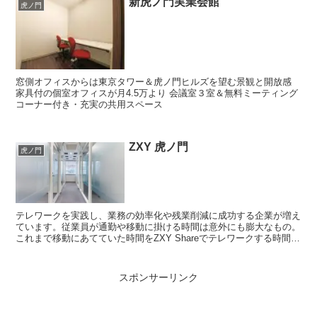
新虎ノ門実業会館
虎ノ門
窓側オフィスからは東京タワー＆虎ノ門ヒルズを望む景観と開放感
家具付の個室オフィスが月4.5万より 会議室３室＆無料ミーティング
コーナー付き・充実の共用スペース
ZXY 虎ノ門
虎ノ門
テレワークを実践し、業務の効率化や残業削減に成功する企業が増え
ています。従業員が通勤や移動に掛ける時間は意外にも膨大なもの。
これまで移動にあてていた時間をZXY Shareでテレワークする時間に
あてれば、仕事の効率も上がりワークライフバラン...
スポンサーリンク