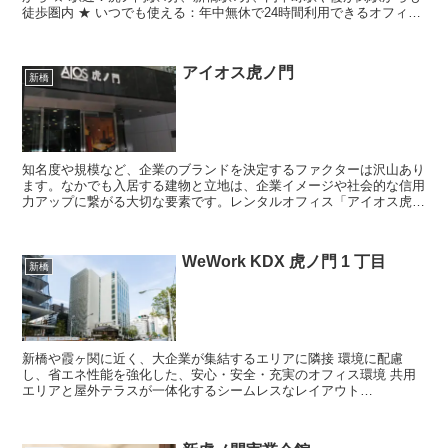
徒歩圏内 ★ いつでも使える：年中無休で24時間利用できるオフィス
★ 登記OK：港区の住所で登記可能
アイオス虎ノ門
新橋
知名度や規模など、企業のブランドを決定するファクターは沢山あり
ます。なかでも入居する建物と立地は、企業イメージや社会的な信用
力アップに繋がる大切な要素です。レンタルオフィス「アイオス虎ノ
門」は、開発時からオフィス専用として設計されています。...
WeWork KDX 虎ノ門 1 丁目
新橋
新橋や霞ヶ関に近く、大企業が集結するエリアに隣接 環境に配慮
し、省エネ性能を強化した、安心・安全・充実のオフィス環境 共用
エリアと屋外テラスが一体化するシームレスなレイアウト
WeWork（ウィーワーク）の各拠点では、広々...