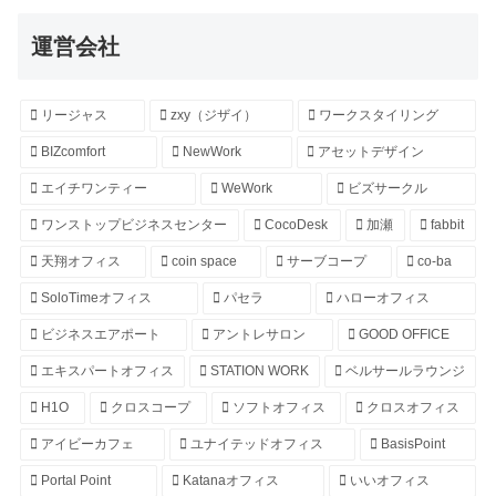
運営会社
リージャス
zxy（ジザイ）
ワークスタイリング
BIZcomfort
NewWork
アセットデザイン
エイチワンティー
WeWork
ビズサークル
ワンストップビジネスセンター
CocoDesk
加瀬
fabbit
天翔オフィス
coin space
サーブコープ
co-ba
SoloTimeオフィス
パセラ
ハローオフィス
ビジネスエアポート
アントレサロン
GOOD OFFICE
エキスパートオフィス
STATION WORK
ベルサールラウンジ
H1O
クロスコープ
ソフトオフィス
クロスオフィス
アイビーカフェ
ユナイテッドオフィス
BasisPoint
Portal Point
Katanaオフィス
いいオフィス