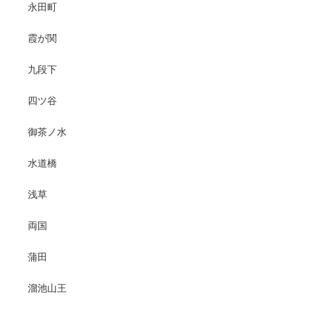
永田町
霞が関
九段下
四ツ谷
御茶ノ水
水道橋
浅草
両国
蒲田
溜池山王