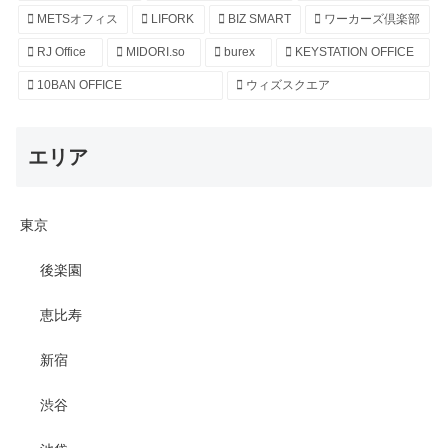
METSオフィス
LIFORK
BIZ SMART
ワーカーズ倶楽部
RJ Office
MIDORI.so
burex
KEYSTATION OFFICE
10BAN OFFICE
ウィズスクエア
エリア
東京
後楽園
恵比寿
新宿
渋谷