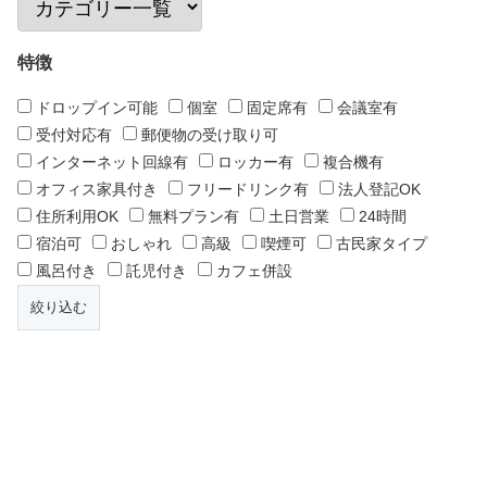
特徴
ドロップイン可能
個室
固定席有
会議室有
受付対応有
郵便物の受け取り可
インターネット回線有
ロッカー有
複合機有
オフィス家具付き
フリードリンク有
法人登記OK
住所利用OK
無料プラン有
土日営業
24時間
宿泊可
おしゃれ
高級
喫煙可
古民家タイプ
風呂付き
託児付き
カフェ併設