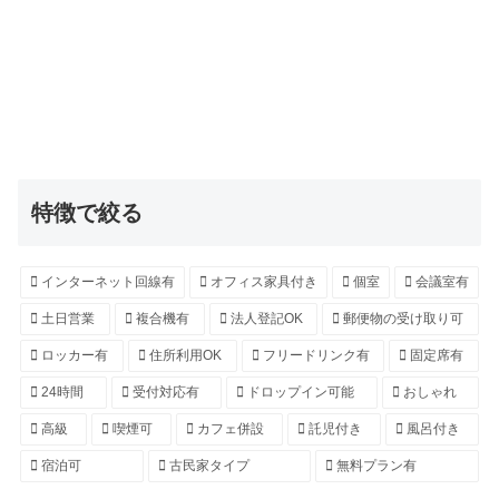
特徴で絞る
インターネット回線有
オフィス家具付き
個室
会議室有
土日営業
複合機有
法人登記OK
郵便物の受け取り可
ロッカー有
住所利用OK
フリードリンク有
固定席有
24時間
受付対応有
ドロップイン可能
おしゃれ
高級
喫煙可
カフェ併設
託児付き
風呂付き
宿泊可
古民家タイプ
無料プラン有