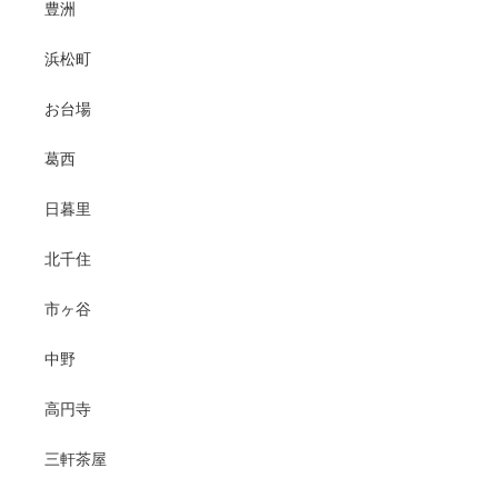
豊洲
浜松町
お台場
葛西
日暮里
北千住
市ヶ谷
中野
高円寺
三軒茶屋