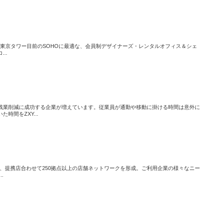
ィス）は、東京タワー目前のSOHOに最適な、会員制デザイナーズ・レンタルオフィス＆シェ
..
残業削減に成功する企業が増えています。従業員が通勤や移動に掛ける時間は意外に
時間をZXY...
営店、提携店合わせて250拠点以上の店舗ネットワークを形成。ご利用企業の様々なニー
.