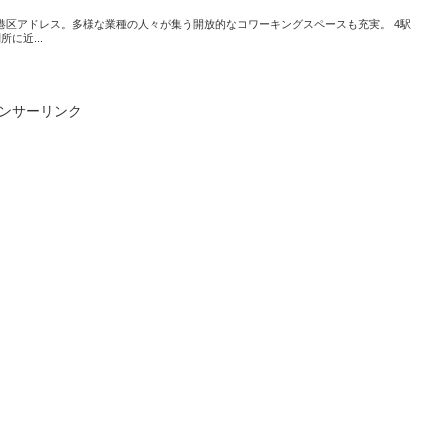
港区アドレス。多様な業種の人々が集う開放的なコワーキングスペースも充実。 4駅
に近...
ンサーリンク