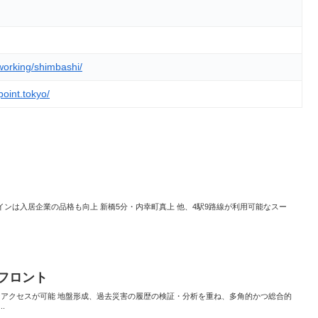
oworking/shimbashi/
oint.tokyo/
ンは入居企業の品格も向上 新橋5分・内幸町真上 他、4駅9路線が利用可能なスー
クフロント
なアクセスが可能 地盤形成、過去災害の履歴の検証・分析を重ね、多角的かつ総合的
.