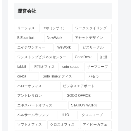
運営会社
リージャス
zxy（ジザイ）
ワークスタイリング
BIZcomfort
NewWork
アセットデザイン
エイチワンティー
WeWork
ビズサークル
ワンストップビジネスセンター
CocoDesk
加瀬
fabbit
天翔オフィス
coin space
サーブコープ
co-ba
SoloTimeオフィス
パセラ
ハローオフィス
ビジネスエアポート
アントレサロン
GOOD OFFICE
エキスパートオフィス
STATION WORK
ベルサールラウンジ
H1O
クロスコープ
ソフトオフィス
クロスオフィス
アイビーカフェ