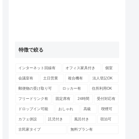
特徴で絞る
インターネット回線有
オフィス家具付き
個室
会議室有
土日営業
複合機有
法人登記OK
郵便物の受け取り可
ロッカー有
住所利用OK
フリードリンク有
固定席有
24時間
受付対応有
ドロップイン可能
おしゃれ
高級
喫煙可
カフェ併設
託児付き
風呂付き
宿泊可
古民家タイプ
無料プラン有