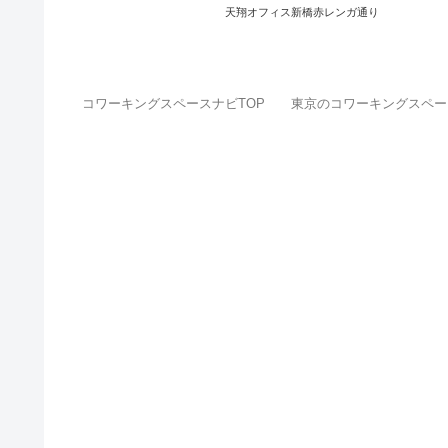
天翔オフィス新橋赤レンガ通り
コワーキングスペースナビTOP
東京のコワーキングスペー