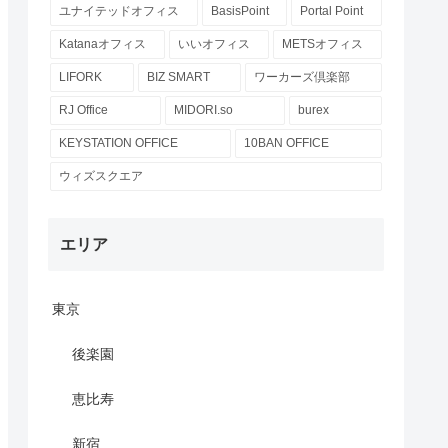
ユナイテッドオフィス
BasisPoint
Portal Point
Katanaオフィス
いいオフィス
METSオフィス
LIFORK
BIZ SMART
ワーカーズ倶楽部
RJ Office
MIDORI.so
burex
KEYSTATION OFFICE
10BAN OFFICE
ウィズスクエア
エリア
東京
後楽園
恵比寿
新宿