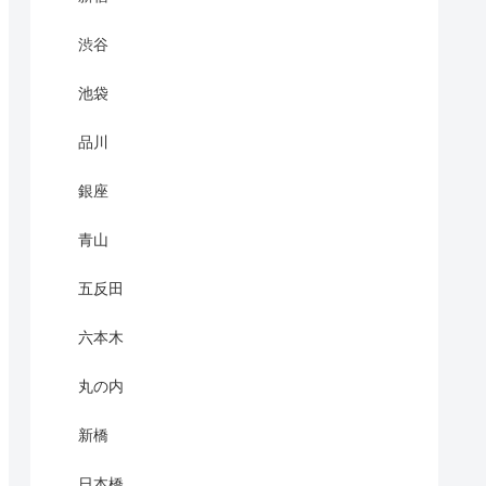
渋谷
池袋
品川
銀座
青山
五反田
六本木
丸の内
新橋
日本橋