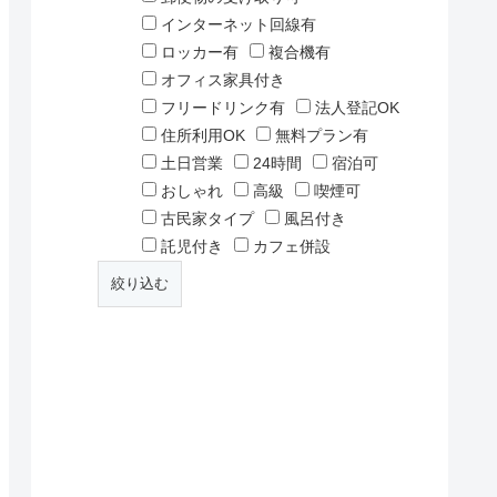
インターネット回線有
ロッカー有
複合機有
オフィス家具付き
フリードリンク有
法人登記OK
住所利用OK
無料プラン有
土日営業
24時間
宿泊可
おしゃれ
高級
喫煙可
古民家タイプ
風呂付き
託児付き
カフェ併設