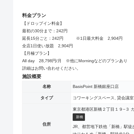
料金プラン
【ドロップイン料金】
最初の30分まで：242円
延長15分ごと：242円 ※1日最大料金 2,904円
全店1日使い放題 2,904円
【月極プラン】
All day 28,798円/月 ※他にMorningなどのプランあり
詳細はお問い合わせください。
施設概要
名称
BasisPoint 新橋銀座口店
タイプ
コワーキングスペース, 貸会議室
東京都港区新橋２丁目１９−３ カ
新橋
住所
JR、都営地下鉄他「新橋」駅徒