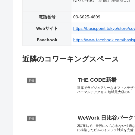
ゆりかもめ「新橋」駅徒歩1分
電話番号
03-6625-4899
Webサイト
https://basispoint.tokyo/store/c
Facebook
https://www.facebook.com/basisp
近隣のコワーキングスペース
THE CODE新橋
新橋
重厚でラグジュアリーなオフィスデザイ
パーマルチアクセス 地域最大級の4...
WeWork 日比谷パー
新橋
2駅直結で、天候に左右されない快適
に構築したビルのインフラ対策を完備 ..