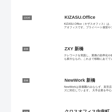
KIZASU.Office
浜松町
KIZASU.Office（キザスオフ
アオフィスです。プライベート個室やコ.
ZXY 新橋
新橋
テレワークを実践し、業務の効率化や
も膨大なもの。これまで移動にあてていた
NewWork 新橋
新橋
NewWorkは首都圏のみならず、直
ズに対応しています。 大手企業を中心..
クロスオフィス内幸町