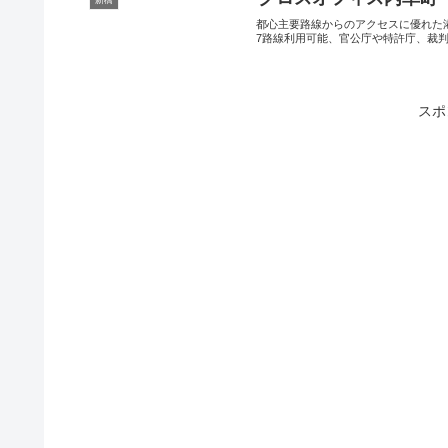
新橋
都心主要路線からのアクセスに優れた
7路線利用可能、官公庁や特許庁、裁判所
スポ