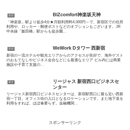
BIZcomfort神楽坂天神
新宿
「神楽坂」駅より徒歩4分★月額利用料4,000円～で、新宿区での住所
利用や、ロッカー・郵便ポストなどのオプションもございます。JR
中央線「飯田橋」駅からも徒歩圏...
WeWork Dタワー 西新宿
新宿
新宿の一流ホテルや観光エリアからのアクセスが良好で、海外ゲスト
のおもてなしやビジネス会合などにも最適なエリア ビル内には商業
施設や子育て支援の...
リージャス 新宿西口ビジネスセ
東京
ンター
リージャス新宿西口ビジネスセンターは、新宿駅西口に最も近い西新
宿一丁目。オフィス街の入口となるロケーションです。また地下道を
利用をすれば、ほぼ傘要らず。金融機関...
スポンサーリンク