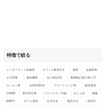
特徴で絞る
インターネット回線有
オフィス家具付き
個室
会議室有
土日営業
複合機有
法人登記OK
郵便物の受け取り可
ロッカー有
住所利用OK
フリードリンク有
固定席有
24時間
受付対応有
ドロップイン可能
おしゃれ
高級
喫煙可
カフェ併設
託児付き
風呂付き
宿泊可