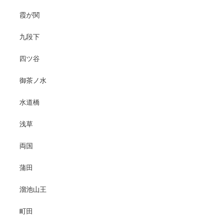
霞が関
九段下
四ツ谷
御茶ノ水
水道橋
浅草
両国
蒲田
溜池山王
町田