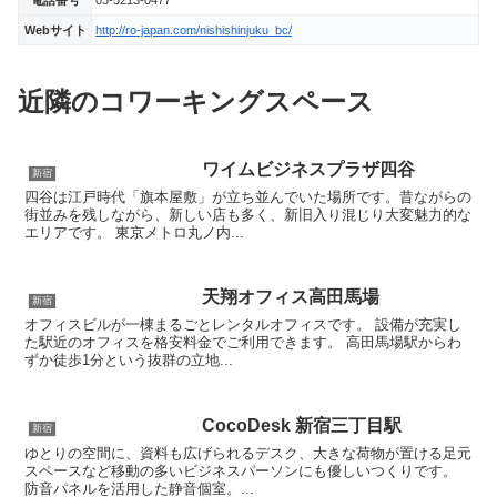
電話番号
03-5213-0477
Webサイト
http://ro-japan.com/nishishinjuku_bc/
近隣のコワーキングスペース
ワイムビジネスプラザ四谷
新宿
四谷は江戸時代「旗本屋敷」が立ち並んでいた場所です。昔ながらの
街並みを残しながら、新しい店も多く、新旧入り混じり大変魅力的な
エリアです。 東京メトロ丸ノ内...
天翔オフィス高田馬場
新宿
オフィスビルが一棟まるごとレンタルオフィスです。 設備が充実し
た駅近のオフィスを格安料金でご利用できます。 高田馬場駅からわ
ずか徒歩1分という抜群の立地...
CocoDesk 新宿三丁目駅
新宿
ゆとりの空間に、資料も広げられるデスク、大きな荷物が置ける足元
スペースなど移動の多いビジネスパーソンにも優しいつくりです。
防音パネルを活用した静音個室。...