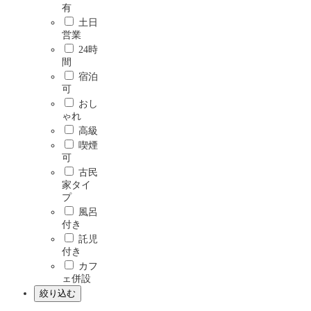
有
土日
営業
24時
間
宿泊
可
おし
ゃれ
高級
喫煙
可
古民
家タイ
プ
風呂
付き
託児
付き
カフ
ェ併設