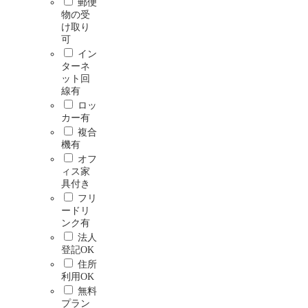
郵便
物の受
け取り
可
イン
ターネ
ット回
線有
ロッ
カー有
複合
機有
オフ
ィス家
具付き
フリ
ードリ
ンク有
法人
登記OK
住所
利用OK
無料
プラン