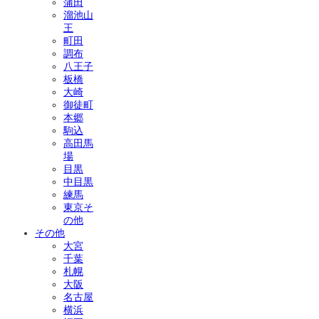
蒲田
溜池山
王
町田
調布
八王子
板橋
大崎
御徒町
本郷
駒込
高田馬
場
目黒
中目黒
練馬
東京そ
の他
その他
大宮
千葉
札幌
大阪
名古屋
横浜