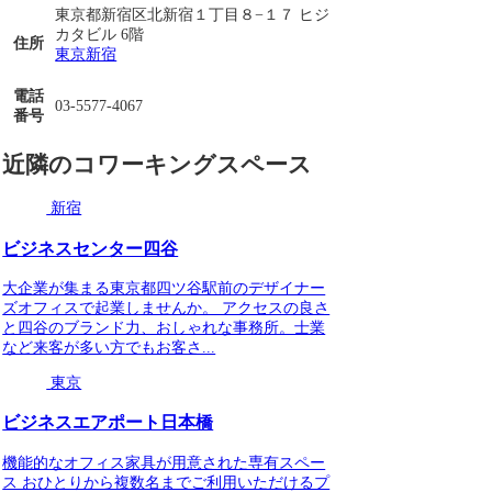
東京都新宿区北新宿１丁目８−１７ ヒジ
カタビル 6階
住所
東京
新宿
電話
03-5577-4067
番号
近隣のコワーキングスペース
新宿
ビジネスセンター四谷
大企業が集まる東京都四ツ谷駅前のデザイナー
ズオフィスで起業しませんか。 アクセスの良さ
と四谷のブランド力、おしゃれな事務所。士業
など来客が多い方でもお客さ...
東京
ビジネスエアポート日本橋
機能的なオフィス家具が用意された専有スペー
ス おひとりから複数名までご利用いただけるプ