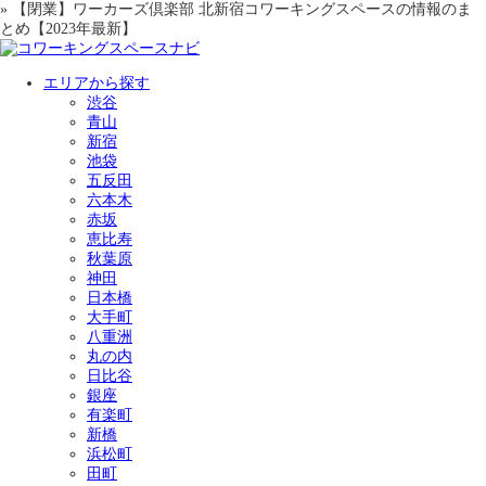
» 【閉業】ワーカーズ倶楽部 北新宿コワーキングスペースの情報のま
とめ【2023年最新】
エリアから探す
渋谷
青山
新宿
池袋
五反田
六本木
赤坂
恵比寿
秋葉原
神田
日本橋
大手町
八重洲
丸の内
日比谷
銀座
有楽町
新橋
浜松町
田町