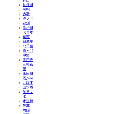
神田
神保町
有明
赤羽
虎ノ門
豊洲
浜松町
お台場
葛西
日暮里
北千住
市ヶ谷
中野
高円寺
三軒茶
屋
永田町
霞が関
九段下
四ツ谷
御茶ノ
水
水道橋
浅草
両国