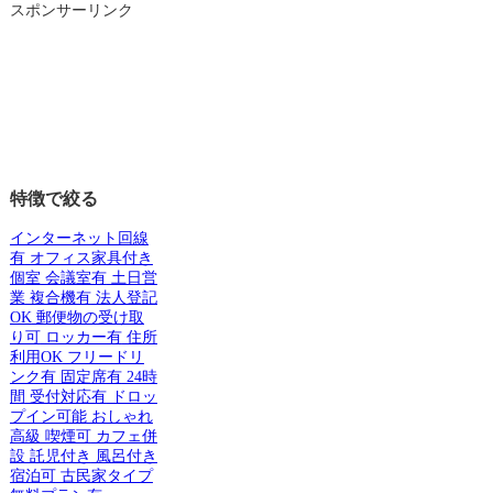
スポンサーリンク
特徴で絞る
インターネット回線
有
オフィス家具付き
個室
会議室有
土日営
業
複合機有
法人登記
OK
郵便物の受け取
り可
ロッカー有
住所
利用OK
フリードリ
ンク有
固定席有
24時
間
受付対応有
ドロッ
プイン可能
おしゃれ
高級
喫煙可
カフェ併
設
託児付き
風呂付き
宿泊可
古民家タイプ