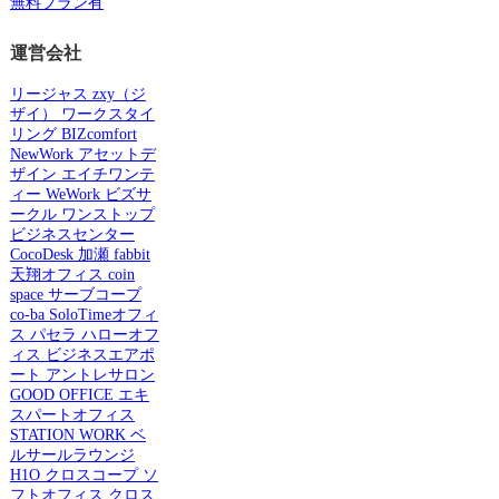
無料プラン有
運営会社
リージャス
zxy（ジ
ザイ）
ワークスタイ
リング
BIZcomfort
NewWork
アセットデ
ザイン
エイチワンテ
ィー
WeWork
ビズサ
ークル
ワンストップ
ビジネスセンター
CocoDesk
加瀬
fabbit
天翔オフィス
coin
space
サーブコープ
co-ba
SoloTimeオフィ
ス
パセラ
ハローオフ
ィス
ビジネスエアポ
ート
アントレサロン
GOOD OFFICE
エキ
スパートオフィス
STATION WORK
ベ
ルサールラウンジ
H1O
クロスコープ
ソ
フトオフィス
クロス