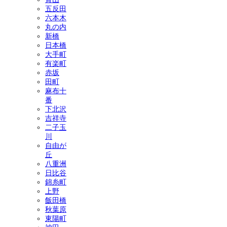
五反田
六本木
丸の内
新橋
日本橋
大手町
有楽町
赤坂
田町
麻布十
番
下北沢
吉祥寺
二子玉
川
自由が
丘
八重洲
日比谷
錦糸町
上野
飯田橋
秋葉原
東陽町