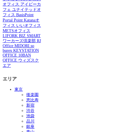
オフィス
アイビーカ
フェ
ユナイテッドオ
フィス
BasisPoint
Portal Point
Katanaオ
フィス
いいオフィス
METSオフィス
LIFORK
BIZ SMART
ワーカーズ倶楽部
RJ
Office
MIDORI.so
burex
KEYSTATION
OFFICE
10BAN
OFFICE
ウィズスク
エア
エリア
東京
後楽園
恵比寿
新宿
渋谷
池袋
品川
銀座
青山