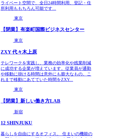
ライベート空間で、全日24時間利用、登記・住
所利用ももちろん可能です...
東京
【閉業】有楽町国際ビジネスセンター
東京
ZXY 代々木上原
テレワークを実践し、業務の効率化や残業削減
に成功する企業が増えています。従業員が通勤
や移動に掛ける時間は意外にも膨大なもの。こ
れまで移動にあてていた時間をZXY...
東京
【閉業】新しい働き方LAB
新宿
12 SHINJUKU
暮らしを自由にするオフィス。 住まいの機能の