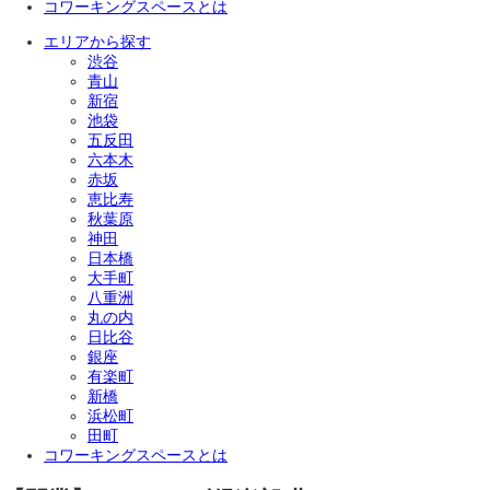
コワーキングスペースとは
エリアから探す
渋谷
青山
新宿
池袋
五反田
六本木
赤坂
恵比寿
秋葉原
神田
日本橋
大手町
八重洲
丸の内
日比谷
銀座
有楽町
新橋
浜松町
田町
コワーキングスペースとは