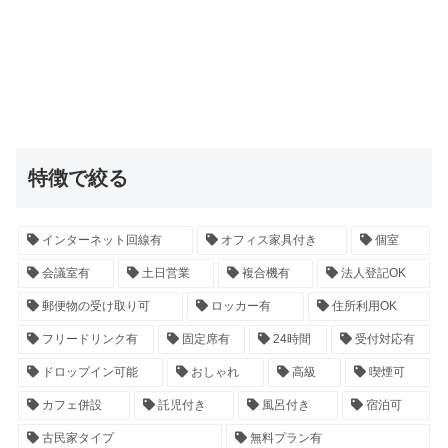
特徴で絞る
インターネット回線有
オフィス家具付き
個室
会議室有
土日営業
複合機有
法人登記OK
郵便物の受け取り可
ロッカー有
住所利用OK
フリードリンク有
固定席有
24時間
受付対応有
ドロップイン可能
おしゃれ
高級
喫煙可
カフェ併設
託児付き
風呂付き
宿泊可
古民家タイプ
無料プラン有