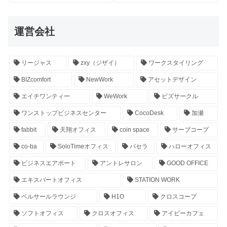
運営会社
リージャス
zxy（ジザイ）
ワークスタイリング
BIZcomfort
NewWork
アセットデザイン
エイチワンティー
WeWork
ビズサークル
ワンストップビジネスセンター
CocoDesk
加瀬
fabbit
天翔オフィス
coin space
サーブコープ
co-ba
SoloTimeオフィス
パセラ
ハローオフィス
ビジネスエアポート
アントレサロン
GOOD OFFICE
エキスパートオフィス
STATION WORK
ベルサールラウンジ
H1O
クロスコープ
ソフトオフィス
クロスオフィス
アイビーカフェ