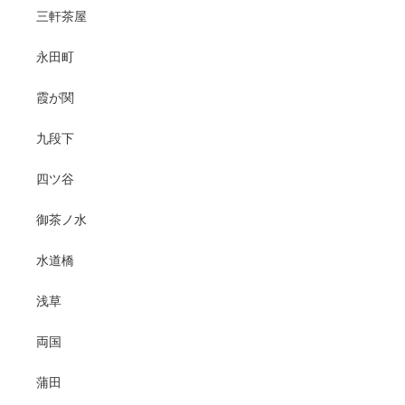
三軒茶屋
永田町
霞が関
九段下
四ツ谷
御茶ノ水
水道橋
浅草
両国
蒲田