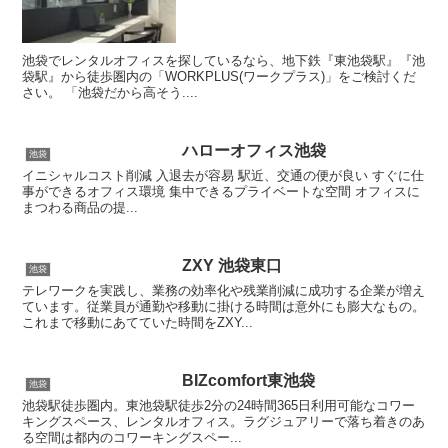
池袋でレンタルオフィスを探しているなら、地下鉄『東池袋駅』『池
袋駅』から徒歩圏内の「WORKPLUS(ワークプラス)」をご検討くだ
さい。 「池袋だから高そう....
ハローオフィス池袋
池袋
イニシャルコスト削減 入退去が容易 駅近、交通の便が良い すぐに仕
事ができるオフィス環境 集中できるプライベートな空間 オフィスに
まつわる商品の提...
ZXY 池袋東口
池袋
テレワークを実践し、業務の効率化や残業削減に成功する企業が増え
ています。従業員が通勤や移動に掛ける時間は意外にも膨大なもの。
これまで移動にあてていた時間をZXY...
BIZcomfort東池袋
池袋
池袋駅徒歩圏内。東池袋駅徒歩2分の24時間365日利用可能なコワー
キングスペース、レンタルオフィス。ラグジュアリーで落ち着きのあ
る空間は都内のコワーキングスペー...