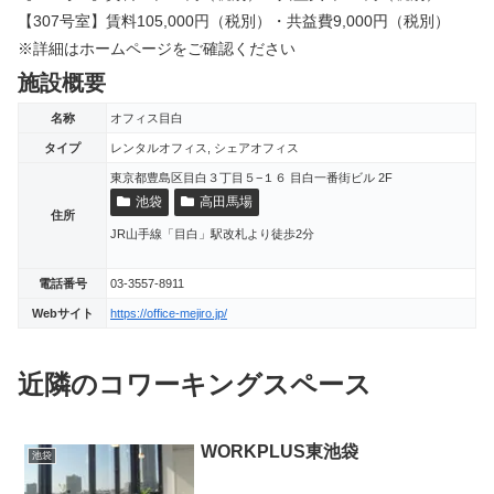
【307号室】賃料105
,000
円（税別）・共益費
9,000
円（税別）
※詳細はホームページをご確認ください
施設概要
名称
オフィス目白
タイプ
レンタルオフィス, シェアオフィス
東京都豊島区目白３丁目５−１６ 目白一番街ビル 2F
池袋
高田馬場
住所
JR山手線「目白」駅改札より徒歩2分
電話番号
03-3557-8911
Webサイト
https://office-mejiro.jp/
近隣のコワーキングスペース
WORKPLUS東池袋
池袋