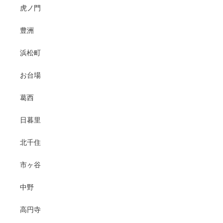
虎ノ門
豊洲
浜松町
お台場
葛西
日暮里
北千住
市ヶ谷
中野
高円寺