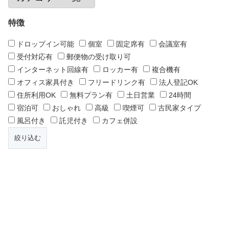
特徴
ドロップイン可能
個室
固定席有
会議室有
受付対応有
郵便物の受け取り可
インターネット回線有
ロッカー有
複合機有
オフィス家具付き
フリードリンク有
法人登記OK
住所利用OK
無料プラン有
土日営業
24時間
宿泊可
おしゃれ
高級
喫煙可
古民家タイプ
風呂付き
託児付き
カフェ併設