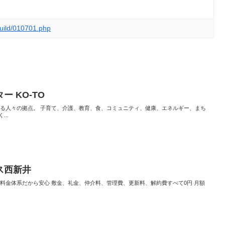
/build/010701.php
 KO-TO
くる人々の拠点。 子育て、介護、教育、食、コミュニティ、健康、エネルギー、まち
..
ス西新井
料金体系だから安心 敷金、礼金、仲介料、管理費、更新料、解約費すべて0円 月額