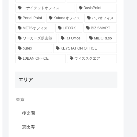
ユナイテッドオフィス
BasisPoint
Portal Point
Katanaオフィス
いいオフィス
METSオフィス
LIFORK
BIZ SMART
ワーカーズ倶楽部
RJ Office
MIDORI.so
burex
KEYSTATION OFFICE
10BAN OFFICE
ウィズスクエア
エリア
東京
後楽園
恵比寿