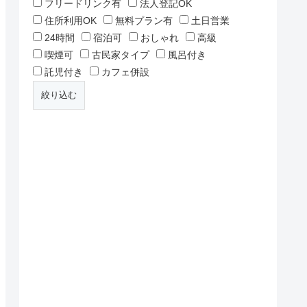
フリードリンク有
法人登記OK
住所利用OK
無料プラン有
土日営業
24時間
宿泊可
おしゃれ
高級
喫煙可
古民家タイプ
風呂付き
託児付き
カフェ併設