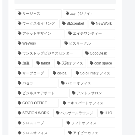
リージャス
zxy（ジザイ）
ワークスタイリング
BIZcomfort
NewWork
アセットデザイン
エイチワンティー
WeWork
ビズサークル
ワンストップビジネスセンター
CocoDesk
加瀬
fabbit
天翔オフィス
coin space
サーブコープ
co-ba
SoloTimeオフィス
パセラ
ハローオフィス
ビジネスエアポート
アントレサロン
GOOD OFFICE
エキスパートオフィス
STATION WORK
ベルサールラウンジ
H1O
クロスコープ
ソフトオフィス
クロスオフィス
アイビーカフェ