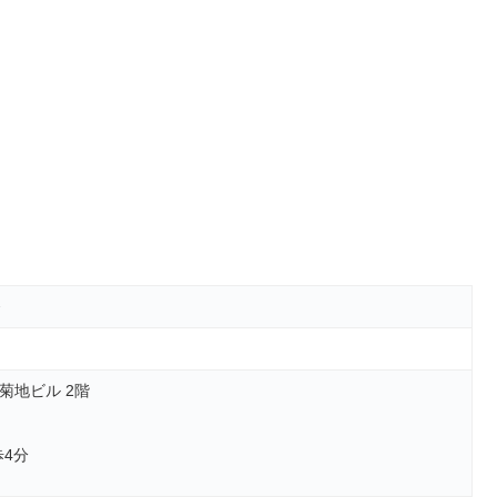
条
菊地ビル 2階
4分