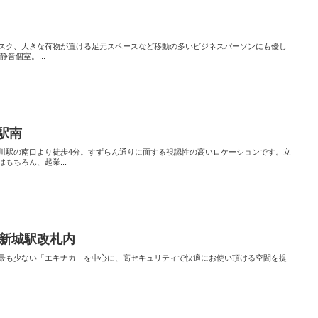
スク、大きな荷物が置ける足元スペースなど移動の多いビジネスパーソンにも優し
音個室。...
駅南
川駅の南口より徒歩4分。すずらん通りに面する視認性の高いロケーションです。立
もちろん、起業...
武蔵新城駅改札内
移動ロスが最も少ない「エキナカ」を中心に、高セキュリティで快適にお使い頂ける空間を提