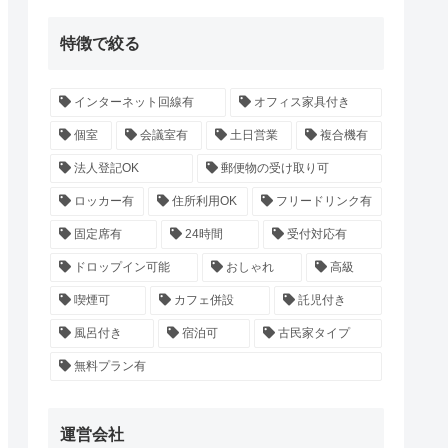
特徴で絞る
インターネット回線有
オフィス家具付き
個室
会議室有
土日営業
複合機有
法人登記OK
郵便物の受け取り可
ロッカー有
住所利用OK
フリードリンク有
固定席有
24時間
受付対応有
ドロップイン可能
おしゃれ
高級
喫煙可
カフェ併設
託児付き
風呂付き
宿泊可
古民家タイプ
無料プラン有
運営会社