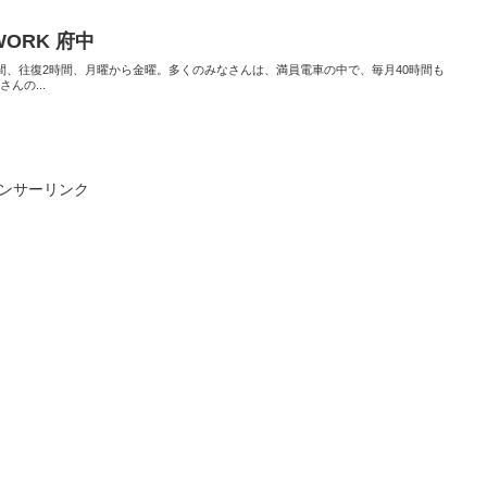
&WORK 府中
間、往復2時間、月曜から金曜。多くのみなさんは、満員電車の中で、毎月40時間も
んの...
ンサーリンク