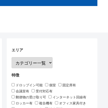
エリア
特徴
ドロップイン可能
個室
固定席有
会議室有
受付対応有
郵便物の受け取り可
インターネット回線有
ロッカー有
複合機有
オフィス家具付き