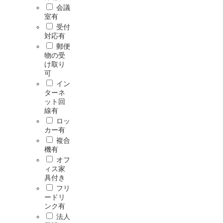
会議
室有
受付
対応有
郵便
物の受
け取り
可
イン
ターネ
ット回
線有
ロッ
カー有
複合
機有
オフ
ィス家
具付き
フリ
ードリ
ンク有
法人