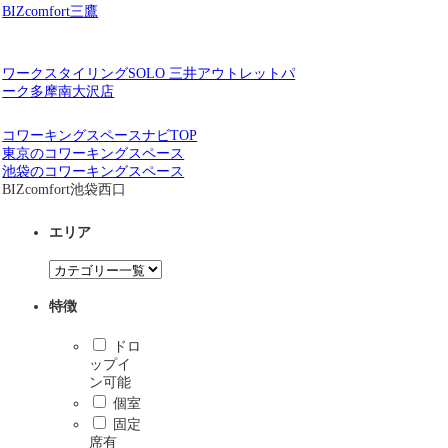
BIZcomfort三鷹
ワークスタイリングSOLO 三井アウトレットパ
ーク多摩南大沢店
コワーキングスペースナビTOP
東京のコワーキングスペース
池袋のコワーキングスペース
BIZcomfort池袋西口
エリア
特徴
ドロ
ップイ
ン可能
個室
固定
席有