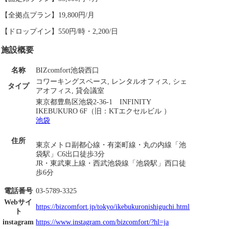
【全拠点プラン】19,800円/月
【ドロップイン】550円/時・2,200/日
施設概要
名称
BIZcomfort池袋西口
コワーキングスペース, レンタルオフィス, シェ
タイプ
アオフィス, 貸会議室
東京都豊島区池袋2-36-1 INFINITY
IKEBUKURO 6F（旧：KTエクセルビル ）
池袋
住所
東京メトロ副都心線・有楽町線・丸の内線「池
袋駅」C6出口徒歩3分
JR・東武東上線・西武池袋線「池袋駅」西口徒
歩6分
電話番号
03-5789-3325
Webサイ
https://bizcomfort.jp/tokyo/ikebukuronishiguchi.html
ト
instagram
https://www.instagram.com/bizcomfort/?hl=ja