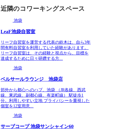
近隣のコワーキングスペース
池袋
LeaF池袋自習室
リーフ自習室を運営する代表の鈴木は、自ら3年
間有料自習室を利用していた経験があります。
リーフ自習室は、その経験と視点から、目標を
達成するために日々研鑽する方...
池袋
ベルサールラウンジ 池袋店
郊外から都心へのハブ、池袋 （JR各線、西武
線、東武線、副都心線、有楽町線） 駅徒歩1
分。利用しやすい立地 プライバシーを重視した
個室を12室用意...
池袋
サーブコープ 池袋サンシャイン60