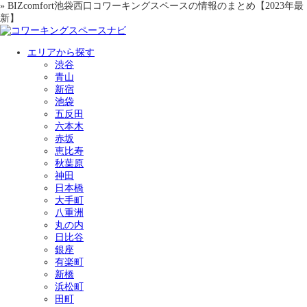
» BIZcomfort池袋西口コワーキングスペースの情報のまとめ【2023年最
新】
エリアから探す
渋谷
青山
新宿
池袋
五反田
六本木
赤坂
恵比寿
秋葉原
神田
日本橋
大手町
八重洲
丸の内
日比谷
銀座
有楽町
新橋
浜松町
田町