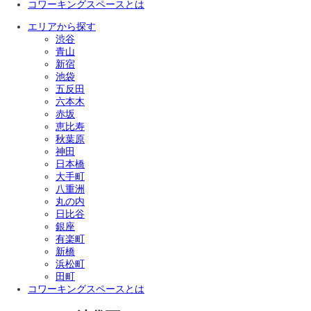
コワーキングスペースとは
エリアから探す
渋谷
青山
新宿
池袋
五反田
六本木
赤坂
恵比寿
秋葉原
神田
日本橋
大手町
八重洲
丸の内
日比谷
銀座
有楽町
新橋
浜松町
田町
コワーキングスペースとは