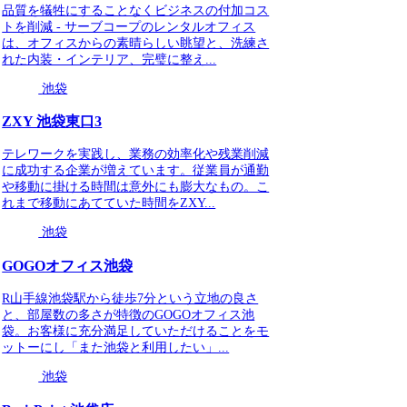
品質を犠牲にすることなくビジネスの付加コス
トを削減 - サーブコープのレンタルオフィス
は、オフィスからの素晴らしい眺望と、洗練さ
れた内装・インテリア、完璧に整え...
池袋
ZXY 池袋東口3
テレワークを実践し、業務の効率化や残業削減
に成功する企業が増えています。従業員が通勤
や移動に掛ける時間は意外にも膨大なもの。こ
れまで移動にあてていた時間をZXY...
池袋
GOGOオフィス池袋
R山手線池袋駅から徒歩7分という立地の良さ
と、部屋数の多さが特徴のGOGOオフィス池
袋。お客様に充分満足していただけることをモ
ットーにし「また池袋と利用したい」...
池袋