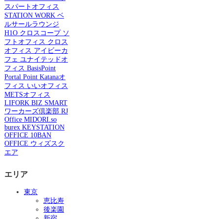
スパートオフィス
STATION WORK
ベ
ルサールラウンジ
H1O
クロスコープ
ソ
フトオフィス
クロス
オフィス
アイビーカ
フェ
ユナイテッドオ
フィス
BasisPoint
Portal Point
Katanaオ
フィス
いいオフィス
METSオフィス
LIFORK
BIZ SMART
ワーカーズ倶楽部
RJ
Office
MIDORI.so
burex
KEYSTATION
OFFICE
10BAN
OFFICE
ウィズスク
エア
エリア
東京
恵比寿
後楽園
新宿