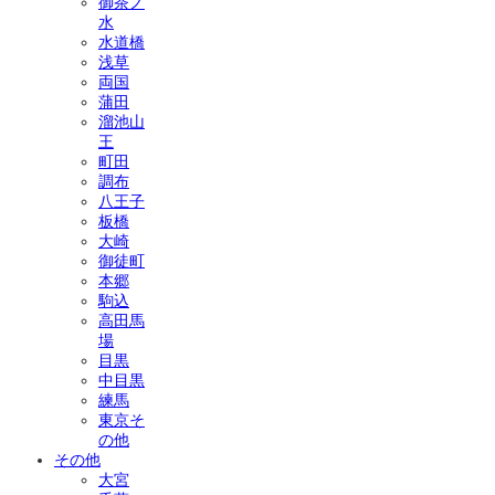
御茶ノ
水
水道橋
浅草
両国
蒲田
溜池山
王
町田
調布
八王子
板橋
大崎
御徒町
本郷
駒込
高田馬
場
目黒
中目黒
練馬
東京そ
の他
その他
大宮