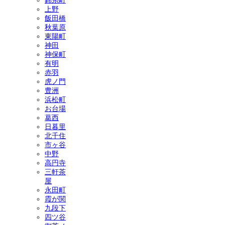
錦糸町
上野
飯田橋
秋葉原
東陽町
神田
神保町
有明
赤羽
虎ノ門
豊洲
浜松町
お台場
葛西
日暮里
北千住
市ヶ谷
中野
高円寺
三軒茶
屋
永田町
霞が関
九段下
四ツ谷