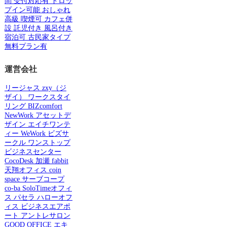
間
受付対応有
ドロッ
プイン可能
おしゃれ
高級
喫煙可
カフェ併
設
託児付き
風呂付き
宿泊可
古民家タイプ
無料プラン有
運営会社
リージャス
zxy（ジ
ザイ）
ワークスタイ
リング
BIZcomfort
NewWork
アセットデ
ザイン
エイチワンテ
ィー
WeWork
ビズサ
ークル
ワンストップ
ビジネスセンター
CocoDesk
加瀬
fabbit
天翔オフィス
coin
space
サーブコープ
co-ba
SoloTimeオフィ
ス
パセラ
ハローオフ
ィス
ビジネスエアポ
ート
アントレサロン
GOOD OFFICE
エキ