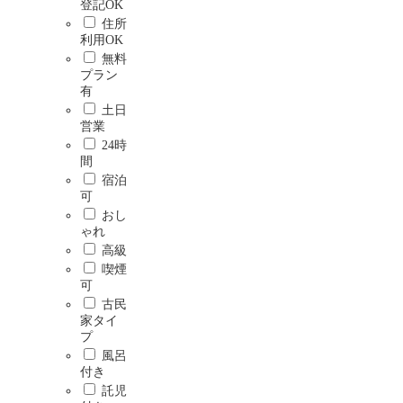
登記OK
住所
利用OK
無料
プラン
有
土日
営業
24時
間
宿泊
可
おし
ゃれ
高級
喫煙
可
古民
家タイ
プ
風呂
付き
託児