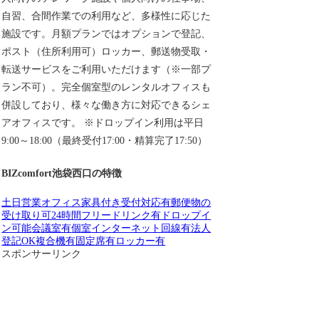
自習、合間作業での利用など、多様性に応じた
施設です。月額プランではオプションで登記、
ポスト（住所利用可）ロッカー、郵送物受取・
転送サービスをご利用いただけます（※一部プ
ラン不可）。完全個室型のレンタルオフィスも
併設しており、様々な働き方に対応できるシェ
アオフィスです。 ※ドロップイン利用は平日
9:00～18:00（最終受付17:00・精算完了17:50）
BIZcomfort池袋西口の特徴
土日営業
オフィス家具付き
受付対応有
郵便物の
受け取り可
24時間
フリードリンク有
ドロップイ
ン可能
会議室有
個室
インターネット回線有
法人
登記OK
複合機有
固定席有
ロッカー有
スポンサーリンク