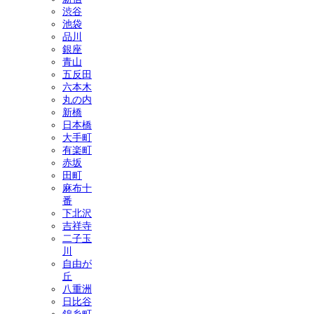
渋谷
池袋
品川
銀座
青山
五反田
六本木
丸の内
新橋
日本橋
大手町
有楽町
赤坂
田町
麻布十
番
下北沢
吉祥寺
二子玉
川
自由が
丘
八重洲
日比谷