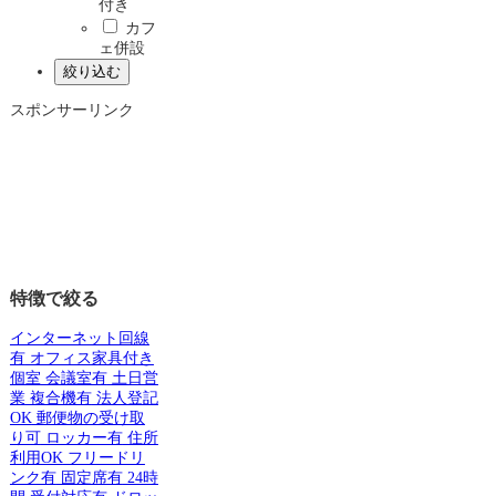
付き
カフ
ェ併設
スポンサーリンク
特徴で絞る
インターネット回線
有
オフィス家具付き
個室
会議室有
土日営
業
複合機有
法人登記
OK
郵便物の受け取
り可
ロッカー有
住所
利用OK
フリードリ
ンク有
固定席有
24時