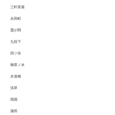
三軒茶屋
永田町
霞が関
九段下
四ツ谷
御茶ノ水
水道橋
浅草
両国
蒲田