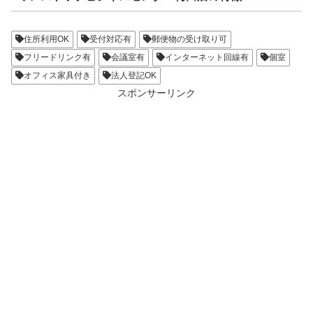
住所利用OK
受付対応有
郵便物の受け取り可
フリードリンク有
会議室有
インターネット回線有
個室
オフィス家具付き
法人登記OK
スポンサーリンク