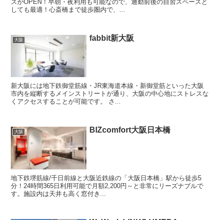
スがOPEN！早朝・夜利用も可能なので、通勤前後の自習スペースと
しても最適！心斎橋まで徒歩圏内で、...
fabbit新大阪
大阪
新大阪には地下鉄御堂筋線・JR東海道本線・新御堂筋といった大阪
市内を縦断するメインストリートが通り、大阪の中心地にストレスな
くアクセスすることが可能です。 さ...
BIZcomfort大阪日本橋
大阪
地下鉄堺筋線/千日前線と大阪近鉄線の「大阪日本橋」駅から徒歩5
分！24時間365日利用可能で月額2,200円～と非常にリーズナブルで
す。施設内は天井も高く窓付き...