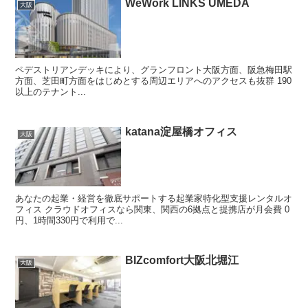
WeWork LINKS UMEDA
大阪
ペデストリアンデッキにより、グランフロント大阪方面、阪急梅田駅
方面、芝田町方面をはじめとする周辺エリアへのアクセスも抜群 190
以上のテナント...
katana淀屋橋オフィス
大阪
あなたの起業・経営を徹底サポートする起業家特化型支援レンタルオ
フィス クラウドオフィスなら関東、関西の6拠点と提携店が月会費 0
円、1時間330円で利用で...
BIZcomfort大阪北堀江
大阪