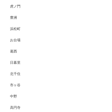
虎ノ門
豊洲
浜松町
お台場
葛西
日暮里
北千住
市ヶ谷
中野
高円寺