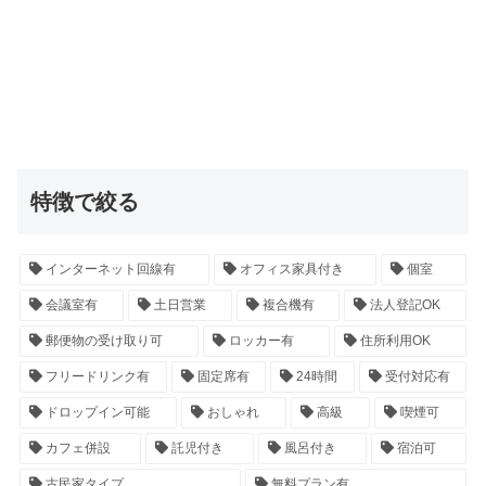
特徴で絞る
インターネット回線有
オフィス家具付き
個室
会議室有
土日営業
複合機有
法人登記OK
郵便物の受け取り可
ロッカー有
住所利用OK
フリードリンク有
固定席有
24時間
受付対応有
ドロップイン可能
おしゃれ
高級
喫煙可
カフェ併設
託児付き
風呂付き
宿泊可
古民家タイプ
無料プラン有