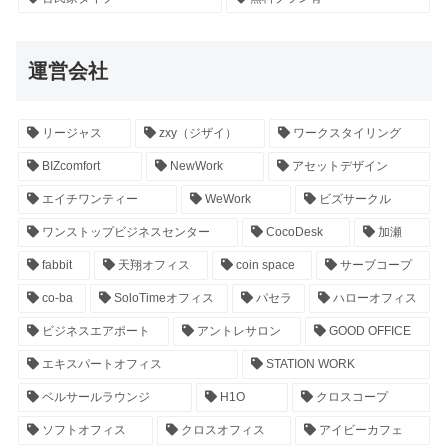
運営会社
リージャス
zxy（ジザイ）
ワークスタイリング
BIZcomfort
NewWork
アセットデザイン
エイチワンティー
WeWork
ビズサークル
ワンストップビジネスセンター
CocoDesk
加瀬
fabbit
天翔オフィス
coin space
サーブコープ
co-ba
SoloTimeオフィス
パセラ
ハローオフィス
ビジネスエアポート
アントレサロン
GOOD OFFICE
エキスパートオフィス
STATION WORK
ベルサールラウンジ
H1O
クロスコープ
ソフトオフィス
クロスオフィス
アイビーカフェ