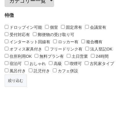
特徴
ドロップイン可能
個室
固定席有
会議室有
受付対応有
郵便物の受け取り可
インターネット回線有
ロッカー有
複合機有
オフィス家具付き
フリードリンク有
法人登記OK
住所利用OK
無料プラン有
土日営業
24時間
宿泊可
おしゃれ
高級
喫煙可
古民家タイプ
風呂付き
託児付き
カフェ併設