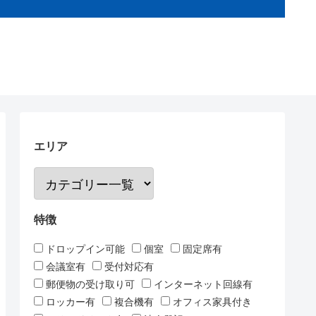
エリア
特徴
ドロップイン可能
個室
固定席有
会議室有
受付対応有
郵便物の受け取り可
インターネット回線有
ロッカー有
複合機有
オフィス家具付き