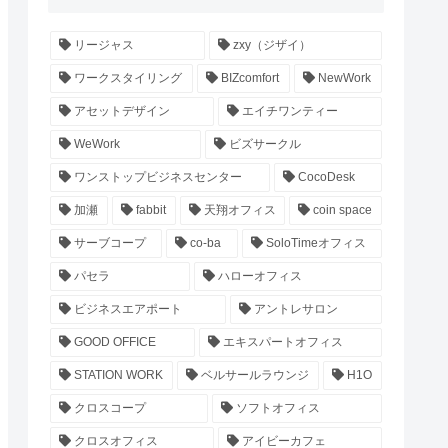
リージャス
zxy（ジザイ）
ワークスタイリング
BIZcomfort
NewWork
アセットデザイン
エイチワンティー
WeWork
ビズサークル
ワンストップビジネスセンター
CocoDesk
加瀬
fabbit
天翔オフィス
coin space
サーブコープ
co-ba
SoloTimeオフィス
パセラ
ハローオフィス
ビジネスエアポート
アントレサロン
GOOD OFFICE
エキスパートオフィス
STATION WORK
ベルサールラウンジ
H1O
クロスコープ
ソフトオフィス
クロスオフィス
アイビーカフェ