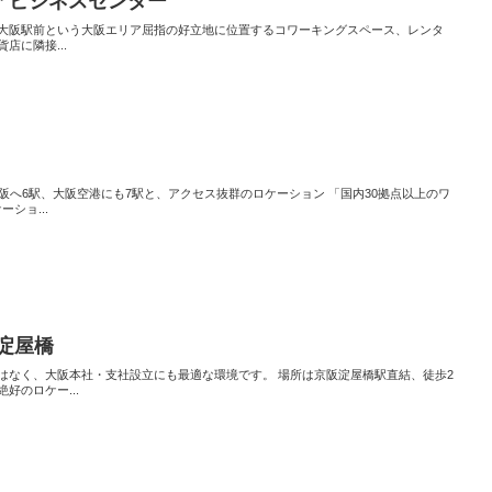
アビジネスセンター
大阪駅前という大阪エリア屈指の好立地に位置するコワーキングスペース、レンタ
店に隣接...
阪へ6駅、大阪空港にも7駅と、アクセス抜群のロケーション 「国内30拠点以上のワ
ショ...
淀屋橋
はなく、大阪本社・支社設立にも最適な環境です。 場所は京阪淀屋橋駅直結、徒歩2
好のロケー...