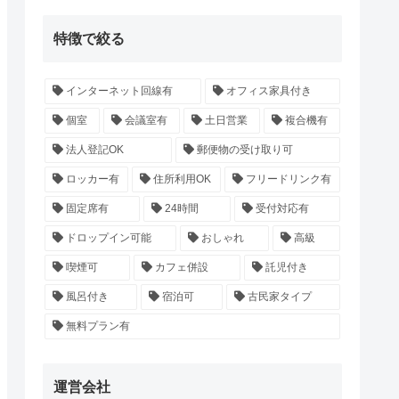
特徴で絞る
インターネット回線有
オフィス家具付き
個室
会議室有
土日営業
複合機有
法人登記OK
郵便物の受け取り可
ロッカー有
住所利用OK
フリードリンク有
固定席有
24時間
受付対応有
ドロップイン可能
おしゃれ
高級
喫煙可
カフェ併設
託児付き
風呂付き
宿泊可
古民家タイプ
無料プラン有
運営会社