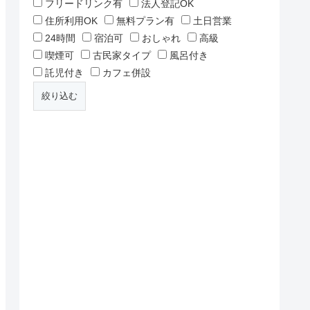
フリードリンク有
法人登記OK
住所利用OK
無料プラン有
土日営業
24時間
宿泊可
おしゃれ
高級
喫煙可
古民家タイプ
風呂付き
託児付き
カフェ併設