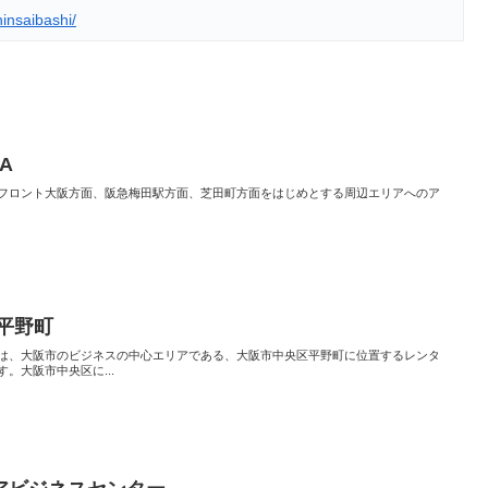
insaibashi/
DA
フロント大阪方面、阪急梅田駅方面、芝田町方面をはじめとする周辺エリアへのア
平野町
は、大阪市のビジネスの中心エリアである、大阪市中央区平野町に位置するレンタ
。大阪市中央区に...