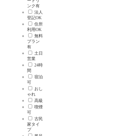
ードリ
ンク有
法人
登記OK
住所
利用OK
無料
プラン
有
土日
営業
24時
間
宿泊
可
おし
ゃれ
高級
喫煙
可
古民
家タイ
プ