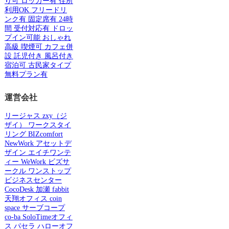
り可
ロッカー有
住所
利用OK
フリードリ
ンク有
固定席有
24時
間
受付対応有
ドロッ
プイン可能
おしゃれ
高級
喫煙可
カフェ併
設
託児付き
風呂付き
宿泊可
古民家タイプ
無料プラン有
運営会社
リージャス
zxy（ジ
ザイ）
ワークスタイ
リング
BIZcomfort
NewWork
アセットデ
ザイン
エイチワンテ
ィー
WeWork
ビズサ
ークル
ワンストップ
ビジネスセンター
CocoDesk
加瀬
fabbit
天翔オフィス
coin
space
サーブコープ
co-ba
SoloTimeオフィ
ス
パセラ
ハローオフ