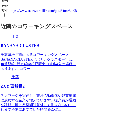
番号
Web
サイ
https://www.newwork109.com/post/store/2005
ト
近隣のコワーキングスペース
千葉
BANANA CLUSTER
千葉県松戸市にあるコワーキングスペース
BANANA CLUSTER（バナナクラスター）は、
JR常磐線･新京成線松戸駅東口徒歩4分の場所に
あります。 コワー...
千葉
ZXY 西船橋2
テレワークを実践し、業務の効率化や残業削減
に成功する企業が増えています。従業員が通勤
や移動に掛ける時間は意外にも膨大なもの。こ
れまで移動にあてていた時間をZXY...