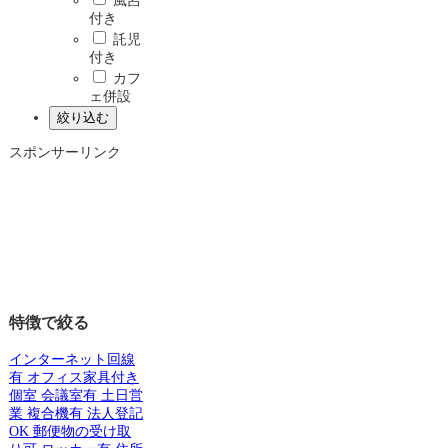
風呂
付き
託児
付き
カフ
ェ併設
スポンサーリンク
特徴で絞る
インターネット回線
有
オフィス家具付き
個室
会議室有
土日営
業
複合機有
法人登記
OK
郵便物の受け取