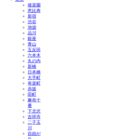
後楽園
恵比寿
新宿
渋谷
池袋
品川
銀座
青山
五反田
六本木
丸の内
新橋
日本橋
大手町
有楽町
赤坂
田町
麻布十
番
下北沢
吉祥寺
二子玉
川
自由が