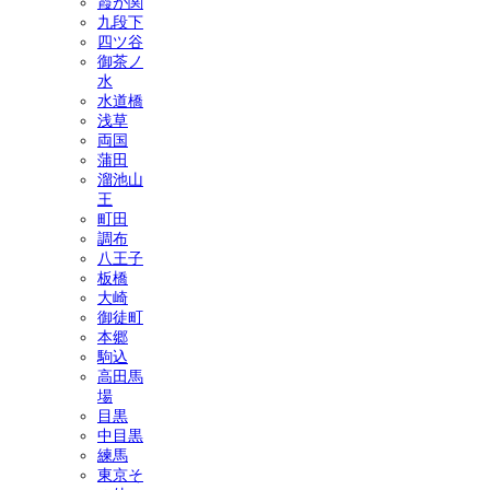
霞が関
九段下
四ツ谷
御茶ノ
水
水道橋
浅草
両国
蒲田
溜池山
王
町田
調布
八王子
板橋
大崎
御徒町
本郷
駒込
高田馬
場
目黒
中目黒
練馬
東京そ