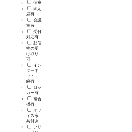
個室
固定
席有
会議
室有
受付
対応有
郵便
物の受
け取り
可
イン
ターネ
ット回
線有
ロッ
カー有
複合
機有
オフ
ィス家
具付き
フリ