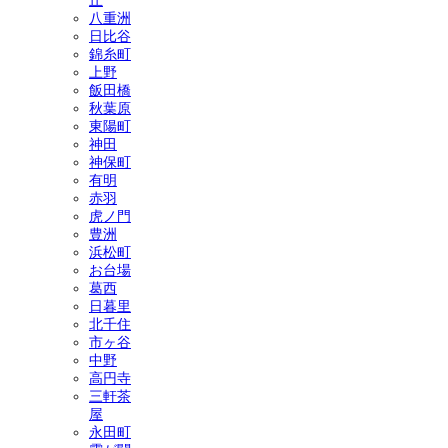
丘
八重洲
日比谷
錦糸町
上野
飯田橋
秋葉原
東陽町
神田
神保町
有明
赤羽
虎ノ門
豊洲
浜松町
お台場
葛西
日暮里
北千住
市ヶ谷
中野
高円寺
三軒茶
屋
永田町