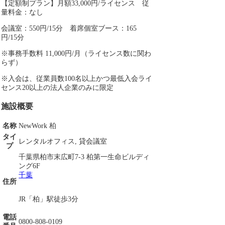
【定額制プラン】月額33,000円/ライセンス 従
量料金：なし
会議室：550円/15分 着席個室ブース：165
円/15分
※事務手数料 11,000円/月（ライセンス数に関わ
らず）
※入会は、従業員数100名以上かつ最低入会ライ
センス20以上の法人企業のみに限定
施設概要
名称
NewWork 柏
タイ
レンタルオフィス, 貸会議室
プ
千葉県柏市末広町7-3 柏第一生命ビルディ
ング6F
千葉
住所
JR「柏」駅徒歩3分
電話
0800-808-0109