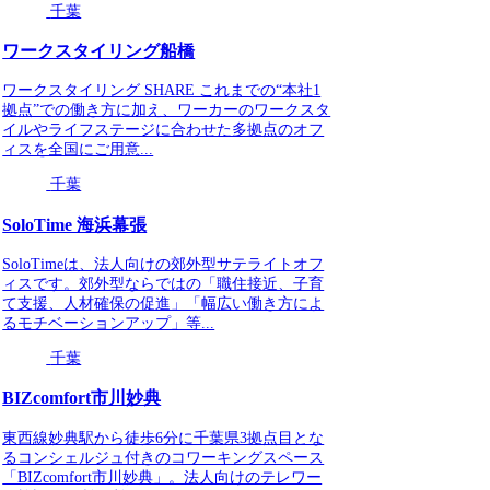
千葉
ワークスタイリング船橋
ワークスタイリング SHARE これまでの“本社1
拠点”での働き方に加え、ワーカーのワークスタ
イルやライフステージに合わせた多拠点のオフ
ィスを全国にご用意...
千葉
SoloTime 海浜幕張
SoloTimeは、法人向けの郊外型サテライトオフ
ィスです。郊外型ならではの「職住接近、子育
て支援、人材確保の促進」「幅広い働き方によ
るモチベーションアップ」等...
千葉
BIZcomfort市川妙典
東西線妙典駅から徒歩6分に千葉県3拠点目とな
るコンシェルジュ付きのコワーキングスペース
「BIZcomfort市川妙典」。法人向けのテレワー