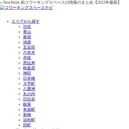
» NewWork 柏コワーキングスペースの情報のまとめ【2023年最新】
エリアから探す
渋谷
青山
新宿
池袋
五反田
六本木
赤坂
恵比寿
秋葉原
神田
日本橋
大手町
八重洲
丸の内
日比谷
銀座
有楽町
新橋
浜松町
田町