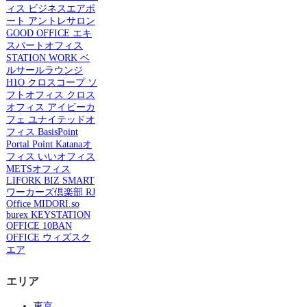
ィス
ビジネスエアポ
ート
アントレサロン
GOOD OFFICE
エキ
スパートオフィス
STATION WORK
ベ
ルサールラウンジ
H1O
クロスコープ
ソ
フトオフィス
クロス
オフィス
アイビーカ
フェ
ユナイテッドオ
フィス
BasisPoint
Portal Point
Katanaオ
フィス
いいオフィス
METSオフィス
LIFORK
BIZ SMART
ワーカーズ倶楽部
RJ
Office
MIDORI.so
burex
KEYSTATION
OFFICE
10BAN
OFFICE
ウィズスク
エア
エリア
東京