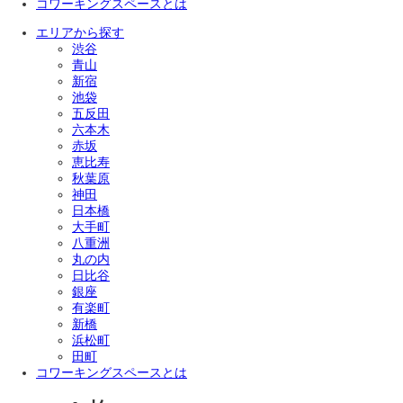
コワーキングスペースとは
エリアから探す
渋谷
青山
新宿
池袋
五反田
六本木
赤坂
恵比寿
秋葉原
神田
日本橋
大手町
八重洲
丸の内
日比谷
銀座
有楽町
新橋
浜松町
田町
コワーキングスペースとは