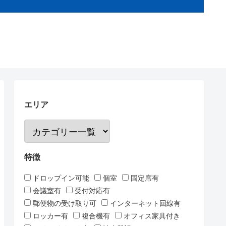
エリア
特徴
ドロップイン可能
個室
固定席有
会議室有
受付対応有
郵便物の受け取り可
インターネット回線有
ロッカー有
複合機有
オフィス家具付き