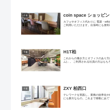
coin space ショ
千葉
カフェやオフィス代わりに 電源・wi
ご利用いただけます。出張時にも便利な
H1T柏
千葉
これからの働き方とオフィスのあり方に
ム)」。 ご利用される社員の方はもちろ
ZXY 柏西口
千葉
テレワークを実践し、業務の効率化や
にも膨大なもの。これまで移動にあててい