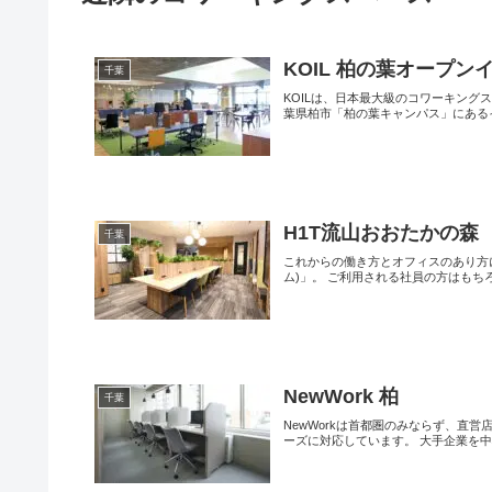
KOIL 柏の葉オープ
千葉
KOILは、日本最大級のコワーキング
葉県柏市「柏の葉キャンパス」にあるイ
H1T流山おおたかの森
千葉
これからの働き方とオフィスのあり方に
ム)」。 ご利用される社員の方はもちろ
NewWork 柏
千葉
NewWorkは首都圏のみならず、直
ーズに対応しています。 大手企業を中心