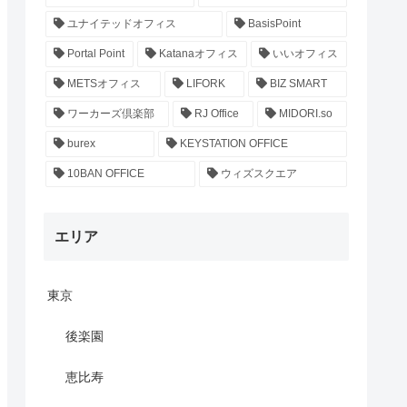
ユナイテッドオフィス
BasisPoint
Portal Point
Katanaオフィス
いいオフィス
METSオフィス
LIFORK
BIZ SMART
ワーカーズ倶楽部
RJ Office
MIDORI.so
burex
KEYSTATION OFFICE
10BAN OFFICE
ウィズスクエア
エリア
東京
後楽園
恵比寿