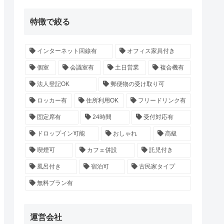
特徴で絞る
インターネット回線有
オフィス家具付き
個室
会議室有
土日営業
複合機有
法人登記OK
郵便物の受け取り可
ロッカー有
住所利用OK
フリードリンク有
固定席有
24時間
受付対応有
ドロップイン可能
おしゃれ
高級
喫煙可
カフェ併設
託児付き
風呂付き
宿泊可
古民家タイプ
無料プラン有
運営会社