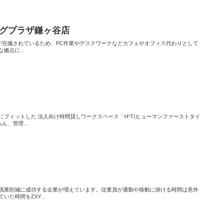
ッピングプラザ鎌ヶ谷店
fiが完備されているため、PC作業やデスクワークなどカフェやオフィス代わりとして
拠点に...
フィットした 法人向け時間貸しワークスペース「H¹T(ヒューマンファーストタイ
ん、管理...
残業削減に成功する企業が増えています。従業員が通勤や移動に掛ける時間は意外
た時間をZXY...