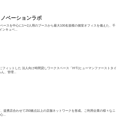
ンイノベーションラボ
スペースを中心に1〜2人用のブースから最大100名規模の個室オフィスを備えた、千
ンキュベ...
フィットした 法人向け時間貸しワークスペース「H¹T(ヒューマンファーストタイ
ん、管理...
営店、提携店合わせて250拠点以上の店舗ネットワークを形成。ご利用企業の様々なニ
...