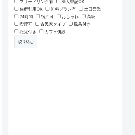
フリードリンク有
法人登記OK
住所利用OK
無料プラン有
土日営業
24時間
宿泊可
おしゃれ
高級
喫煙可
古民家タイプ
風呂付き
託児付き
カフェ併設