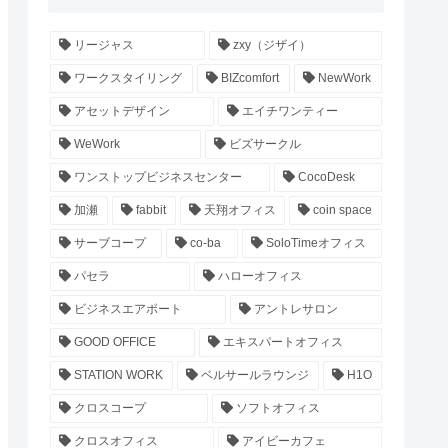
リージャス
zxy（ジザイ）
ワークスタイリング
BIZcomfort
NewWork
アセットデザイン
エイチワンティー
WeWork
ビズサークル
ワンストップビジネスセンター
CocoDesk
加瀬
fabbit
天翔オフィス
coin space
サーブコープ
co-ba
SoloTimeオフィス
パセラ
ハローオフィス
ビジネスエアポート
アントレサロン
GOOD OFFICE
エキスパートオフィス
STATION WORK
ベルサールラウンジ
H1O
クロスコープ
ソフトオフィス
クロスオフィス
アイビーカフェ