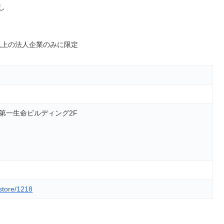
し
以上の法人企業のみに限定
葉第一生命ビルディング2F
store/1218