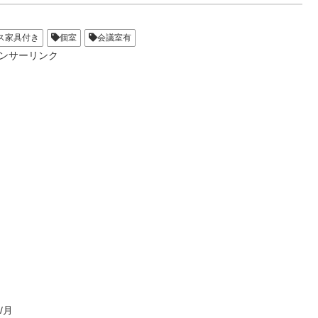
ス家具付き
個室
会議室有
ンサーリンク
/月