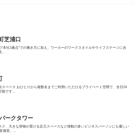
町芝浦口
での“本社1拠点”での働き方に加え、ワーカーのワークスタイルやライフステージに合
..
町
有スペース おひとりから複数名までご利用いただけるプライベート空間で、全日24
です...
ランパークタワー
スク、大きな荷物が置ける足元スペースなど移動の多いビジネスパーソンにも優しい
個室。...