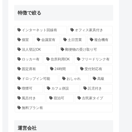
特徴で絞る
インターネット回線有
オフィス家具付き
個室
会議室有
土日営業
複合機有
法人登記OK
郵便物の受け取り可
ロッカー有
住所利用OK
フリードリンク有
固定席有
24時間
受付対応有
ドロップイン可能
おしゃれ
高級
喫煙可
カフェ併設
託児付き
風呂付き
宿泊可
古民家タイプ
無料プラン有
運営会社