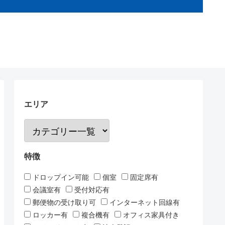
エリア
特徴
ドロップイン可能
個室
固定席有
会議室有
受付対応有
郵便物の受け取り可
インターネット回線有
ロッカー有
複合機有
オフィス家具付き