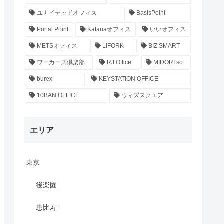
ユナイテッドオフィス
BasisPoint
Portal Point
Katanaオフィス
いいオフィス
METSオフィス
LIFORK
BIZ SMART
ワーカーズ倶楽部
RJ Office
MIDORI.so
burex
KEYSTATION OFFICE
10BAN OFFICE
ウィズスクエア
エリア
東京
後楽園
恵比寿