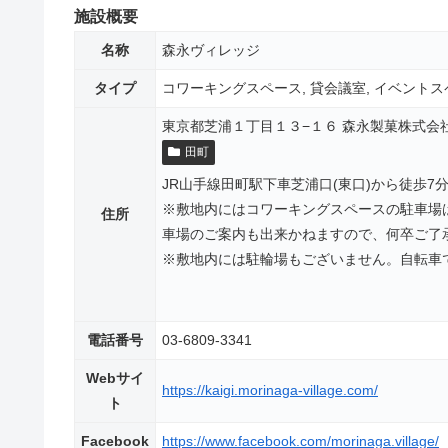
施設概要
名称
森永ヴィレッジ
タイプ
コワーキングスペース, 貸会議室, イベント
東京都芝浦１丁目１３−１６ 森永製菓株式会社
田町
JR山手線田町駅下車芝浦口(東口)から徒歩7
※敷地内にはコワーキングスペースの駐車場
住所
車場のご案内も出来かねますので、何卒ご了
※敷地内には駐輪場もございません。自転車
電話番号
03-6809-3341
Webサイ
https://kaigi.morinaga-village.com/
ト
Facebook
https://www.facebook.com/morinaga.village/