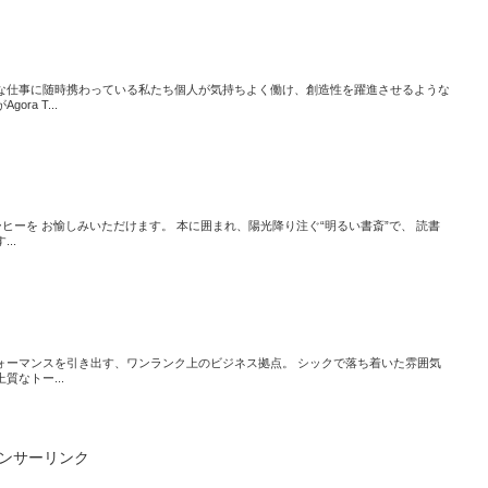
な仕事に随時携わっている私たち個人が気持ちよく働け、創造性を躍進させるような
ra T...
ヒーを お愉しみいただけます。 本に囲まれ、陽光降り注ぐ“明るい書斎”で、 読書
..
ォーマンスを引き出す、ワンランク上のビジネス拠点。 シックで落ち着いた雰囲気
なトー...
ンサーリンク