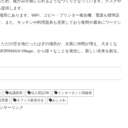
るため、暖かみが感じられるようなつくりとなっています。デスクや
も提供します。
場所にあります。WiFi、コピー・プリンター複合機、電源も標準設
す。また、キッチンや料理器具も充実しており夜間や週末にワークシ
。
。ただの空き地だったはずの場所が、次第に仲間が増え、大きくな
「MORINAGA Village」から様々なことを発信し、新しい未来を創る。
能
会議室有
法人登記OK
インターネット回線有
日営業
オフィス家具付き
おしゃれ
ンサーリンク