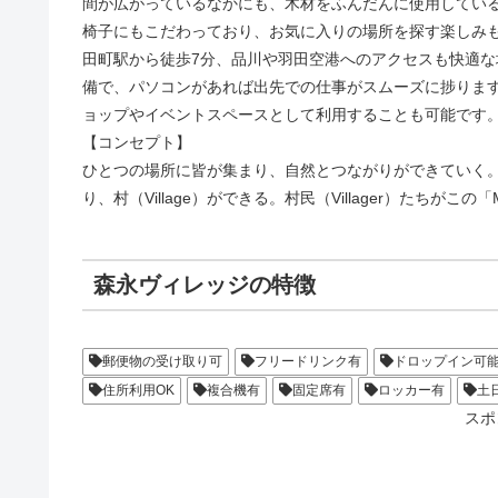
間が広がっているなかにも、木材をふんだんに使用してい
椅子にもこだわっており、お気に入りの場所を探す楽しみ
田町駅から徒歩7分、品川や羽田空港へのアクセスも快適な
備で、パソコンがあれば出先での仕事がスムーズに捗りま
ョップやイベントスペースとして利用することも可能です
【コンセプト】
ひとつの場所に皆が集まり、自然とつながりができていく
り、村（Village）ができる。村民（Villager）たちがこの
森永ヴィレッジの特徴
郵便物の受け取り可
フリードリンク有
ドロップイン可
住所利用OK
複合機有
固定席有
ロッカー有
土
スポ