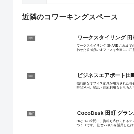
近隣のコワーキングスペース
ワークスタイリング 田
田町
ワークスタイリング SHARE これま
わせた多拠点のオフィスを全国にご用意.
ビジネスエアポート田
田町
機能的なオフィス家具が用意された専
時間利用、登記・住所利用ももちろん可能
CocoDesk 田町 グ
田町
ゆとりの空間に、資料も広げられるデ
つくりです。 防音パネルを活用した静音