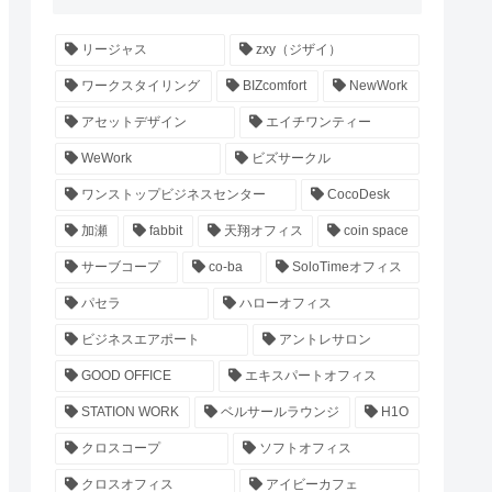
リージャス
zxy（ジザイ）
ワークスタイリング
BIZcomfort
NewWork
アセットデザイン
エイチワンティー
WeWork
ビズサークル
ワンストップビジネスセンター
CocoDesk
加瀬
fabbit
天翔オフィス
coin space
サーブコープ
co-ba
SoloTimeオフィス
パセラ
ハローオフィス
ビジネスエアポート
アントレサロン
GOOD OFFICE
エキスパートオフィス
STATION WORK
ベルサールラウンジ
H1O
クロスコープ
ソフトオフィス
クロスオフィス
アイビーカフェ