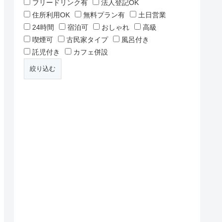
フリードリンク有
法人登記OK
住所利用OK
無料プラン有
土日営業
24時間
宿泊可
おしゃれ
高級
喫煙可
古民家タイプ
風呂付き
託児付き
カフェ併設