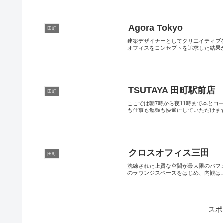
Agora Tokyo
田町
建築デザイナーとしてクリエイティブ
オフィスをコンセプトを追求した結果がAgo
TSUTAYA 田町駅前店
田町
ここでは朝7時から夜11時まで本とコー
も仕事も勉強も快適にしていただけます.
クロスオフィス三田
田町
洗練された上質な空間が最大限のパフ
のラウンジスペースをはじめ、内観は上質
スポ