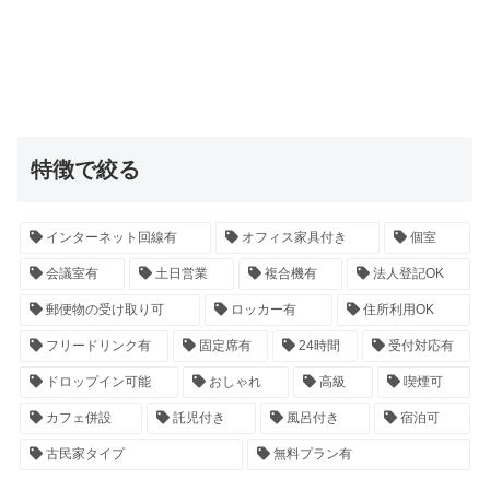
特徴で絞る
インターネット回線有
オフィス家具付き
個室
会議室有
土日営業
複合機有
法人登記OK
郵便物の受け取り可
ロッカー有
住所利用OK
フリードリンク有
固定席有
24時間
受付対応有
ドロップイン可能
おしゃれ
高級
喫煙可
カフェ併設
託児付き
風呂付き
宿泊可
古民家タイプ
無料プラン有