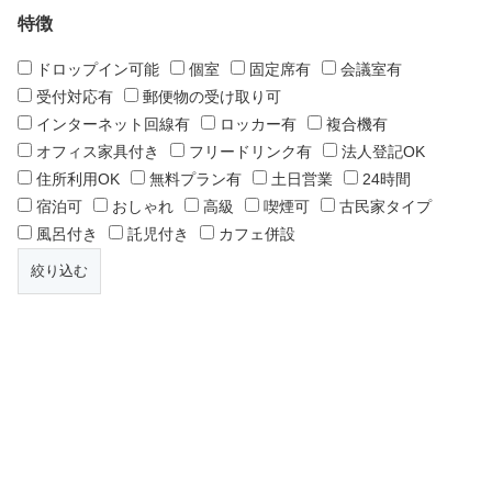
特徴
ドロップイン可能
個室
固定席有
会議室有
受付対応有
郵便物の受け取り可
インターネット回線有
ロッカー有
複合機有
オフィス家具付き
フリードリンク有
法人登記OK
住所利用OK
無料プラン有
土日営業
24時間
宿泊可
おしゃれ
高級
喫煙可
古民家タイプ
風呂付き
託児付き
カフェ併設