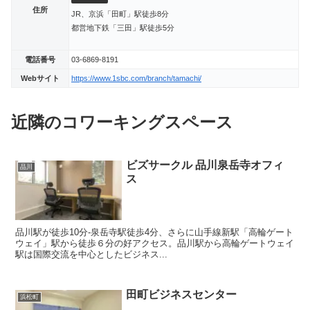
住所
JR、京浜「田町」駅徒歩8分
都営地下鉄「三田」駅徒歩5分
電話番号
03-6869-8191
Webサイト
https://www.1sbc.com/branch/tamachi/
近隣のコワーキングスペース
ビズサークル 品川泉岳寺オフィ
品川
ス
品川駅が徒歩10分‐泉岳寺駅徒歩4分、さらに山手線新駅「高輪ゲート
ウェイ」駅から徒歩６分の好アクセス。品川駅から高輪ゲートウェイ
駅は国際交流を中心としたビジネス...
田町ビジネスセンター
浜松町