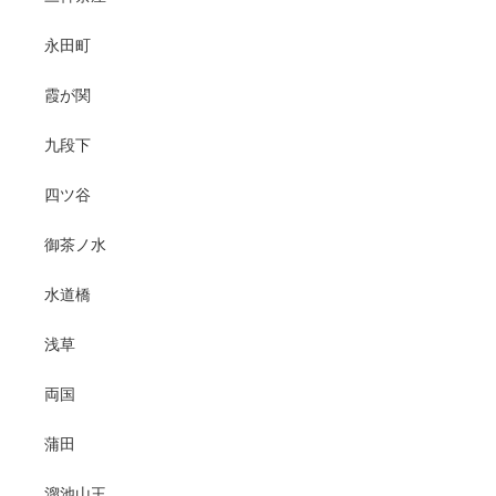
永田町
霞が関
九段下
四ツ谷
御茶ノ水
水道橋
浅草
両国
蒲田
溜池山王