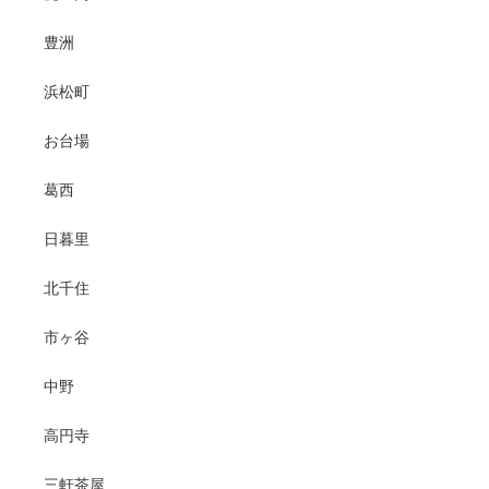
豊洲
浜松町
お台場
葛西
日暮里
北千住
市ヶ谷
中野
高円寺
三軒茶屋