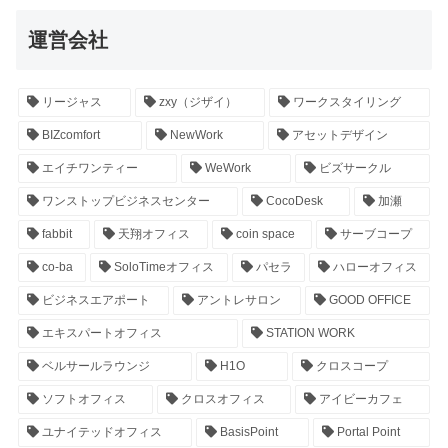
運営会社
リージャス
zxy（ジザイ）
ワークスタイリング
BIZcomfort
NewWork
アセットデザイン
エイチワンティー
WeWork
ビズサークル
ワンストップビジネスセンター
CocoDesk
加瀬
fabbit
天翔オフィス
coin space
サーブコープ
co-ba
SoloTimeオフィス
パセラ
ハローオフィス
ビジネスエアポート
アントレサロン
GOOD OFFICE
エキスパートオフィス
STATION WORK
ベルサールラウンジ
H1O
クロスコープ
ソフトオフィス
クロスオフィス
アイビーカフェ
ユナイテッドオフィス
BasisPoint
Portal Point