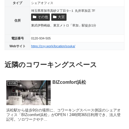
タイプ
シェアオフィス
埼玉県草加市高砂２丁目９−１ 丸井草加店 7F
その他
大宮
住所
東武伊勢崎線、東京メトロ「草加」駅徒歩1分
電話番号
0120-934-505
Webサイト
https://zxy.work/location/souka/
近隣のコワーキングスペース
BIZcomfort浜松
その他
浜松駅から徒歩9分の場所に、コワーキングスペース併設のシェアオ
フィス「BIZcomfort浜松」がOPEN！24時間365日利用でき、法人登
記可。ソロワークやテ...