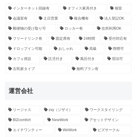
インターネット回線有
オフィス家具付き
個室
会議室有
土日営業
複合機有
法人登記OK
郵便物の受け取り可
ロッカー有
住所利用OK
フリードリンク有
固定席有
24時間
受付対応有
ドロップイン可能
おしゃれ
高級
喫煙可
カフェ併設
託児付き
風呂付き
宿泊可
古民家タイプ
無料プラン有
運営会社
リージャス
zxy（ジザイ）
ワークスタイリング
BIZcomfort
NewWork
アセットデザイン
エイチワンティー
WeWork
ビズサークル