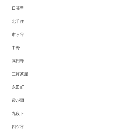
日暮里
北千住
市ヶ谷
中野
高円寺
三軒茶屋
永田町
霞が関
九段下
四ツ谷