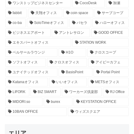
ワンストップビジネスセンター
CocoDesk
加瀬
fabbit
天翔オフィス
coin space
サーブコープ
co-ba
SoloTimeオフィス
パセラ
ハローオフィス
ビジネスエアポート
アントレサロン
GOOD OFFICE
エキスパートオフィス
STATION WORK
ベルサールラウンジ
H1O
クロスコープ
ソフトオフィス
クロスオフィス
アイビーカフェ
ユナイテッドオフィス
BasisPoint
Portal Point
Katanaオフィス
いいオフィス
METSオフィス
LIFORK
BIZ SMART
ワーカーズ倶楽部
RJ Office
MIDORI.so
burex
KEYSTATION OFFICE
10BAN OFFICE
ウィズスクエア
エリア