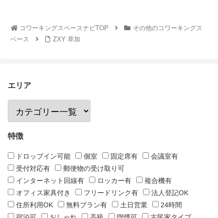
コワーキングスペースナビTOP
その他のコワーキングス
ペース
ZXY 草加
エリア
特徴
ドロップイン可能
個室
固定席有
会議室有
受付対応有
郵便物の受け取り可
インターネット回線有
ロッカー有
複合機有
オフィス家具付き
フリードリンク有
法人登記OK
住所利用OK
無料プラン有
土日営業
24時間
宿泊可
おしゃれ
高級
喫煙可
古民家タイプ