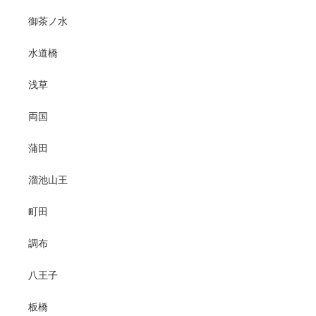
御茶ノ水
水道橋
浅草
両国
蒲田
溜池山王
町田
調布
八王子
板橋