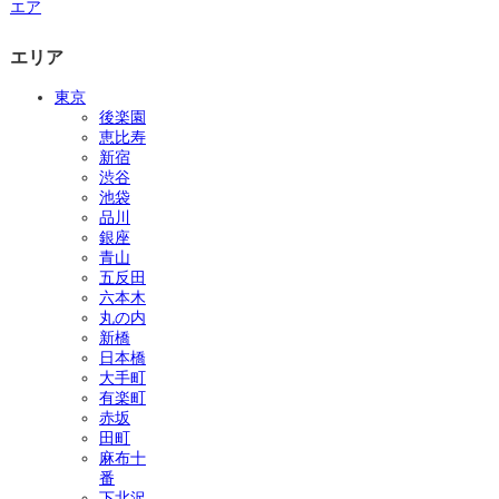
エア
エリア
東京
後楽園
恵比寿
新宿
渋谷
池袋
品川
銀座
青山
五反田
六本木
丸の内
新橋
日本橋
大手町
有楽町
赤坂
田町
麻布十
番
下北沢