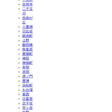
吉祥寺
二子玉
川
自由が
丘
八重洲
日比谷
錦糸町
上野
飯田橋
秋葉原
東陽町
神田
神保町
有明
赤羽
虎ノ門
豊洲
浜松町
お台場
葛西
日暮里
北千住
市ヶ谷