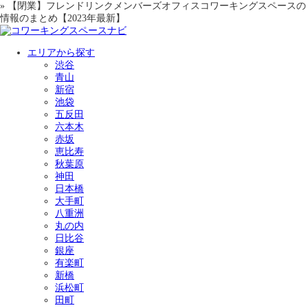
» 【閉業】フレンドリンクメンバーズオフィスコワーキングスペースの
情報のまとめ【2023年最新】
エリアから探す
渋谷
青山
新宿
池袋
五反田
六本木
赤坂
恵比寿
秋葉原
神田
日本橋
大手町
八重洲
丸の内
日比谷
銀座
有楽町
新橋
浜松町
田町