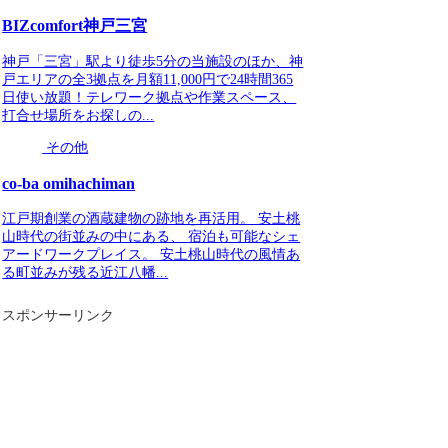
BIZcomfort神戸三宮
神戸「三宮」駅より徒歩5分の当施設のほか、神
戸エリアの全3拠点を月額11,000円で24時間365
日使い放題！テレワーク拠点や作業スペース、
打合せ場所をお探しの...
その他
co-ba omihachiman
江戸期創業の酒蔵建物の跡地を再活用。 安土桃
山時代の街並みの中にある、 宿泊も可能なシェ
アードワークプレイス。 安土桃山時代の風情あ
る町並みが残る近江八幡...
スポンサーリンク