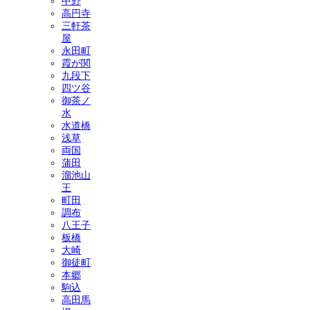
中野
高円寺
三軒茶
屋
永田町
霞が関
九段下
四ツ谷
御茶ノ
水
水道橋
浅草
両国
蒲田
溜池山
王
町田
調布
八王子
板橋
大崎
御徒町
本郷
駒込
高田馬