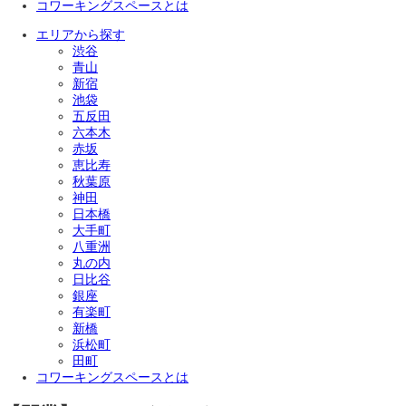
コワーキングスペースとは
エリアから探す
渋谷
青山
新宿
池袋
五反田
六本木
赤坂
恵比寿
秋葉原
神田
日本橋
大手町
八重洲
丸の内
日比谷
銀座
有楽町
新橋
浜松町
田町
コワーキングスペースとは