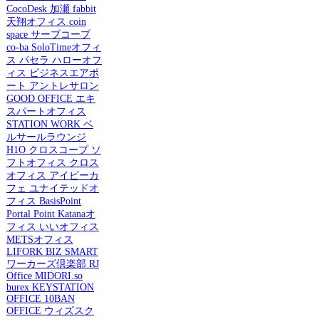
CocoDesk
加瀬
fabbit
天翔オフィス
coin
space
サーブコープ
co-ba
SoloTimeオフィ
ス
パセラ
ハローオフ
ィス
ビジネスエアポ
ート
アントレサロン
GOOD OFFICE
エキ
スパートオフィス
STATION WORK
ベ
ルサールラウンジ
H1O
クロスコープ
ソ
フトオフィス
クロス
オフィス
アイビーカ
フェ
ユナイテッドオ
フィス
BasisPoint
Portal Point
Katanaオ
フィス
いいオフィス
METSオフィス
LIFORK
BIZ SMART
ワーカーズ倶楽部
RJ
Office
MIDORI.so
burex
KEYSTATION
OFFICE
10BAN
OFFICE
ウィズスク