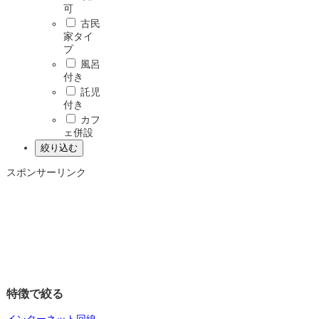
可
古民
家タイ
プ
風呂
付き
託児
付き
カフ
ェ併設
スポンサーリンク
特徴で絞る