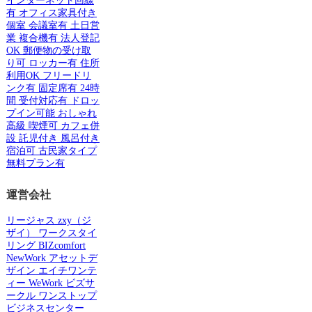
インターネット回線
有
オフィス家具付き
個室
会議室有
土日営
業
複合機有
法人登記
OK
郵便物の受け取
り可
ロッカー有
住所
利用OK
フリードリ
ンク有
固定席有
24時
間
受付対応有
ドロッ
プイン可能
おしゃれ
高級
喫煙可
カフェ併
設
託児付き
風呂付き
宿泊可
古民家タイプ
無料プラン有
運営会社
リージャス
zxy（ジ
ザイ）
ワークスタイ
リング
BIZcomfort
NewWork
アセットデ
ザイン
エイチワンテ
ィー
WeWork
ビズサ
ークル
ワンストップ
ビジネスセンター