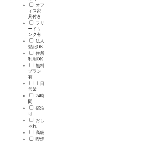
オフ
ィス家
具付き
フリ
ードリ
ンク有
法人
登記OK
住所
利用OK
無料
プラン
有
土日
営業
24時
間
宿泊
可
おし
ゃれ
高級
喫煙