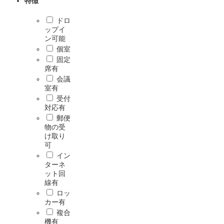
特徴
ドロ
ップイ
ン可能
個室
固定
席有
会議
室有
受付
対応有
郵便
物の受
け取り
可
イン
ターネ
ット回
線有
ロッ
カー有
複合
機有