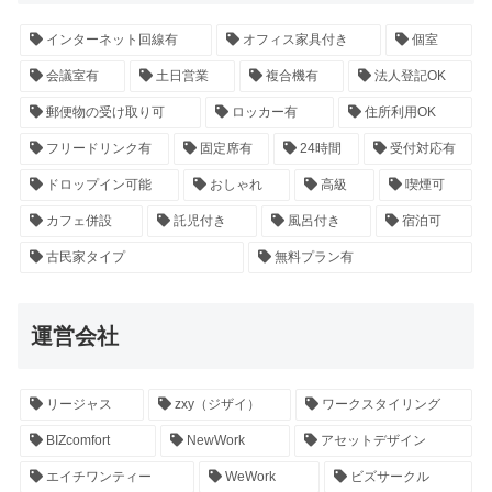
インターネット回線有
オフィス家具付き
個室
会議室有
土日営業
複合機有
法人登記OK
郵便物の受け取り可
ロッカー有
住所利用OK
フリードリンク有
固定席有
24時間
受付対応有
ドロップイン可能
おしゃれ
高級
喫煙可
カフェ併設
託児付き
風呂付き
宿泊可
古民家タイプ
無料プラン有
運営会社
リージャス
zxy（ジザイ）
ワークスタイリング
BIZcomfort
NewWork
アセットデザイン
エイチワンティー
WeWork
ビズサークル