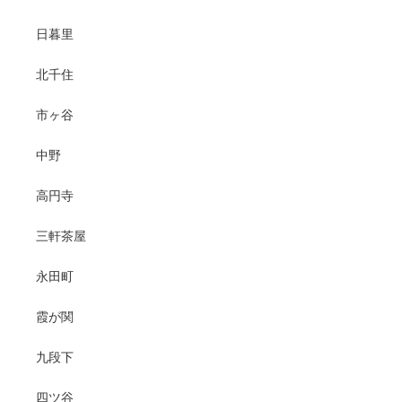
日暮里
北千住
市ヶ谷
中野
高円寺
三軒茶屋
永田町
霞が関
九段下
四ツ谷