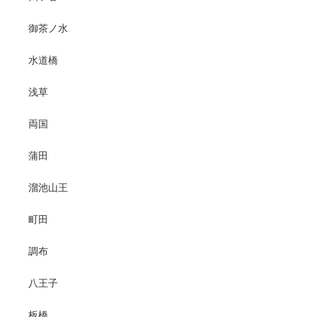
御茶ノ水
水道橋
浅草
両国
蒲田
溜池山王
町田
調布
八王子
板橋