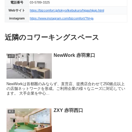
電話番号
03-5789-3325
Webサイト
https://bizcomfort.jp/tokyo/ikebukuro/higashijujo.html
instagram
https://www.instagram.com/bizcomfort/?hl=ja
近隣のコワーキングスペース
NewWork 赤羽東口
赤羽
NewWorkは首都圏のみならず、直営店、提携店合わせて250拠点以上
の店舗ネットワークを形成。ご利用企業の様々なニーズに対応してい
ます。 大手企業を中心...
ZXY 赤羽西口
東京