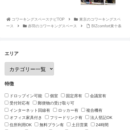
コワーキングスペースナビTOP
東京のコワーキングスペ
ース
赤羽のコワーキングスペース
BIZcomfort東十条
エリア
特徴
ドロップイン可能
個室
固定席有
会議室有
受付対応有
郵便物の受け取り可
インターネット回線有
ロッカー有
複合機有
オフィス家具付き
フリードリンク有
法人登記OK
住所利用OK
無料プラン有
土日営業
24時間