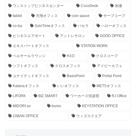
ワンストップビジネスセンター
CocoDesk
加瀬
fabbit
天翔オフィス
coin space
サーブコープ
co-ba
SoloTimeオフィス
パセラ
ハローオフィス
ビジネスエアポート
アントレサロン
GOOD OFFICE
エキスパートオフィス
STATION WORK
ベルサールラウンジ
H1O
クロスコープ
ソフトオフィス
クロスオフィス
アイビーカフェ
ユナイテッドオフィス
BasisPoint
Portal Point
Katanaオフィス
いいオフィス
METSオフィス
LIFORK
BIZ SMART
ワーカーズ倶楽部
RJ Office
MIDORI.so
burex
KEYSTATION OFFICE
10BAN OFFICE
ウィズスクエア