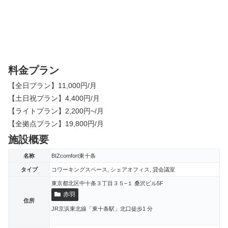
料金プラン
【全日プラン】11,000円/月
【土日祝プラン】4,400円/月
【ライトプラン】2,200円~/月
【全拠点プラン】19,800円/月
施設概要
名称
BIZcomfort東十条
タイプ
コワーキングスペース, シェアオフィス, 貸会議室
東京都北区中十条３丁目３５−１ 桑沢ビル5F
赤羽
住所
JR京浜東北線「東十条駅」北口徒歩1 分