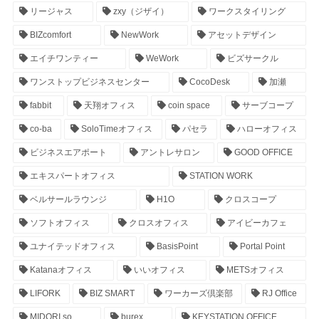
リージャス
zxy（ジザイ）
ワークスタイリング
BIZcomfort
NewWork
アセットデザイン
エイチワンティー
WeWork
ビズサークル
ワンストップビジネスセンター
CocoDesk
加瀬
fabbit
天翔オフィス
coin space
サーブコープ
co-ba
SoloTimeオフィス
パセラ
ハローオフィス
ビジネスエアポート
アントレサロン
GOOD OFFICE
エキスパートオフィス
STATION WORK
ベルサールラウンジ
H1O
クロスコープ
ソフトオフィス
クロスオフィス
アイビーカフェ
ユナイテッドオフィス
BasisPoint
Portal Point
Katanaオフィス
いいオフィス
METSオフィス
LIFORK
BIZ SMART
ワーカーズ倶楽部
RJ Office
MIDORI.so
burex
KEYSTATION OFFICE