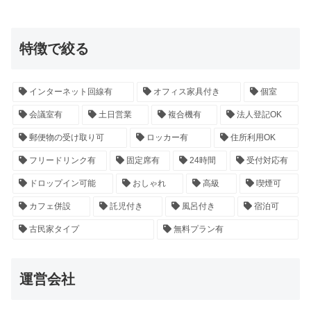
特徴で絞る
インターネット回線有
オフィス家具付き
個室
会議室有
土日営業
複合機有
法人登記OK
郵便物の受け取り可
ロッカー有
住所利用OK
フリードリンク有
固定席有
24時間
受付対応有
ドロップイン可能
おしゃれ
高級
喫煙可
カフェ併設
託児付き
風呂付き
宿泊可
古民家タイプ
無料プラン有
運営会社