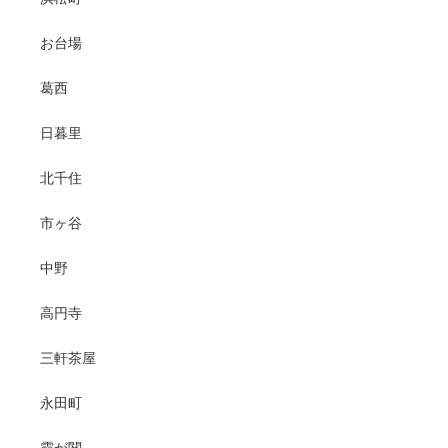
お台場
葛西
日暮里
北千住
市ヶ谷
中野
高円寺
三軒茶屋
永田町
霞が関