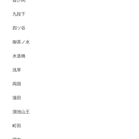
九段下
四ツ谷
御茶ノ水
水道橋
浅草
両国
蒲田
溜池山王
町田