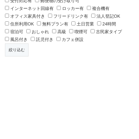
受付対応有
郵便物の受け取り可
インターネット回線有
ロッカー有
複合機有
オフィス家具付き
フリードリンク有
法人登記OK
住所利用OK
無料プラン有
土日営業
24時間
宿泊可
おしゃれ
高級
喫煙可
古民家タイプ
風呂付き
託児付き
カフェ併設