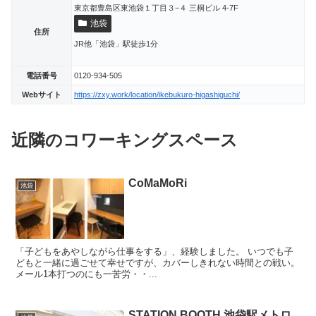
東京都豊島区東池袋１丁目３−４ 三桐ビル 4-7F
池袋
住所
JR他「池袋」駅徒歩1分
電話番号
0120-934-505
Webサイト
https://zxy.work/location/ikebukuro-higashiguchi/
近隣のコワーキングスペース
CoMaMoRi
池袋
「子どもをあやしながら仕事をする」、経験しました。 いつでも子
どもと一緒に過ごせて幸せですが、カバーしきれない時間との戦い。
メール1本打つのにも一苦労・・...
STATION BOOTH 池袋駅メトロ