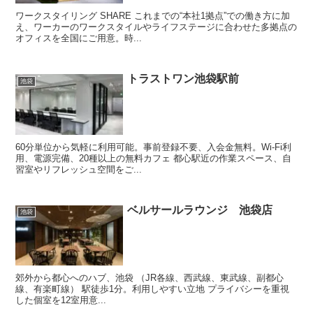
ワークスタイリング SHARE これまでの“本社1拠点”での働き方に加
え、ワーカーのワークスタイルやライフステージに合わせた多拠点の
オフィスを全国にご用意。時...
トラストワン池袋駅前
池袋
60分単位から気軽に利用可能。事前登録不要、入会金無料。Wi-Fi利
用、電源完備、20種以上の無料カフェ 都心駅近の作業スペース、自
習室やリフレッシュ空間をご...
ベルサールラウンジ 池袋店
池袋
郊外から都心へのハブ、池袋 （JR各線、西武線、東武線、副都心
線、有楽町線） 駅徒歩1分。利用しやすい立地 プライバシーを重視
した個室を12室用意...