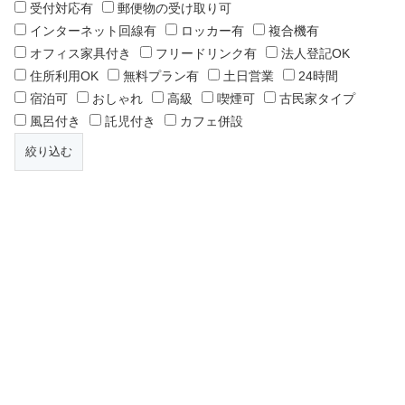
受付対応有
郵便物の受け取り可
インターネット回線有
ロッカー有
複合機有
オフィス家具付き
フリードリンク有
法人登記OK
住所利用OK
無料プラン有
土日営業
24時間
宿泊可
おしゃれ
高級
喫煙可
古民家タイプ
風呂付き
託児付き
カフェ併設