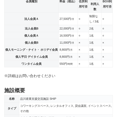
会員種別
料金（税込）
住所利
BOX利
利用人
用可否
用可否
数
制限な
法人会員Ａ
27,500円
○
○
/月
し / 3名
法人会員B
22,000円
○
2名
○
/月
個人会員Ａ
16,500円
○
1名
○
/月
個人会員B
11,000円
×
1名
×
/月
個人モーニング・ナイト・ ホリデイ会員
8,800円
×
1名
×
/月
個人平日 デイタイム会員
8,800円
×
1名
×
/月
ワンタイム会員
550円
×
1名
×
/時間
※詳細はお問い合わせください
施設概要
名称
品川産業支援交流施設 SHIP
コワーキングスペース, レンタルオフィス, 貸会議室, イベントスペース,
タイプ
その他