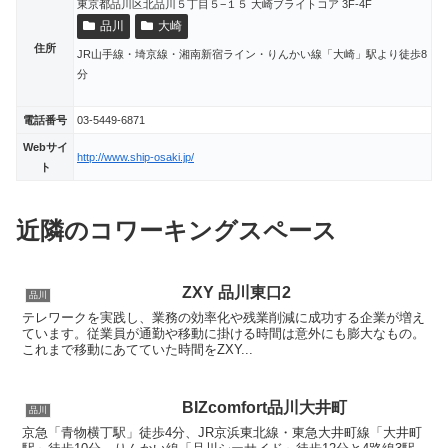
東京都品川区北品川５丁目５−１５ 大崎ブライトコア 3F-4F
品川
大崎
住所
JR山手線・埼京線・湘南新宿ライン・りんかい線「大崎」駅より徒歩8
分
電話番号
03-5449-6871
Webサイ
http://www.ship-osaki.jp/
ト
近隣のコワーキングスペース
ZXY 品川東口2
品川
テレワークを実践し、業務の効率化や残業削減に成功する企業が増え
ています。従業員が通勤や移動に掛ける時間は意外にも膨大なもの。
これまで移動にあてていた時間をZXY...
BIZcomfort品川大井町
品川
京急「青物横丁駅」徒歩4分、JR京浜東北線・東急大井町線「大井町