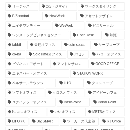
リージャス
zxy（ジザイ）
ワークスタイリング
BIZcomfort
NewWork
アセットデザイン
エイチワンティー
WeWork
ビズサークル
ワンストップビジネスセンター
CocoDesk
加瀬
fabbit
天翔オフィス
coin space
サーブコープ
co-ba
SoloTimeオフィス
パセラ
ハローオフィス
ビジネスエアポート
アントレサロン
GOOD OFFICE
エキスパートオフィス
STATION WORK
ベルサールラウンジ
H1O
クロスコープ
ソフトオフィス
クロスオフィス
アイビーカフェ
ユナイテッドオフィス
BasisPoint
Portal Point
Katanaオフィス
いいオフィス
METSオフィス
LIFORK
BIZ SMART
ワーカーズ倶楽部
RJ Office