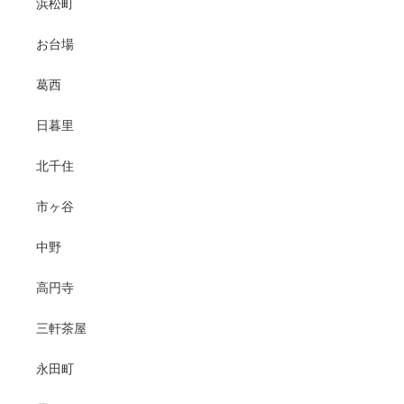
浜松町
お台場
葛西
日暮里
北千住
市ヶ谷
中野
高円寺
三軒茶屋
永田町