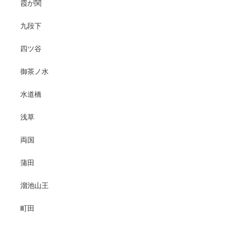
霞が関
九段下
四ツ谷
御茶ノ水
水道橋
浅草
両国
蒲田
溜池山王
町田