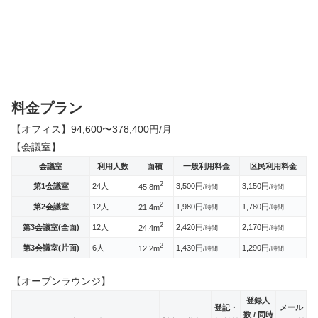
料金プラン
【オフィス】94,600〜378,400円/月
【会議室】
会議室
利用人数
面積
一般利用料金
区民利用料金
2
第1会議室
24人
3,500円
3,150円
45.8m
/時間
/時間
2
第2会議室
12人
1,980円
1,780円
21.4m
/時間
/時間
2
第3会議室(全面)
12人
2,420円
2,170円
24.4m
/時間
/時間
2
第3会議室(片面)
6人
1,430円
1,290円
12.2m
/時間
/時間
【オープンラウンジ】
登録人
登記・
メール
数 / 同時