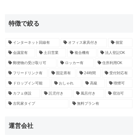
特徴で絞る
インターネット回線有
オフィス家具付き
個室
会議室有
土日営業
複合機有
法人登記OK
郵便物の受け取り可
ロッカー有
住所利用OK
フリードリンク有
固定席有
24時間
受付対応有
ドロップイン可能
おしゃれ
高級
喫煙可
カフェ併設
託児付き
風呂付き
宿泊可
古民家タイプ
無料プラン有
運営会社