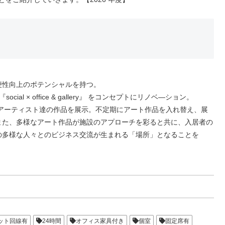
便性向上のポテンシャルを持つ。
 × office & gallery』 をコンセプトにリノベ―ション。
 ” には、若手アーティスト達の作品を展示。不定期にアート作品を入れ替え、展
また、多様なアート作品が施設のアプローチを彩ると共に、入居者の
の多様な人々とのビジネス交流が生まれる「場所」となることを
ット回線有
24時間
オフィス家具付き
個室
固定席有