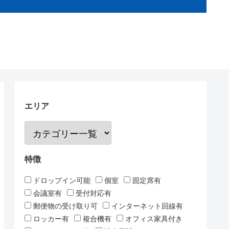
エリア
特徴
ドロップイン可能
個室
固定席有
会議室有
受付対応有
郵便物の受け取り可
インターネット回線有
ロッカー有
複合機有
オフィス家具付き