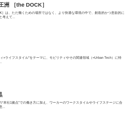
 ［the DOCK］
DOCK］は、ただ働くための場所ではなく、より快適な環境の中で、創造的かつ意欲的に
考えて...
ィ×ライフスタイル"をテーマに、モビリティやその関連領域（=Urban Tech）に特
.
黒
までの“本社1拠点”での働き方に加え、ワーカーのワークスタイルやライフステージに合
..