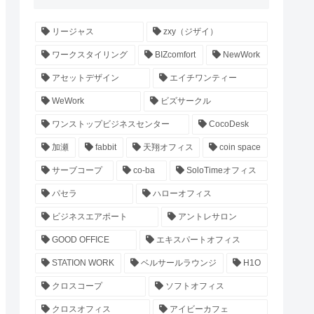
リージャス
zxy（ジザイ）
ワークスタイリング
BIZcomfort
NewWork
アセットデザイン
エイチワンティー
WeWork
ビズサークル
ワンストップビジネスセンター
CocoDesk
加瀬
fabbit
天翔オフィス
coin space
サーブコープ
co-ba
SoloTimeオフィス
パセラ
ハローオフィス
ビジネスエアポート
アントレサロン
GOOD OFFICE
エキスパートオフィス
STATION WORK
ベルサールラウンジ
H1O
クロスコープ
ソフトオフィス
クロスオフィス
アイビーカフェ