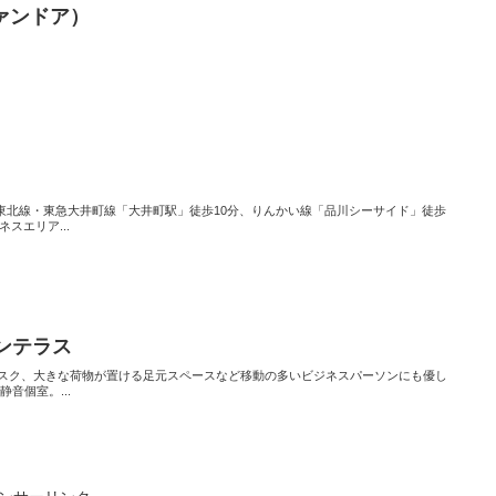
ファンドア）
浜東北線・東急大井町線「大井町駅」徒歩10分、りんかい線「品川シーサイド」徒歩
スエリア...
ズンテラス
スク、大きな荷物が置ける足元スペースなど移動の多いビジネスパーソンにも優し
音個室。...