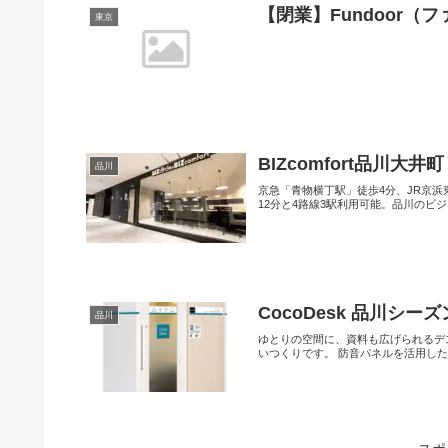
【閉業】Fundoor（
東京
BIZcomfort品川大井町
品川
京急「青物横丁駅」徒歩4分、JR京
12分と4路線3駅利用可能。品川のビジネ
CocoDesk 品川シー
品川
ゆとりの空間に、資料も広げられるデ
いつくりです。 防音パネルを活用した静