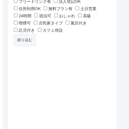
フリードリンク有
法人登記OK
住所利用OK
無料プラン有
土日営業
24時間
宿泊可
おしゃれ
高級
喫煙可
古民家タイプ
風呂付き
託児付き
カフェ併設