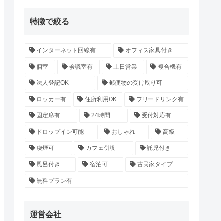
特徴で絞る
インターネット回線有
オフィス家具付き
個室
会議室有
土日営業
複合機有
法人登記OK
郵便物の受け取り可
ロッカー有
住所利用OK
フリードリンク有
固定席有
24時間
受付対応有
ドロップイン可能
おしゃれ
高級
喫煙可
カフェ併設
託児付き
風呂付き
宿泊可
古民家タイプ
無料プラン有
運営会社