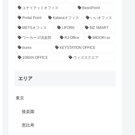
ユナイテッドオフィス
BasisPoint
Portal Point
Katanaオフィス
いいオフィス
METSオフィス
LIFORK
BIZ SMART
ワーカーズ倶楽部
RJ Office
MIDORI.so
burex
KEYSTATION OFFICE
10BAN OFFICE
ウィズスクエア
エリア
東京
後楽園
恵比寿