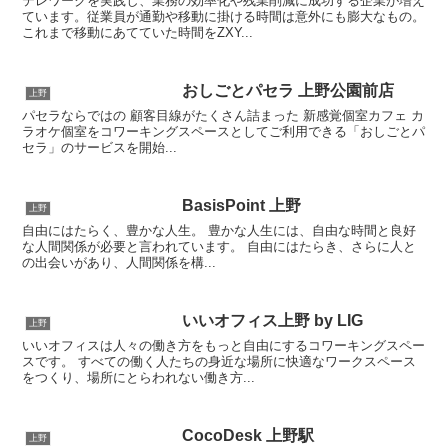
テレワークを実践し、業務の効率化や残業削減に成功する企業が増え
ています。従業員が通勤や移動に掛ける時間は意外にも膨大なもの。
これまで移動にあてていた時間をZXY...
おしごとパセラ 上野公園前店
上野
パセラならではの 顧客目線がたくさん詰まった 新感覚個室カフェ カ
ラオケ個室をコワーキングスペースとしてご利用できる「おしごとパ
セラ」のサービスを開始...
BasisPoint 上野
上野
自由にはたらく、豊かな人生。 豊かな人生には、自由な時間と良好
な人間関係が必要と言われています。 自由にはたらき、さらに人と
の出会いがあり、人間関係を構...
いいオフィス上野 by LIG
上野
いいオフィスは人々の働き方をもっと自由にするコワーキングスペー
スです。 すべての働く人たちの身近な場所に快適なワークスペース
をつくり、場所にとらわれない働き方...
CocoDesk 上野駅
上野