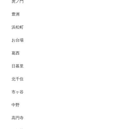
虎ノ門
豊洲
浜松町
お台場
葛西
日暮里
北千住
市ヶ谷
中野
高円寺