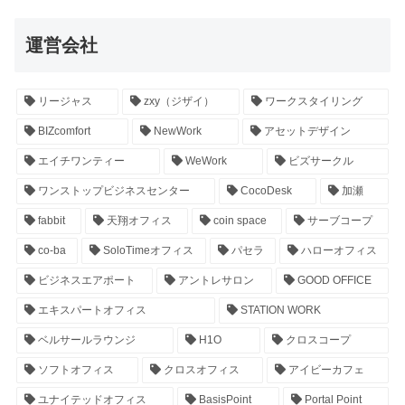
運営会社
リージャス
zxy（ジザイ）
ワークスタイリング
BIZcomfort
NewWork
アセットデザイン
エイチワンティー
WeWork
ビズサークル
ワンストップビジネスセンター
CocoDesk
加瀬
fabbit
天翔オフィス
coin space
サーブコープ
co-ba
SoloTimeオフィス
パセラ
ハローオフィス
ビジネスエアポート
アントレサロン
GOOD OFFICE
エキスパートオフィス
STATION WORK
ベルサールラウンジ
H1O
クロスコープ
ソフトオフィス
クロスオフィス
アイビーカフェ
ユナイテッドオフィス
BasisPoint
Portal Point