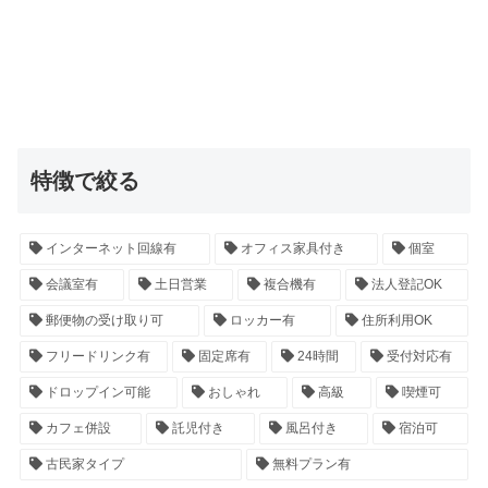
特徴で絞る
インターネット回線有
オフィス家具付き
個室
会議室有
土日営業
複合機有
法人登記OK
郵便物の受け取り可
ロッカー有
住所利用OK
フリードリンク有
固定席有
24時間
受付対応有
ドロップイン可能
おしゃれ
高級
喫煙可
カフェ併設
託児付き
風呂付き
宿泊可
古民家タイプ
無料プラン有