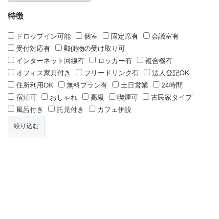
特徴
ドロップイン可能
個室
固定席有
会議室有
受付対応有
郵便物の受け取り可
インターネット回線有
ロッカー有
複合機有
オフィス家具付き
フリードリンク有
法人登記OK
住所利用OK
無料プラン有
土日営業
24時間
宿泊可
おしゃれ
高級
喫煙可
古民家タイプ
風呂付き
託児付き
カフェ併設