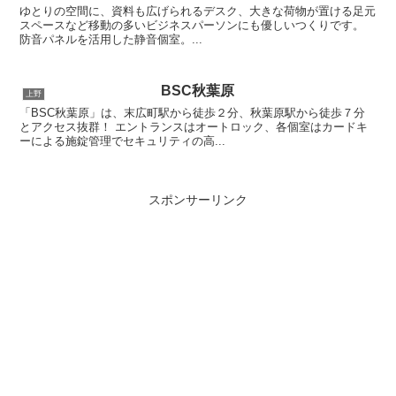
ゆとりの空間に、資料も広げられるデスク、大きな荷物が置ける足元
スペースなど移動の多いビジネスパーソンにも優しいつくりです。
防音パネルを活用した静音個室。...
BSC秋葉原
上野
「BSC秋葉原」は、末広町駅から徒歩２分、秋葉原駅から徒歩７分
とアクセス抜群！ エントランスはオートロック、各個室はカードキ
ーによる施錠管理でセキュリティの高...
スポンサーリンク