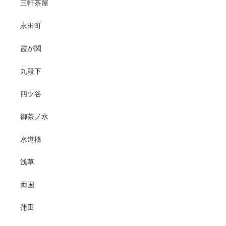
三軒茶屋
永田町
霞が関
九段下
四ツ谷
御茶ノ水
水道橋
浅草
両国
蒲田