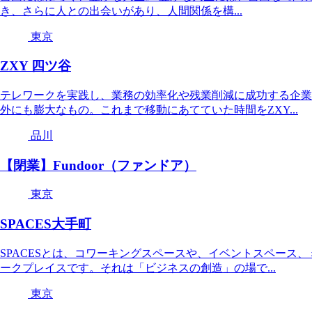
き、さらに人との出会いがあり、人間関係を構...
東京
ZXY 四ツ谷
テレワークを実践し、業務の効率化や残業削減に成功する企業
外にも膨大なもの。これまで移動にあてていた時間をZXY...
品川
【閉業】Fundoor（ファンドア）
東京
SPACES大手町
SPACESとは、コワーキングスペースや、イベントスペース
ークプレイスです。それは「ビジネスの創造」の場で...
東京