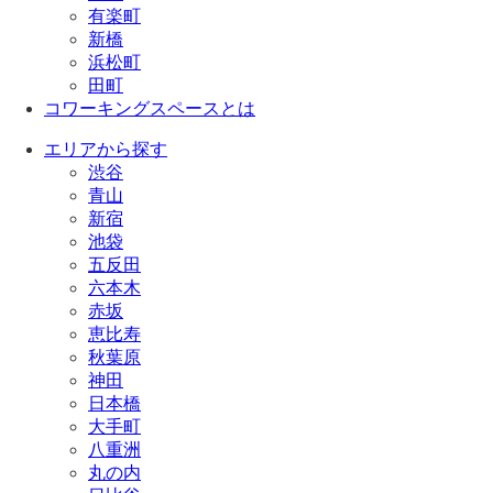
有楽町
新橋
浜松町
田町
コワーキングスペースとは
エリアから探す
渋谷
青山
新宿
池袋
五反田
六本木
赤坂
恵比寿
秋葉原
神田
日本橋
大手町
八重洲
丸の内