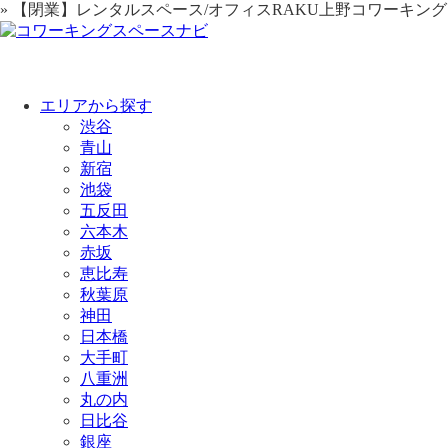
» 【閉業】レンタルスペース/オフィスRAKU上野コワーキング
エリアから探す
渋谷
青山
新宿
池袋
五反田
六本木
赤坂
恵比寿
秋葉原
神田
日本橋
大手町
八重洲
丸の内
日比谷
銀座