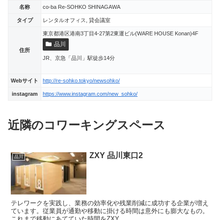
名称
co-ba Re-SOHKO SHINAGAWA
タイプ
レンタルオフィス, 貸会議室
東京都港区港南3丁目4-27第2東運ビル(WARE HOUSE Konan)4F
品川
住所
JR、京急「品川」駅徒歩14分
Webサイト
http://re-sohko.tokyo/newsohko/
instagram
https://www.instagram.com/new_sohko/
近隣のコワーキングスペース
ZXY 品川東口2
品川
テレワークを実践し、業務の効率化や残業削減に成功する企業が増え
ています。従業員が通勤や移動に掛ける時間は意外にも膨大なもの。
これまで移動にあてていた時間をZXY...