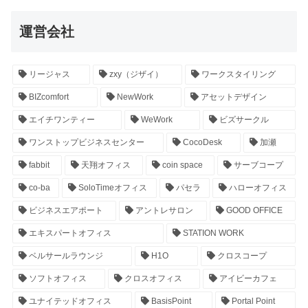
運営会社
リージャス
zxy（ジザイ）
ワークスタイリング
BIZcomfort
NewWork
アセットデザイン
エイチワンティー
WeWork
ビズサークル
ワンストップビジネスセンター
CocoDesk
加瀬
fabbit
天翔オフィス
coin space
サーブコープ
co-ba
SoloTimeオフィス
パセラ
ハローオフィス
ビジネスエアポート
アントレサロン
GOOD OFFICE
エキスパートオフィス
STATION WORK
ベルサールラウンジ
H1O
クロスコープ
ソフトオフィス
クロスオフィス
アイビーカフェ
ユナイテッドオフィス
BasisPoint
Portal Point