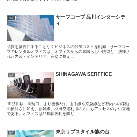
サーブコープ 品川インターシテ
品川
ィ
品質を犠牲にすることなくビジネスの付加コストを削減 - サーブコー
プのレンタルオフィスは、オフィスからの素晴らしい眺望と、洗練さ
れた内装・インテリア、完璧に整え...
SHINAGAWA SERFFICE
品川
JR品川駅「高輪口」より徒歩3分。山手線や京急線など都内への移動
の便利さに加え、新幹線、羽田空港利用の方にもアクセスのよい立地
である。オフィスは品川駅改札を降り...
東京リブスタイル旗の台
品川