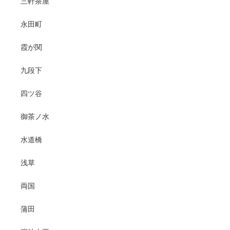
三軒茶屋
永田町
霞が関
九段下
四ツ谷
御茶ノ水
水道橋
浅草
両国
蒲田