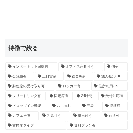
特徴で絞る
インターネット回線有
オフィス家具付き
個室
会議室有
土日営業
複合機有
法人登記OK
郵便物の受け取り可
ロッカー有
住所利用OK
フリードリンク有
固定席有
24時間
受付対応有
ドロップイン可能
おしゃれ
高級
喫煙可
カフェ併設
託児付き
風呂付き
宿泊可
古民家タイプ
無料プラン有