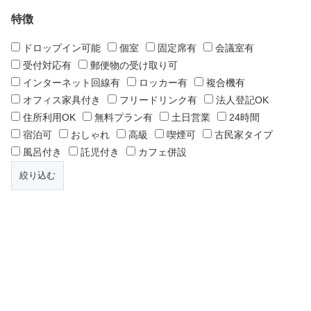
特徴
ドロップイン可能
個室
固定席有
会議室有
受付対応有
郵便物の受け取り可
インターネット回線有
ロッカー有
複合機有
オフィス家具付き
フリードリンク有
法人登記OK
住所利用OK
無料プラン有
土日営業
24時間
宿泊可
おしゃれ
高級
喫煙可
古民家タイプ
風呂付き
託児付き
カフェ併設