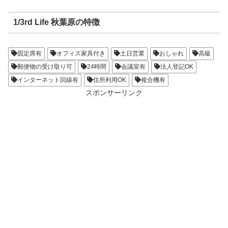
1/3rd Life 秋葉原の特徴
固定席有
オフィス家具付き
土日営業
おしゃれ
高級
郵便物の受け取り可
24時間
会議室有
法人登記OK
インターネット回線有
住所利用OK
複合機有
スポンサーリンク