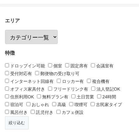
エリア
特徴
ドロップイン可能
個室
固定席有
会議室有
受付対応有
郵便物の受け取り可
インターネット回線有
ロッカー有
複合機有
オフィス家具付き
フリードリンク有
法人登記OK
住所利用OK
無料プラン有
土日営業
24時間
宿泊可
おしゃれ
高級
喫煙可
古民家タイプ
風呂付き
託児付き
カフェ併設