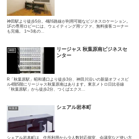
神田駅より徒歩5分。4駅6路線が利用可能なビジネスロケーション。
1Fの専用ロビーには、ウェイティング用ソファ、無料接客コーナー
も完備。 1〜3名の...
リージャス 秋葉原南ビジネスセ
神田
ンター
R「秋葉原駅」昭和通口より徒歩3分、神田川沿いの新築オフィスビ
ル4階5階にリージャス秋葉原南はあります。東京メトロ日比谷線
「秋葉原駅」から徒歩2分、つくばエクス...
シェアル岩本町
秋葉原
シェアル岩本町は、住所利用から少人数対応個室、会議室など使い方