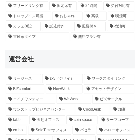
フリードリンク有
固定席有
24時間
受付対応有
ドロップイン可能
おしゃれ
高級
喫煙可
カフェ併設
託児付き
風呂付き
宿泊可
古民家タイプ
無料プラン有
運営会社
リージャス
zxy（ジザイ）
ワークスタイリング
BIZcomfort
NewWork
アセットデザイン
エイチワンティー
WeWork
ビズサークル
ワンストップビジネスセンター
CocoDesk
加瀬
fabbit
天翔オフィス
coin space
サーブコープ
co-ba
SoloTimeオフィス
パセラ
ハローオフィス