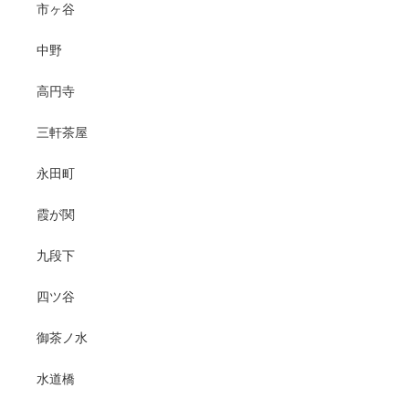
市ヶ谷
中野
高円寺
三軒茶屋
永田町
霞が関
九段下
四ツ谷
御茶ノ水
水道橋