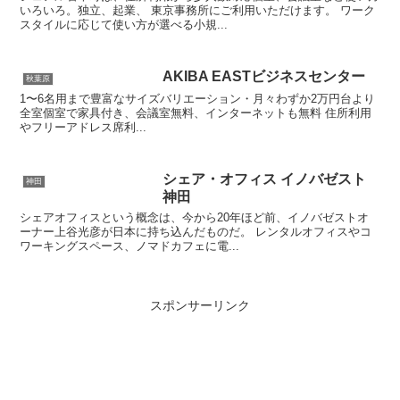
いろいろ。独立、起業、 東京事務所にご利用いただけます。 ワーク
スタイルに応じて使い方が選べる小規...
AKIBA EASTビジネスセンター
秋葉原
1〜6名用まで豊富なサイズバリエーション・月々わずか2万円台より
全室個室で家具付き、会議室無料、インターネットも無料 住所利用
やフリーアドレス席利...
シェア・オフィス イノバゼスト
神田
神田
シェアオフィスという概念は、今から20年ほど前、イノバゼストオ
ーナー上谷光彦が日本に持ち込んだものだ。 レンタルオフィスやコ
ワーキングスペース、ノマドカフェに電...
スポンサーリンク