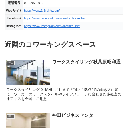
電話番号
03-5207-2970
Webサイト
https://www.1-3rdlife.com/
Facebook
https://www.facebook.com/onethirdlife.akiba/
instagram
https://www.instagram.com/onethird_life/
近隣のコワーキングスペース
ワークスタイリング秋葉原昭和通
神田
ワークスタイリング SHARE これまでの“本社1拠点”での働き方に加
え、ワーカーのワークスタイルやライフステージに合わせた多拠点の
オフィスを全国にご用意...
神田ビジネスセンター
神田