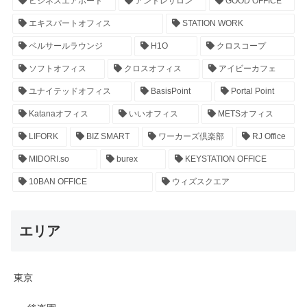
ビジネスエアポート
アントレサロン
GOOD OFFICE
エキスパートオフィス
STATION WORK
ベルサールラウンジ
H1O
クロスコープ
ソフトオフィス
クロスオフィス
アイビーカフェ
ユナイテッドオフィス
BasisPoint
Portal Point
Katanaオフィス
いいオフィス
METSオフィス
LIFORK
BIZ SMART
ワーカーズ倶楽部
RJ Office
MIDORI.so
burex
KEYSTATION OFFICE
10BAN OFFICE
ウィズスクエア
エリア
東京