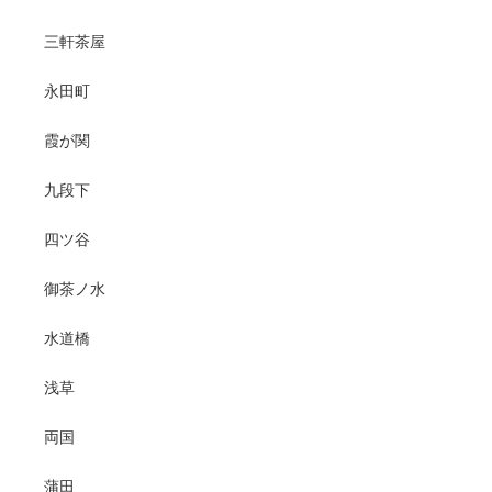
三軒茶屋
永田町
霞が関
九段下
四ツ谷
御茶ノ水
水道橋
浅草
両国
蒲田