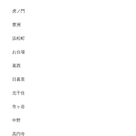
虎ノ門
豊洲
浜松町
お台場
葛西
日暮里
北千住
市ヶ谷
中野
高円寺