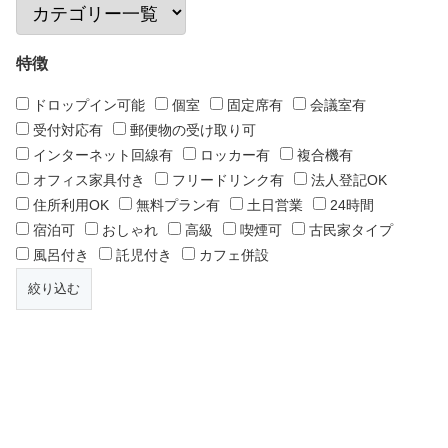
特徴
ドロップイン可能
個室
固定席有
会議室有
受付対応有
郵便物の受け取り可
インターネット回線有
ロッカー有
複合機有
オフィス家具付き
フリードリンク有
法人登記OK
住所利用OK
無料プラン有
土日営業
24時間
宿泊可
おしゃれ
高級
喫煙可
古民家タイプ
風呂付き
託児付き
カフェ併設