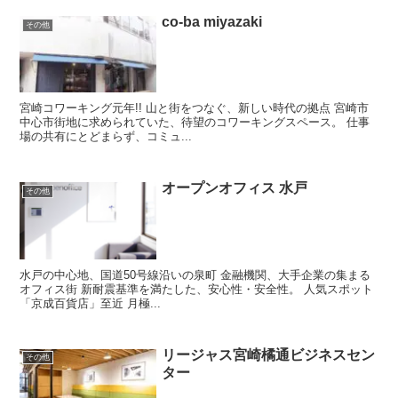
co-ba miyazaki
その他
宮崎コワーキング元年!! 山と街をつなぐ、新しい時代の拠点 宮崎市
中心市街地に求められていた、待望のコワーキングスペース。 仕事
場の共有にとどまらず、コミュ...
オープンオフィス 水戸
その他
水戸の中心地、国道50号線沿いの泉町 金融機関、大手企業の集まる
オフィス街 新耐震基準を満たした、安心性・安全性。 人気スポット
「京成百貨店」至近 月極...
リージャス宮崎橘通ビジネスセン
その他
ター