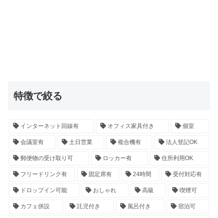
特徴で絞る
インターネット回線有
オフィス家具付き
個室
会議室有
土日営業
複合機有
法人登記OK
郵便物の受け取り可
ロッカー有
住所利用OK
フリードリンク有
固定席有
24時間
受付対応有
ドロップイン可能
おしゃれ
高級
喫煙可
カフェ併設
託児付き
風呂付き
宿泊可