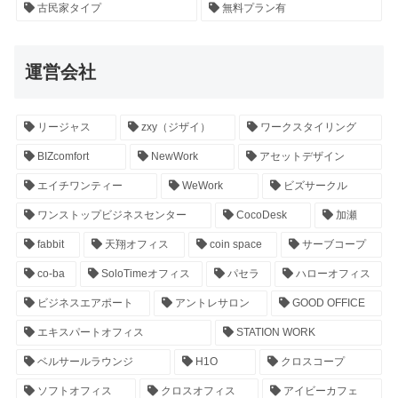
古民家タイプ
無料プラン有
運営会社
リージャス
zxy（ジザイ）
ワークスタイリング
BIZcomfort
NewWork
アセットデザイン
エイチワンティー
WeWork
ビズサークル
ワンストップビジネスセンター
CocoDesk
加瀬
fabbit
天翔オフィス
coin space
サーブコープ
co-ba
SoloTimeオフィス
パセラ
ハローオフィス
ビジネスエアポート
アントレサロン
GOOD OFFICE
エキスパートオフィス
STATION WORK
ベルサールラウンジ
H1O
クロスコープ
ソフトオフィス
クロスオフィス
アイビーカフェ