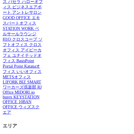
ス
パセラ
ハローオフ
ィス
ビジネスエアポ
ート
アントレサロン
GOOD OFFICE
エキ
スパートオフィス
STATION WORK
ベ
ルサールラウンジ
H1O
クロスコープ
ソ
フトオフィス
クロス
オフィス
アイビーカ
フェ
ユナイテッドオ
フィス
BasisPoint
Portal Point
Katanaオ
フィス
いいオフィス
METSオフィス
LIFORK
BIZ SMART
ワーカーズ倶楽部
RJ
Office
MIDORI.so
burex
KEYSTATION
OFFICE
10BAN
OFFICE
ウィズスク
エア
エリア