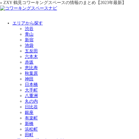
» ZXY 鶴見コワーキングスペースの情報のまとめ【2023年最新】
エリアから探す
渋谷
青山
新宿
池袋
五反田
六本木
赤坂
恵比寿
秋葉原
神田
日本橋
大手町
八重洲
丸の内
日比谷
銀座
有楽町
新橋
浜松町
田町