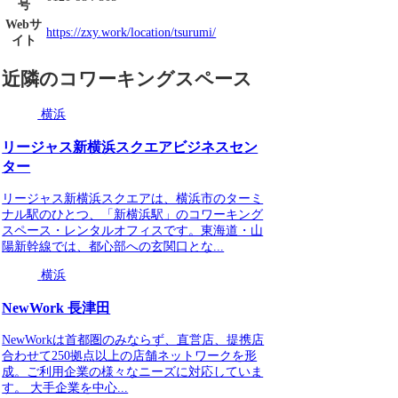
号
Webサ
https://zxy.work/location/tsurumi/
イト
近隣のコワーキングスペース
横浜
リージャス新横浜スクエアビジネスセン
ター
リージャス新横浜スクエアは、横浜市のターミ
ナル駅のひとつ、「新横浜駅」のコワーキング
スペース・レンタルオフィスです。東海道・山
陽新幹線では、都心部への玄関口とな...
横浜
NewWork 長津田
NewWorkは首都圏のみならず、直営店、提携店
合わせて250拠点以上の店舗ネットワークを形
成。ご利用企業の様々なニーズに対応していま
す。 大手企業を中心...