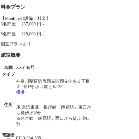
料金プラン
【Monthlyの設備・料金】
6名部屋 237,000 円～
8名部屋 328,000 円～
個室プランあり
施設概要
名称
ZXY 鶴見
タイプ
神奈川県横浜市鶴見区鶴見中央１丁目
４−番1号 坂口屋ビル 2F
横浜
住所
JR 京浜東北・根岸線「鶴見駅」東口か
ら徒歩 約2分
京急本線「鶴見駅」西口から徒歩 約1
分
電話番
0120-934-505