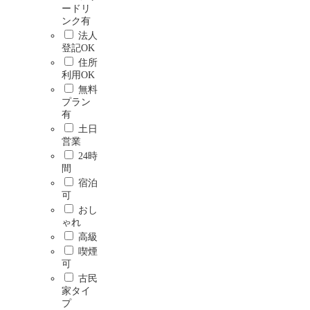
ードリ
ンク有
法人
登記OK
住所
利用OK
無料
プラン
有
土日
営業
24時
間
宿泊
可
おし
ゃれ
高級
喫煙
可
古民
家タイ
プ