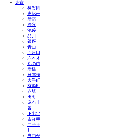
東京
後楽園
恵比寿
新宿
渋谷
池袋
品川
銀座
青山
五反田
六本木
丸の内
新橋
日本橋
大手町
有楽町
赤坂
田町
麻布十
番
下北沢
吉祥寺
二子玉
川
自由が