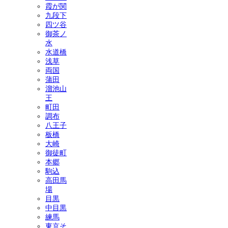
霞が関
九段下
四ツ谷
御茶ノ
水
水道橋
浅草
両国
蒲田
溜池山
王
町田
調布
八王子
板橋
大崎
御徒町
本郷
駒込
高田馬
場
目黒
中目黒
練馬
東京そ