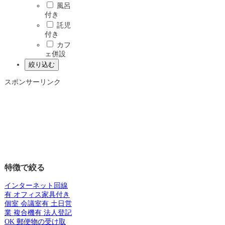
風呂
付き
託児
付き
カフ
ェ併設
スポンサーリンク
特徴で絞る
インターネット回線
有
オフィス家具付き
個室
会議室有
土日営
業
複合機有
法人登記
OK
郵便物の受け取