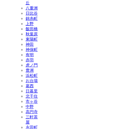
丘
八重洲
日比谷
錦糸町
上野
飯田橋
秋葉原
東陽町
神田
神保町
有明
赤羽
虎ノ門
豊洲
浜松町
お台場
葛西
日暮里
北千住
市ヶ谷
中野
高円寺
三軒茶
屋
永田町