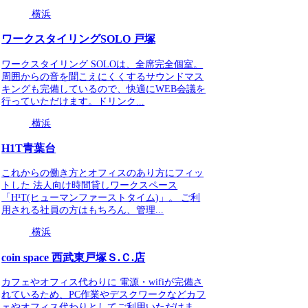
横浜
ワークスタイリングSOLO 戸塚
ワークスタイリング SOLOは、全席完全個室。
周囲からの音を聞こえにくくするサウンドマス
キングも完備しているので、快適にWEB会議を
行っていただけます。ドリンク...
横浜
H1T青葉台
これからの働き方とオフィスのあり方にフィッ
トした 法人向け時間貸しワークスペース
「H¹T(ヒューマンファーストタイム)」。 ご利
用される社員の方はもちろん、管理...
横浜
coin space 西武東戸塚Ｓ.Ｃ.店
カフェやオフィス代わりに 電源・wifiが完備さ
れているため、PC作業やデスクワークなどカフ
ェやオフィス代わりとしてご利用いただけま