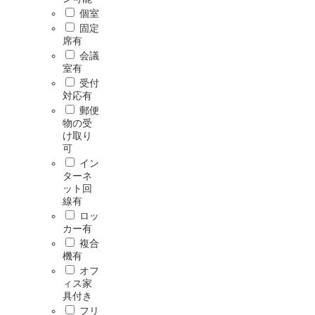
個室
固定
席有
会議
室有
受付
対応有
郵便
物の受
け取り
可
イン
ターネ
ット回
線有
ロッ
カー有
複合
機有
オフ
ィス家
具付き
フリ