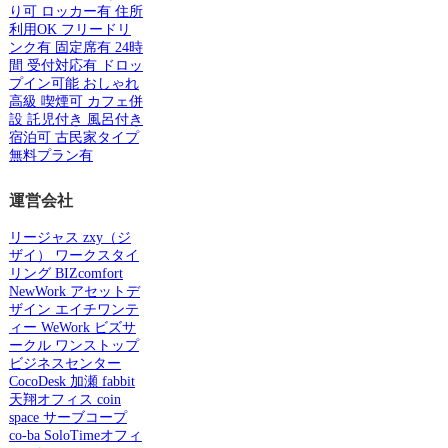
り可
ロッカー有
住所
利用OK
フリードリ
ンク有
固定席有
24時
間
受付対応有
ドロッ
プイン可能
おしゃれ
高級
喫煙可
カフェ併
設
託児付き
風呂付き
宿泊可
古民家タイプ
無料プラン有
運営会社
リージャス
zxy（ジ
ザイ）
ワークスタイ
リング
BIZcomfort
NewWork
アセットデ
ザイン
エイチワンテ
ィー
WeWork
ビズサ
ークル
ワンストップ
ビジネスセンター
CocoDesk
加瀬
fabbit
天翔オフィス
coin
space
サーブコープ
co-ba
SoloTimeオフィ