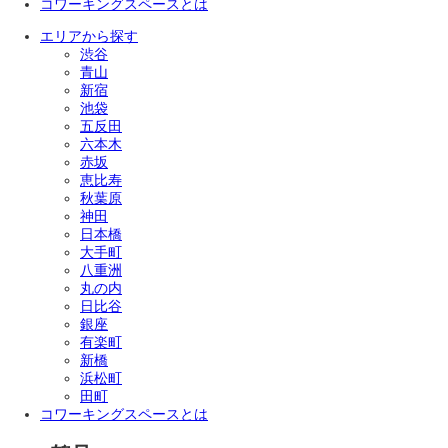
コワーキングスペースとは
エリアから探す
渋谷
青山
新宿
池袋
五反田
六本木
赤坂
恵比寿
秋葉原
神田
日本橋
大手町
八重洲
丸の内
日比谷
銀座
有楽町
新橋
浜松町
田町
コワーキングスペースとは