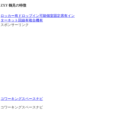
ZXY 鶴見の特徴
ロッカー有
ドロップイン可能
個室
固定席有
イン
ターネット回線有
複合機有
スポンサーリンク
コワーキングスペースナビ
コワーキングスペースナビ