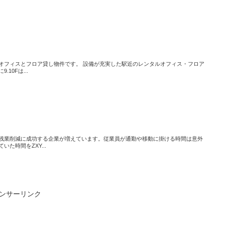
オフィスとフロア貸し物件です。 設備が充実した駅近のレンタルオフィス・フロア
10Fは...
残業削減に成功する企業が増えています。従業員が通勤や移動に掛ける時間は意外
た時間をZXY...
ンサーリンク