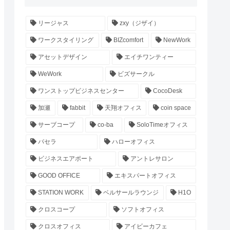
リージャス
zxy（ジザイ）
ワークスタイリング
BIZcomfort
NewWork
アセットデザイン
エイチワンティー
WeWork
ビズサークル
ワンストップビジネスセンター
CocoDesk
加瀬
fabbit
天翔オフィス
coin space
サーブコープ
co-ba
SoloTimeオフィス
パセラ
ハローオフィス
ビジネスエアポート
アントレサロン
GOOD OFFICE
エキスパートオフィス
STATION WORK
ベルサールラウンジ
H1O
クロスコープ
ソフトオフィス
クロスオフィス
アイビーカフェ