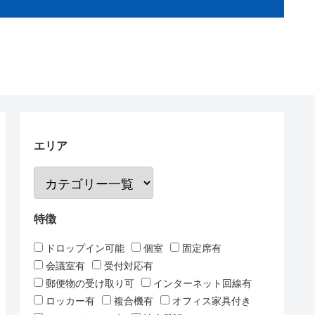
エリア
特徴
ドロップイン可能
個室
固定席有
会議室有
受付対応有
郵便物の受け取り可
インターネット回線有
ロッカー有
複合機有
オフィス家具付き