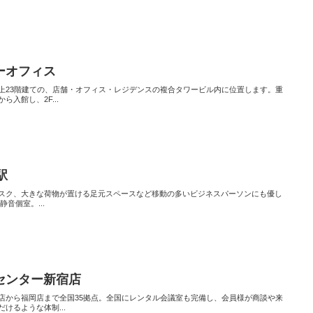
ーオフィス
上23階建ての、店舗・オフィス・レジデンスの複合タワービル内に位置します。重
入館し、2F...
駅
スク、大きな荷物が置ける足元スペースなど移動の多いビジネスパーソンにも優し
音個室。...
センター新宿店
店から福岡店まで全国35拠点。全国にレンタル会議室も完備し、会員様が商談や来
けるような体制...