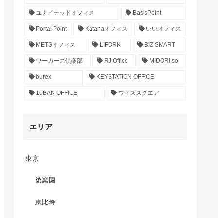
ユナイテッドオフィス
BasisPoint
Portal Point
Katanaオフィス
いいオフィス
METSオフィス
LIFORK
BIZ SMART
ワーカーズ倶楽部
RJ Office
MIDORI.so
burex
KEYSTATION OFFICE
10BAN OFFICE
ウィズスクエア
エリア
東京
後楽園
恵比寿