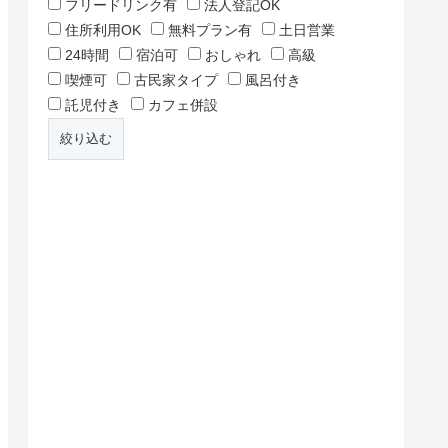
フリードリンク有
法人登記OK
住所利用OK
無料プラン有
土日営業
24時間
宿泊可
おしゃれ
高級
喫煙可
古民家タイプ
風呂付き
託児付き
カフェ併設