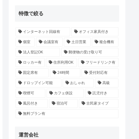
特徴で絞る
インターネット回線有
オフィス家具付き
個室
会議室有
土日営業
複合機有
法人登記OK
郵便物の受け取り可
ロッカー有
住所利用OK
フリードリンク有
固定席有
24時間
受付対応有
ドロップイン可能
おしゃれ
高級
喫煙可
カフェ併設
託児付き
風呂付き
宿泊可
古民家タイプ
無料プラン有
運営会社