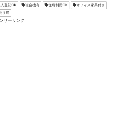
法人登記OK
複合機有
住所利用OK
オフィス家具付き
取り可
ンサーリンク