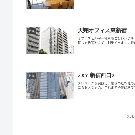
天翔オフィス東新宿
新宿
オフィスビルが一棟まるごとレンタル
貸しを格安料金でご利用できます。特に9.
ZXY 新宿西口2
新宿
テレワークを実践し、業務の効率化や
にも膨大なもの。これまで移動にあててい
スポ