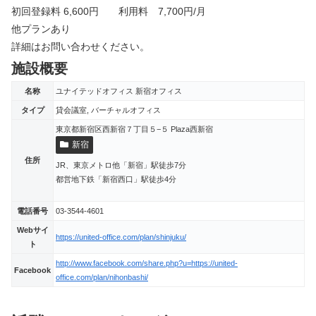
初回登録料 6,600円 利用料 7,700円/月
他プランあり
詳細はお問い合わせください。
施設概要
名称
ユナイテッドオフィス 新宿オフィス
タイプ
貸会議室, バーチャルオフィス
東京都新宿区西新宿７丁目５−５ Plaza西新宿
新宿
住所
JR、東京メトロ他「新宿」駅徒歩7分
都営地下鉄「新宿西口」駅徒歩4分
電話番号
03-3544-4601
Webサイ
https://united-office.com/plan/shinjuku/
ト
http://www.facebook.com/share.php?u=https://united-
Facebook
office.com/plan/nihonbashi/