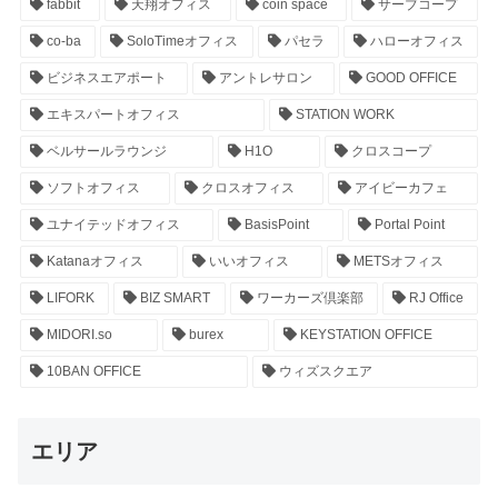
fabbit
天翔オフィス
coin space
サーブコープ
co-ba
SoloTimeオフィス
パセラ
ハローオフィス
ビジネスエアポート
アントレサロン
GOOD OFFICE
エキスパートオフィス
STATION WORK
ベルサールラウンジ
H1O
クロスコープ
ソフトオフィス
クロスオフィス
アイビーカフェ
ユナイテッドオフィス
BasisPoint
Portal Point
Katanaオフィス
いいオフィス
METSオフィス
LIFORK
BIZ SMART
ワーカーズ倶楽部
RJ Office
MIDORI.so
burex
KEYSTATION OFFICE
10BAN OFFICE
ウィズスクエア
エリア