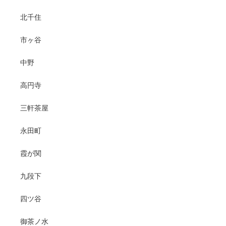
北千住
市ヶ谷
中野
高円寺
三軒茶屋
永田町
霞が関
九段下
四ツ谷
御茶ノ水