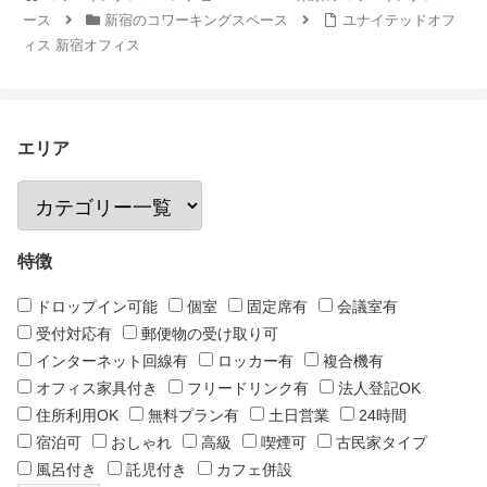
ース
新宿のコワーキングスペース
ユナイテッドオフ
ィス 新宿オフィス
エリア
特徴
ドロップイン可能
個室
固定席有
会議室有
受付対応有
郵便物の受け取り可
インターネット回線有
ロッカー有
複合機有
オフィス家具付き
フリードリンク有
法人登記OK
住所利用OK
無料プラン有
土日営業
24時間
宿泊可
おしゃれ
高級
喫煙可
古民家タイプ
風呂付き
託児付き
カフェ併設