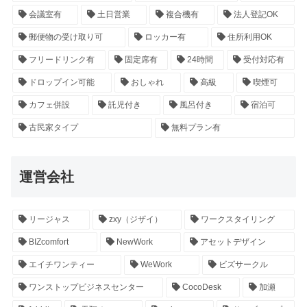
会議室有
土日営業
複合機有
法人登記OK
郵便物の受け取り可
ロッカー有
住所利用OK
フリードリンク有
固定席有
24時間
受付対応有
ドロップイン可能
おしゃれ
高級
喫煙可
カフェ併設
託児付き
風呂付き
宿泊可
古民家タイプ
無料プラン有
運営会社
リージャス
zxy（ジザイ）
ワークスタイリング
BIZcomfort
NewWork
アセットデザイン
エイチワンティー
WeWork
ビズサークル
ワンストップビジネスセンター
CocoDesk
加瀬