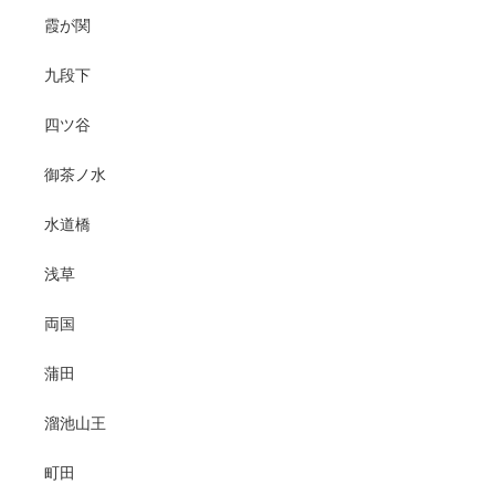
霞が関
九段下
四ツ谷
御茶ノ水
水道橋
浅草
両国
蒲田
溜池山王
町田