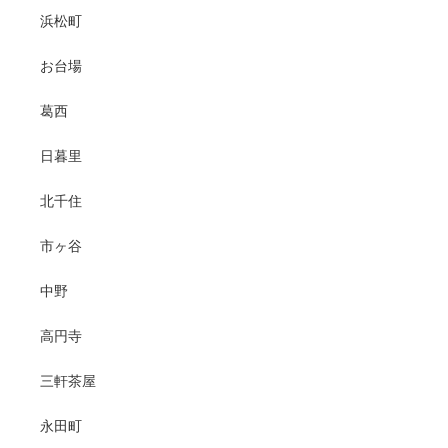
浜松町
お台場
葛西
日暮里
北千住
市ヶ谷
中野
高円寺
三軒茶屋
永田町