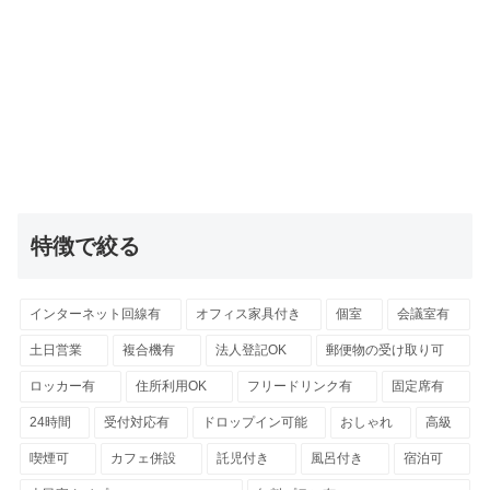
特徴で絞る
インターネット回線有
オフィス家具付き
個室
会議室有
土日営業
複合機有
法人登記OK
郵便物の受け取り可
ロッカー有
住所利用OK
フリードリンク有
固定席有
24時間
受付対応有
ドロップイン可能
おしゃれ
高級
喫煙可
カフェ併設
託児付き
風呂付き
宿泊可