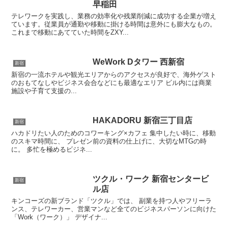
早稲田
テレワークを実践し、業務の効率化や残業削減に成功する企業が増え
ています。従業員が通勤や移動に掛ける時間は意外にも膨大なもの。
これまで移動にあてていた時間をZXY...
WeWork Dタワー 西新宿
新宿
新宿の一流ホテルや観光エリアからのアクセスが良好で、海外ゲスト
のおもてなしやビジネス会合などにも最適なエリア ビル内には商業
施設や子育て支援の...
HAKADORU 新宿三丁目店
新宿
ハカドリたい人のためのコワーキング×カフェ 集中したい時に、移動
のスキマ時間に、 プレゼン前の資料の仕上げに、大切なMTGの時
に。 多忙を極めるビジネ...
ツクル・ワーク 新宿センタービ
新宿
ル店
キンコーズの新ブランド「ツクル」では、 副業を持つ人やフリーラ
ンス、テレワーカー、営業マンなど全てのビジネスパーソンに向けた
「Work（ワーク）」 デザイナ...