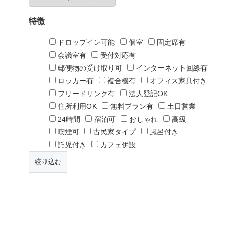
特徴
ドロップイン可能
個室
固定席有
会議室有
受付対応有
郵便物の受け取り可
インターネット回線有
ロッカー有
複合機有
オフィス家具付き
フリードリンク有
法人登記OK
住所利用OK
無料プラン有
土日営業
24時間
宿泊可
おしゃれ
高級
喫煙可
古民家タイプ
風呂付き
託児付き
カフェ併設