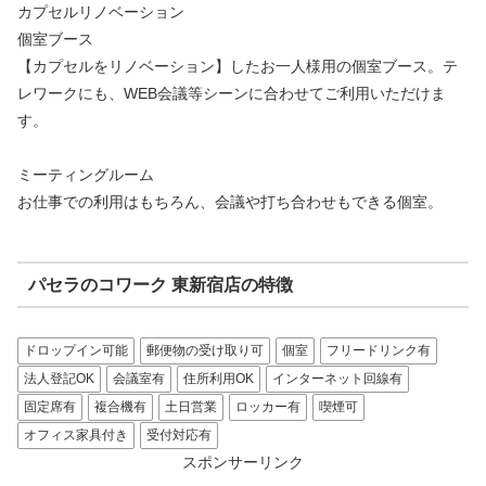
カプセルリノベーション
個室ブース
【カプセルをリノベーション】したお一人様用の個室ブース。テ
レワークにも、WEB会議等シーンに合わせてご利用いただけま
す。
ミーティングルーム
お仕事での利用はもちろん、会議や打ち合わせもできる個室。
パセラのコワーク 東新宿店の特徴
ドロップイン可能
郵便物の受け取り可
個室
フリードリンク有
法人登記OK
会議室有
住所利用OK
インターネット回線有
固定席有
複合機有
土日営業
ロッカー有
喫煙可
オフィス家具付き
受付対応有
スポンサーリンク