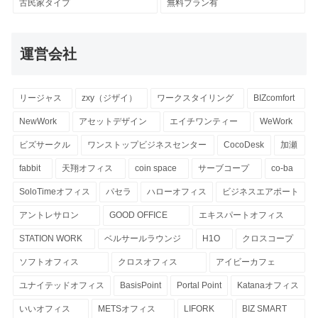
古民家タイプ
無料プラン有
運営会社
リージャス
zxy（ジザイ）
ワークスタイリング
BIZcomfort
NewWork
アセットデザイン
エイチワンティー
WeWork
ビズサークル
ワンストップビジネスセンター
CocoDesk
加瀬
fabbit
天翔オフィス
coin space
サーブコープ
co-ba
SoloTimeオフィス
パセラ
ハローオフィス
ビジネスエアポート
アントレサロン
GOOD OFFICE
エキスパートオフィス
STATION WORK
ベルサールラウンジ
H1O
クロスコープ
ソフトオフィス
クロスオフィス
アイビーカフェ
ユナイテッドオフィス
BasisPoint
Portal Point
Katanaオフィス
いいオフィス
METSオフィス
LIFORK
BIZ SMART