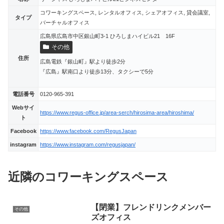
コワーキングスペース, レンタルオフィス, シェアオフィス, 貸会議室,
タイプ
バーチャルオフィス
広島県広島市中区銀山町3-1 ひろしまハイビル21 16F
その他
住所
広島電鉄『銀山町』駅より徒歩2分
『広島』駅南口より徒歩13分、タクシーで5分
電話番号
0120-965-391
Webサイ
https://www.regus-office.jp/area-serch/hirosima-area/hiroshima/
ト
Facebook
https://www.facebook.com/RegusJapan
instagram
https://www.instagram.com/regusjapan/
近隣のコワーキングスペース
【閉業】フレンドリンクメンバー
その他
ズオフィス