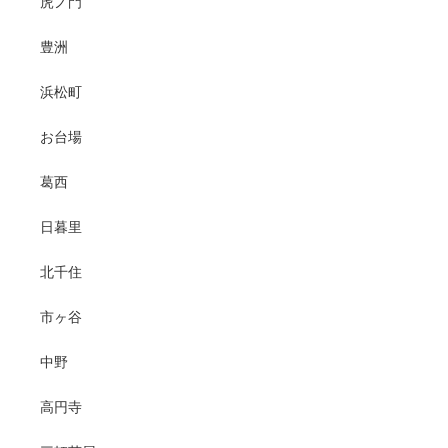
虎ノ門
豊洲
浜松町
お台場
葛西
日暮里
北千住
市ヶ谷
中野
高円寺