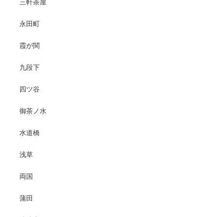
三軒茶屋
永田町
霞が関
九段下
四ツ谷
御茶ノ水
水道橋
浅草
両国
蒲田