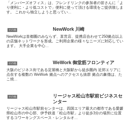
「メンバーズオフィス」は、フレンドリンクの参加者の皆さんに「よ
り便利に・より低コストで」便利に使って頂ける環境をご提供致しま
す。 これから独立しようと思ってい...
NewWork 川崎
その他
NewWorkは首都圏のみならず、直営店、提携店合わせて250拠点以上
の店舗ネットワークを形成。ご利用企業の様々なニーズに対応してい
ます。 大手企業を中心...
WeWork 御堂筋フロンティア
その他
大阪のビジネス街である淀屋橋と大阪駅から徒歩圏内 近郊エリアに
点在する複数の WeWork 拠点へのアクセスも抜群 拠点の象徴は、た
こ焼...
リージャス松山市駅前ビジネスセ
その他
ンター
リージャス松山市駅前センターは、四国エリア最大の都市である愛媛
県松山市の中心部、伊予鉄道「松山市駅」より徒歩3分の場所に位置
するコワーキングスペース・レンタルオ...