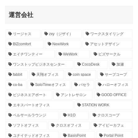
運営会社
リージャス
zxy（ジザイ）
ワークスタイリング
BIZcomfort
NewWork
アセットデザイン
エイチワンティー
WeWork
ビズサークル
ワンストップビジネスセンター
CocoDesk
加瀬
fabbit
天翔オフィス
coin space
サーブコープ
co-ba
SoloTimeオフィス
パセラ
ハローオフィス
ビジネスエアポート
アントレサロン
GOOD OFFICE
エキスパートオフィス
STATION WORK
ベルサールラウンジ
H1O
クロスコープ
ソフトオフィス
クロスオフィス
アイビーカフェ
ユナイテッドオフィス
BasisPoint
Portal Point