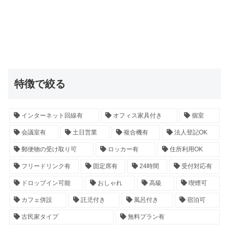
特徴で絞る
インターネット回線有
オフィス家具付き
個室
会議室有
土日営業
複合機有
法人登記OK
郵便物の受け取り可
ロッカー有
住所利用OK
フリードリンク有
固定席有
24時間
受付対応有
ドロップイン可能
おしゃれ
高級
喫煙可
カフェ併設
託児付き
風呂付き
宿泊可
古民家タイプ
無料プラン有