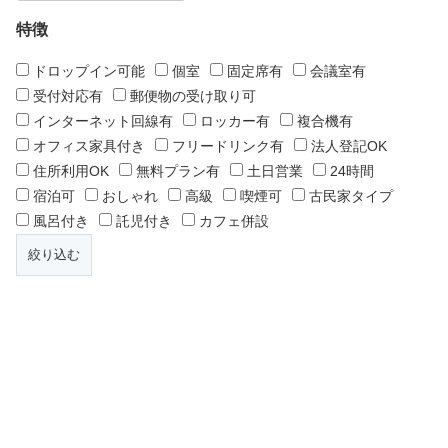
特徴
ドロップイン可能
個室
固定席有
会議室有
受付対応有
郵便物の受け取り可
インターネット回線有
ロッカー有
複合機有
オフィス家具付き
フリードリンク有
法人登記OK
住所利用OK
無料プラン有
土日営業
24時間
宿泊可
おしゃれ
高級
喫煙可
古民家タイプ
風呂付き
託児付き
カフェ併設