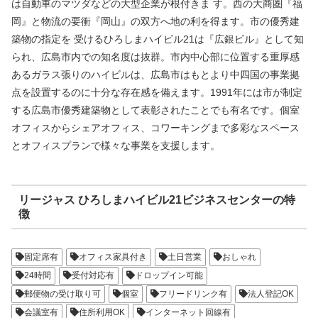
は自動車のマツダなどの大型企業が根付きま す。西の大商圏『福
岡』と物流の要衝『岡山』の双方へ地の利を得ます。市の優秀建
築物の指定を 受けるひろしまハイビル21は『広銀ビル』として知
られ、広島市内での知名度は抜群。市内中心部に位置する重厚感
あるガラス張りのハイビルは、広島市はもとより中四国の事業拠
点を設置するのに十分な存在感を備えます。1991年には市が制定
する広島市優秀建築物として表彰されたことでも有名です。個室
オフィスからシェアオフィス、コワーキングまで多彩なスペース
とオフィスプランで様々な事業を支援します。
リージャス ひろしまハイビル21ビジネスセンターの特
徴
固定席有
オフィス家具付き
土日営業
おしゃれ
24時間
受付対応有
ドロップイン可能
郵便物の受け取り可
個室
フリードリンク有
法人登記OK
会議室有
住所利用OK
インターネット回線有