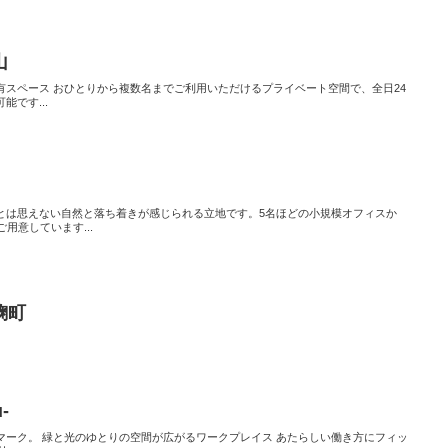
山
有スペース おひとりから複数名までご利用いただけるプライベート空間で、全日24
です...
とは思えない自然と落ち着きが感じられる立地です。5名ほどの小規模オフィスか
用意しています...
麹町
-
マーク。 緑と光のゆとりの空間が広がるワークプレイス あたらしい働き方にフィッ