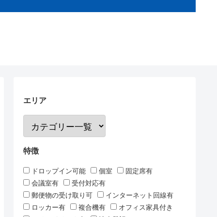
エリア
特徴
ドロップイン可能
個室
固定席有
会議室有
受付対応有
郵便物の受け取り可
インターネット回線有
ロッカー有
複合機有
オフィス家具付き