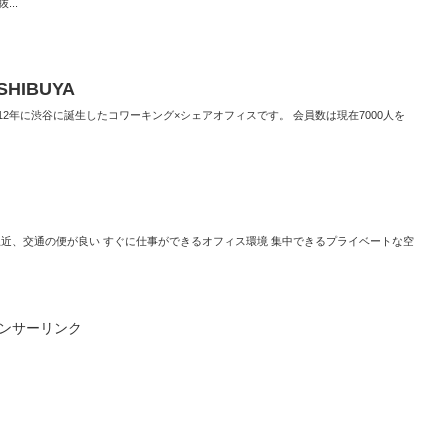
..
 SHIBUYA
BUYA は、2012年に渋谷に誕生したコワーキング×シェアオフィスです。 会員数は現在7000人を
駅近、交通の便が良い すぐに仕事ができるオフィス環境 集中できるプライベートな空
ンサーリンク