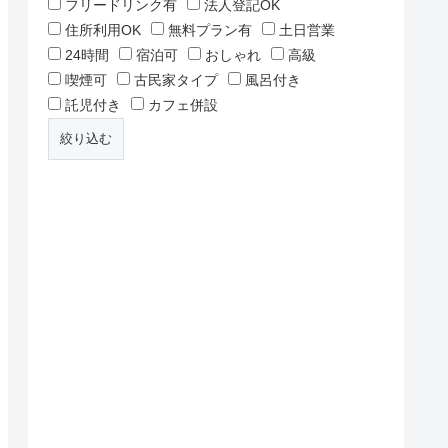
フリードリンク有
法人登記OK
住所利用OK
無料プラン有
土日営業
24時間
宿泊可
おしゃれ
高級
喫煙可
古民家タイプ
風呂付き
託児付き
カフェ併設