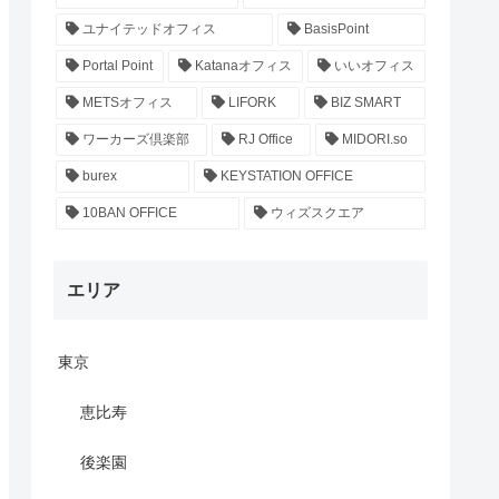
ユナイテッドオフィス
BasisPoint
Portal Point
Katanaオフィス
いいオフィス
METSオフィス
LIFORK
BIZ SMART
ワーカーズ倶楽部
RJ Office
MIDORI.so
burex
KEYSTATION OFFICE
10BAN OFFICE
ウィズスクエア
エリア
東京
恵比寿
後楽園