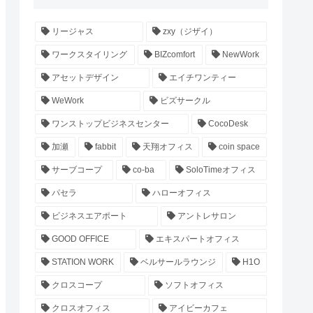
リージャス
zxy（ジザイ）
ワークスタイリング
BIZcomfort
NewWork
アセットデザイン
エイチワンティー
WeWork
ビズサークル
ワンストップビジネスセンター
CocoDesk
加瀬
fabbit
天翔オフィス
coin space
サーブコープ
co-ba
SoloTimeオフィス
パセラ
ハローオフィス
ビジネスエアポート
アントレサロン
GOOD OFFICE
エキスパートオフィス
STATION WORK
ベルサールラウンジ
H1O
クロスコープ
ソフトオフィス
クロスオフィス
アイビーカフェ