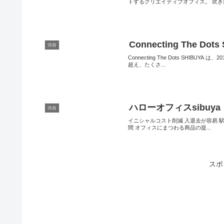
トするクリエイティブオフィス。 吹き抜.
Connecting The Dots
渋谷
Connecting The Dots SHI
超え、たくさ...
ハローオフィスsibuya
渋谷
イニシャルコスト削減 入退去が容易 
間 オフィスにまつわる商品の提...
スポ