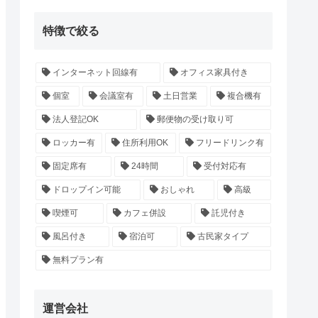
特徴で絞る
インターネット回線有
オフィス家具付き
個室
会議室有
土日営業
複合機有
法人登記OK
郵便物の受け取り可
ロッカー有
住所利用OK
フリードリンク有
固定席有
24時間
受付対応有
ドロップイン可能
おしゃれ
高級
喫煙可
カフェ併設
託児付き
風呂付き
宿泊可
古民家タイプ
無料プラン有
運営会社