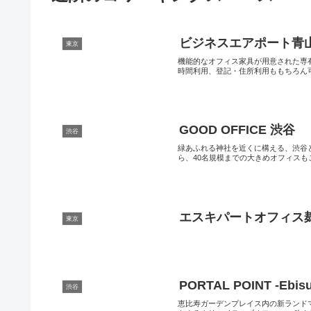
ビジネスエアポート青
東京
機能的なオフィス家具が用意された専
時間利用、登記・住所利用ももちろん可能
GOOD OFFICE 渋谷
渋谷
緑あふれる神社を近くに構える、渋谷
ら、40名規模までの大きめオフィスもご
エスキパートオフィス
東京
PORTAL POINT -Ebisu
渋谷
恵比寿ガーデンプレイス内の新ランド