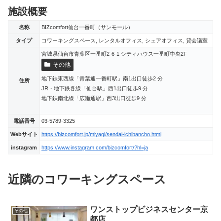
施設概要
名称
BIZcomfort仙台一番町（サンモール）
タイプ
コワーキングスペース, レンタルオフィス, シェアオフィス, 貸会議室
宮城県仙台市青葉区一番町2-6-1 シティハウス一番町中央2F
その他
地下鉄東西線「青葉通一番町駅」南1出口徒歩2 分
住所
JR・地下鉄各線「仙台駅」西1出口徒歩9 分
地下鉄南北線「広瀬通駅」西3出口徒歩9 分
電話番号
03-5789-3325
Webサイト
https://bizcomfort.jp/miyagi/sendai-ichibancho.html
instagram
https://www.instagram.com/bizcomfort/?hl=ja
近隣のコワーキングスペース
ワンストップビジネスセンター京
その他
都店