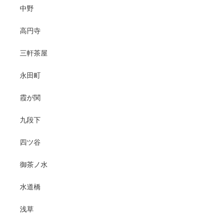
中野
高円寺
三軒茶屋
永田町
霞が関
九段下
四ツ谷
御茶ノ水
水道橋
浅草