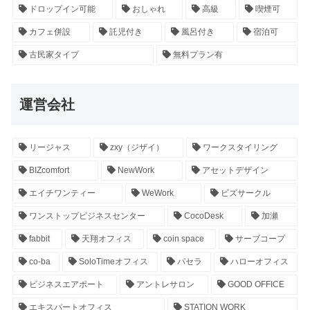
ドロップイン可能
おしゃれ
高級
喫煙可
カフェ併設
託児付き
風呂付き
宿泊可
古民家タイプ
無料プラン有
運営会社
リージャス
zxy（ジザイ）
ワークスタイリング
BIZcomfort
NewWork
アセットデザイン
エイチワンティー
WeWork
ビズサークル
ワンストップビジネスセンター
CocoDesk
加瀬
fabbit
天翔オフィス
coin space
サーブコープ
co-ba
SoloTimeオフィス
パセラ
ハローオフィス
ビジネスエアポート
アントレサロン
GOOD OFFICE
エキスパートオフィス
STATION WORK