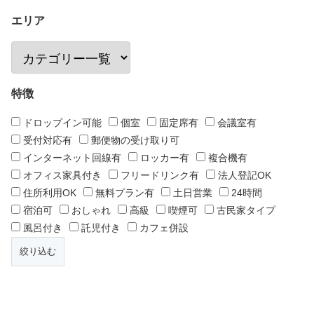
エリア
特徴
ドロップイン可能
個室
固定席有
会議室有
受付対応有
郵便物の受け取り可
インターネット回線有
ロッカー有
複合機有
オフィス家具付き
フリードリンク有
法人登記OK
住所利用OK
無料プラン有
土日営業
24時間
宿泊可
おしゃれ
高級
喫煙可
古民家タイプ
風呂付き
託児付き
カフェ併設