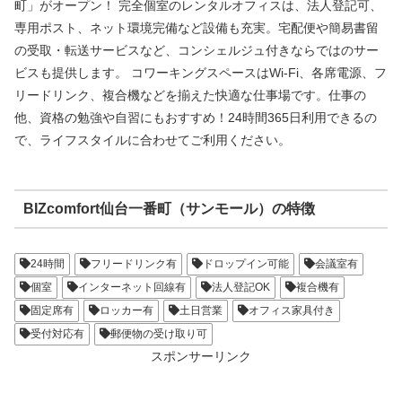
町」がオープン！ 完全個室のレンタルオフィスは、法人登記可、
専用ポスト、ネット環境完備など設備も充実。宅配便や簡易書留
の受取・転送サービスなど、コンシェルジュ付きならではのサー
ビスも提供します。 コワーキングスペースはWi-Fi、各席電源、フ
リードリンク、複合機などを揃えた快適な仕事場です。仕事の
他、資格の勉強や自習にもおすすめ！24時間365日利用できるの
で、ライフスタイルに合わせてご利用ください。
BIZcomfort仙台一番町（サンモール）の特徴
24時間
フリードリンク有
ドロップイン可能
会議室有
個室
インターネット回線有
法人登記OK
複合機有
固定席有
ロッカー有
土日営業
オフィス家具付き
受付対応有
郵便物の受け取り可
スポンサーリンク