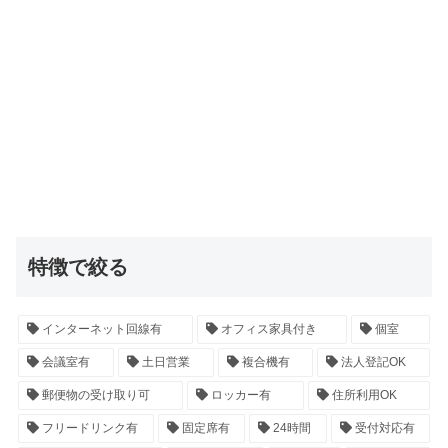
特徴で絞る
インターネット回線有
オフィス家具付き
個室
会議室有
土日営業
複合機有
法人登記OK
郵便物の受け取り可
ロッカー有
住所利用OK
フリードリンク有
固定席有
24時間
受付対応有