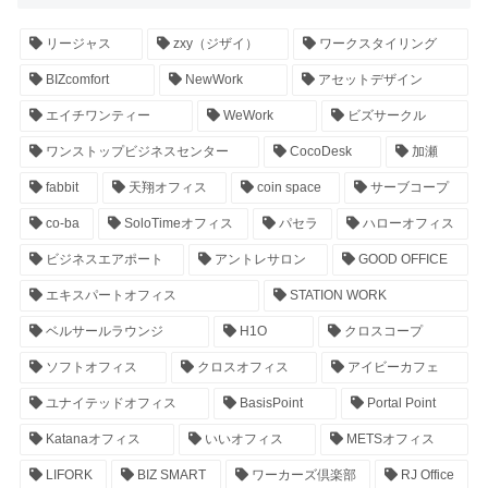
リージャス
zxy（ジザイ）
ワークスタイリング
BIZcomfort
NewWork
アセットデザイン
エイチワンティー
WeWork
ビズサークル
ワンストップビジネスセンター
CocoDesk
加瀬
fabbit
天翔オフィス
coin space
サーブコープ
co-ba
SoloTimeオフィス
パセラ
ハローオフィス
ビジネスエアポート
アントレサロン
GOOD OFFICE
エキスパートオフィス
STATION WORK
ベルサールラウンジ
H1O
クロスコープ
ソフトオフィス
クロスオフィス
アイビーカフェ
ユナイテッドオフィス
BasisPoint
Portal Point
Katanaオフィス
いいオフィス
METSオフィス
LIFORK
BIZ SMART
ワーカーズ倶楽部
RJ Office