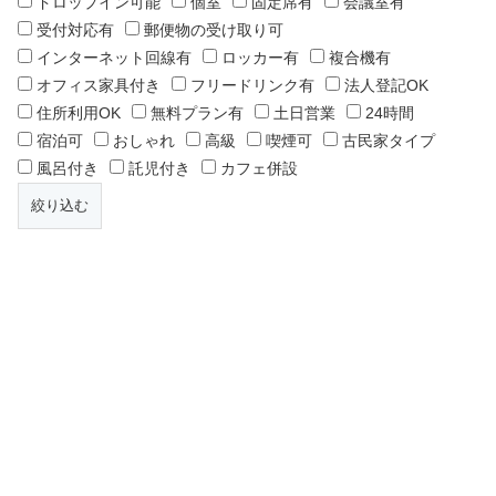
ドロップイン可能
個室
固定席有
会議室有
受付対応有
郵便物の受け取り可
インターネット回線有
ロッカー有
複合機有
オフィス家具付き
フリードリンク有
法人登記OK
住所利用OK
無料プラン有
土日営業
24時間
宿泊可
おしゃれ
高級
喫煙可
古民家タイプ
風呂付き
託児付き
カフェ併設