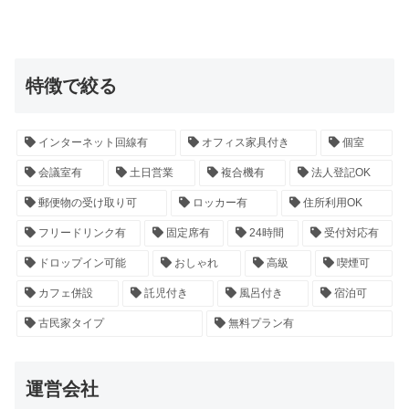
特徴で絞る
インターネット回線有
オフィス家具付き
個室
会議室有
土日営業
複合機有
法人登記OK
郵便物の受け取り可
ロッカー有
住所利用OK
フリードリンク有
固定席有
24時間
受付対応有
ドロップイン可能
おしゃれ
高級
喫煙可
カフェ併設
託児付き
風呂付き
宿泊可
古民家タイプ
無料プラン有
運営会社