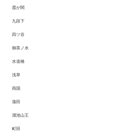
霞が関
九段下
四ツ谷
御茶ノ水
水道橋
浅草
両国
蒲田
溜池山王
町田