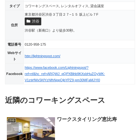
タイプ
コワーキングスペース, レンタルオフィス, 貸会議室
東京都渋谷区渋谷３丁目２７−１５ 坂上ビル７F
渋谷
住所
渋谷駅（新南口）より徒歩30秒。
電話番号
0120-958-175
Webサイ
http://lightningspot.com/
ト
https://www.facebook.com/Lightningspot/?
Facebook
ref=nf&hc_ref=ARQWJ_pQPXBihb9KXsbHuZOyWK-
V1ztirfWx5KfYzNfhNppOjbYPZ9-pm30MFaMJYI0
近隣のコワーキングスペース
ワークスタイリング恵比寿
渋谷