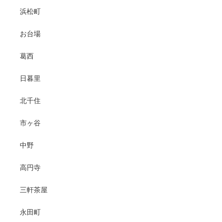
浜松町
お台場
葛西
日暮里
北千住
市ヶ谷
中野
高円寺
三軒茶屋
永田町