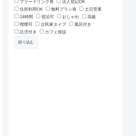
フリードリンク有
法人登記OK
住所利用OK
無料プラン有
土日営業
24時間
宿泊可
おしゃれ
高級
喫煙可
古民家タイプ
風呂付き
託児付き
カフェ併設