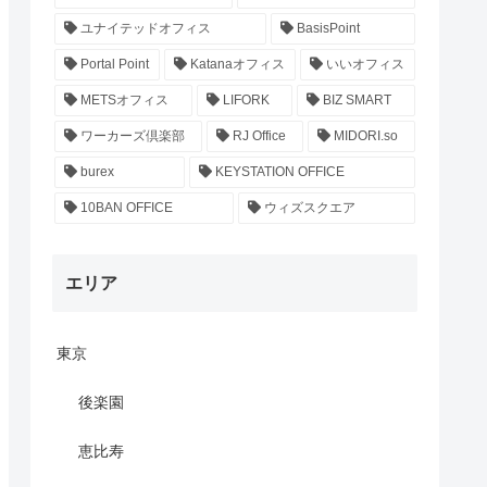
ユナイテッドオフィス
BasisPoint
Portal Point
Katanaオフィス
いいオフィス
METSオフィス
LIFORK
BIZ SMART
ワーカーズ倶楽部
RJ Office
MIDORI.so
burex
KEYSTATION OFFICE
10BAN OFFICE
ウィズスクエア
エリア
東京
後楽園
恵比寿