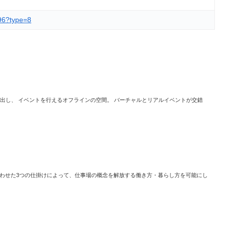
/96?type=8
飛び出し、 イベントを行えるオフラインの空間。 バーチャルとリアルイベントが交錯
ーンに合わせた3つの仕掛けによって、仕事場の概念を解放する働き方・暮らし方を可能にし