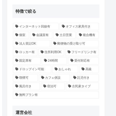
特徴で絞る
インターネット回線有
オフィス家具付き
個室
会議室有
土日営業
複合機有
法人登記OK
郵便物の受け取り可
ロッカー有
住所利用OK
フリードリンク有
固定席有
24時間
受付対応有
ドロップイン可能
おしゃれ
高級
喫煙可
カフェ併設
託児付き
風呂付き
宿泊可
古民家タイプ
無料プラン有
運営会社