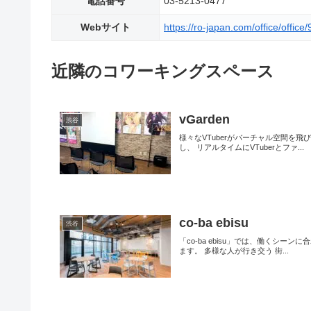
電話番号
03-5213-0477
Webサイト
https://ro-japan.com/office/office
近隣のコワーキングスペース
vGarden
渋谷
様々なVTuberがバーチャル空間を
し、 リアルタイムにVTuberとファ...
co-ba ebisu
渋谷
「co-ba ebisu」では、働くシ
ます。 多様な人が行き交う 街...