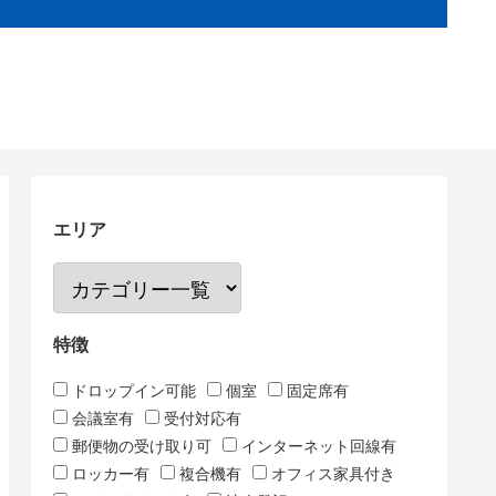
エリア
特徴
ドロップイン可能
個室
固定席有
会議室有
受付対応有
郵便物の受け取り可
インターネット回線有
ロッカー有
複合機有
オフィス家具付き