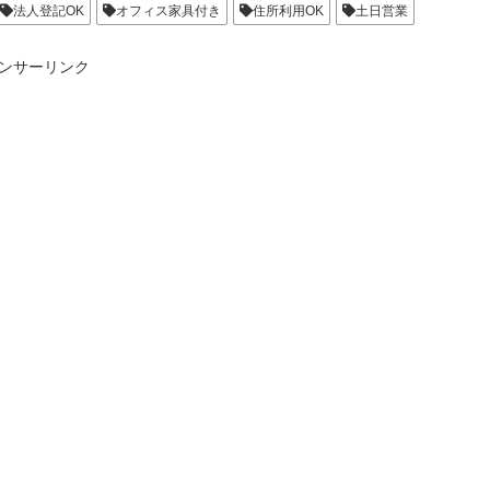
法人登記OK
オフィス家具付き
住所利用OK
土日営業
ンサーリンク