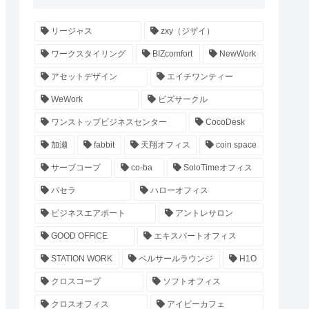
リージャス
zxy（ジザイ）
ワークスタイリング
BIZcomfort
NewWork
アセットデザイン
エイチワンティー
WeWork
ビズサークル
ワンストップビジネスセンター
CocoDesk
加瀬
fabbit
天翔オフィス
coin space
サーブコープ
co-ba
SoloTimeオフィス
パセラ
ハローオフィス
ビジネスエアポート
アントレサロン
GOOD OFFICE
エキスパートオフィス
STATION WORK
ベルサールラウンジ
H1O
クロスコープ
ソフトオフィス
クロスオフィス
アイビーカフェ