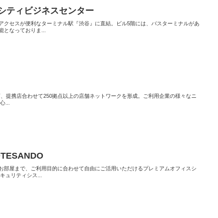
クシティビジネスセンター
アクセスが便利なターミナル駅『渋谷』に直結。ビル5階には、バスターミナルがあ
となっておりま...
営店、提携店合わせて250拠点以上の店舗ネットワークを形成。ご利用企業の様々なニ
...
OTESANDO
お部屋まで、ご利用目的に合わせて自由にご活用いただけるプレミアムオフィスシ
ュリティシス...