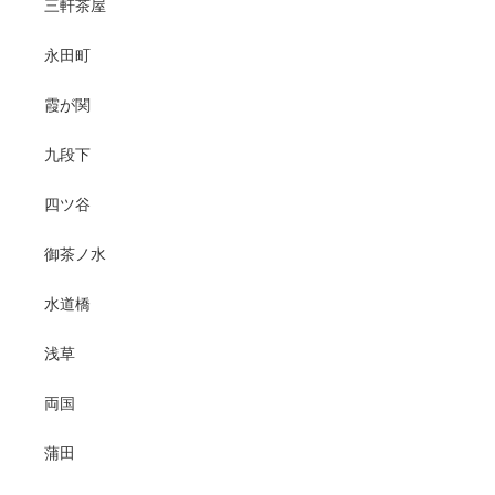
三軒茶屋
永田町
霞が関
九段下
四ツ谷
御茶ノ水
水道橋
浅草
両国
蒲田