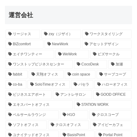
運営会社
リージャス
zxy（ジザイ）
ワークスタイリング
BIZcomfort
NewWork
アセットデザイン
エイチワンティー
WeWork
ビズサークル
ワンストップビジネスセンター
CocoDesk
加瀬
fabbit
天翔オフィス
coin space
サーブコープ
co-ba
SoloTimeオフィス
パセラ
ハローオフィス
ビジネスエアポート
アントレサロン
GOOD OFFICE
エキスパートオフィス
STATION WORK
ベルサールラウンジ
H1O
クロスコープ
ソフトオフィス
クロスオフィス
アイビーカフェ
ユナイテッドオフィス
BasisPoint
Portal Point