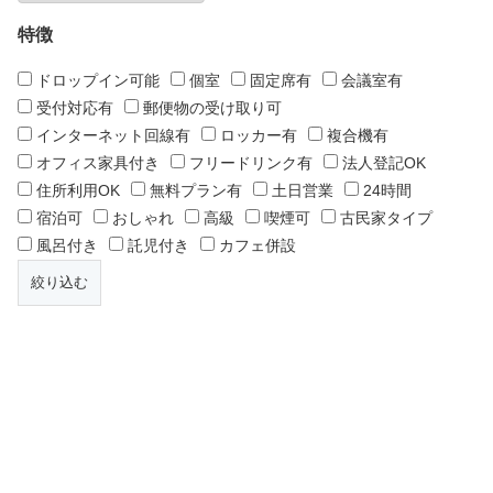
特徴
ドロップイン可能
個室
固定席有
会議室有
受付対応有
郵便物の受け取り可
インターネット回線有
ロッカー有
複合機有
オフィス家具付き
フリードリンク有
法人登記OK
住所利用OK
無料プラン有
土日営業
24時間
宿泊可
おしゃれ
高級
喫煙可
古民家タイプ
風呂付き
託児付き
カフェ併設