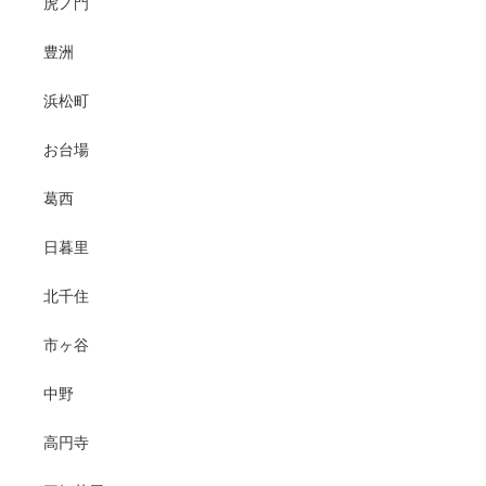
虎ノ門
豊洲
浜松町
お台場
葛西
日暮里
北千住
市ヶ谷
中野
高円寺