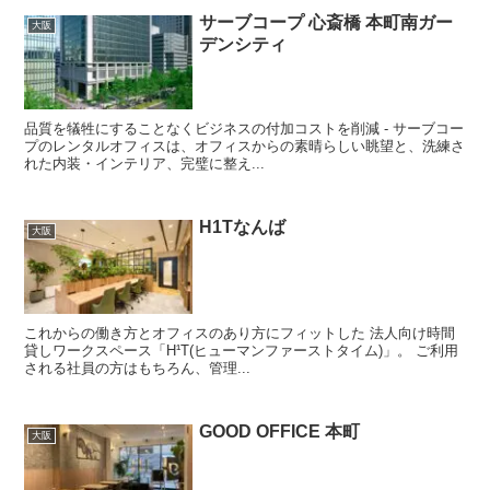
サーブコープ 心斎橋 本町南ガー
大阪
デンシティ
品質を犠牲にすることなくビジネスの付加コストを削減 - サーブコー
プのレンタルオフィスは、オフィスからの素晴らしい眺望と、洗練さ
れた内装・インテリア、完璧に整え...
H1Tなんば
大阪
これからの働き方とオフィスのあり方にフィットした 法人向け時間
貸しワークスペース「H¹T(ヒューマンファーストタイム)」。 ご利用
される社員の方はもちろん、管理...
GOOD OFFICE 本町
大阪