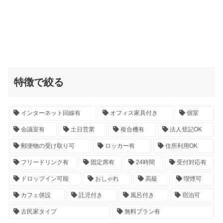
特徴で絞る
インターネット回線有
オフィス家具付き
個室
会議室有
土日営業
複合機有
法人登記OK
郵便物の受け取り可
ロッカー有
住所利用OK
フリードリンク有
固定席有
24時間
受付対応有
ドロップイン可能
おしゃれ
高級
喫煙可
カフェ併設
託児付き
風呂付き
宿泊可
古民家タイプ
無料プラン有