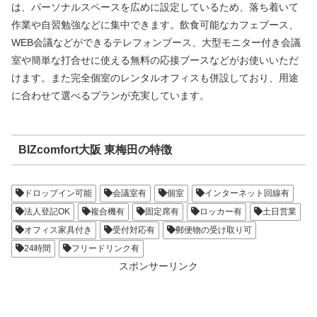
は、パーソナルスペースを広めに設定しているため、落ち着いて
作業や自習勉強などに集中できます。飲食可能なカフェブース、
WEB会議などができるテレフォンブース、大型モニター付き会議
室や簡単な打合せに使える無料の応接ブースなどがお使いいただ
けます。また完全個室のレンタルオフィスも併設しており、用途
に合わせて選べるプランが充実しています。
BIZcomfort大阪 東梅田の特徴
ドロップイン可能
会議室有
個室
インターネット回線有
法人登記OK
複合機有
固定席有
ロッカー有
土日営業
オフィス家具付き
受付対応有
郵便物の受け取り可
24時間
フリードリンク有
スポンサーリンク