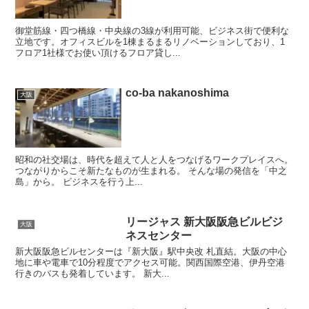
御堂筋線・四つ橋線・中央線の3線が利用可能、ビジネス街で便利な
立地です。オフィスビルを1棟まるまるリノベーションしており、1
フロア1社様でお使い頂けるフロア貸し...
co-ba nakanoshima
大阪
昭和の社交場は、時代を超えて人と人をつなげるワークプレイスへ。
つながりからこそ新たなものが生まれる。 そんな場の発信を「中之
島」から。 ビジネスを行う上...
リージャス 新大阪阪急ビルビジ
大阪
ネスセンター
新大阪阪急ビルセンターは『新大阪』駅中央改 札直結。大阪の中心
地に車や電車で10分程度でアクセス可能。関西国際空港、伊丹空港
行きのバスも発着しています。 新大...