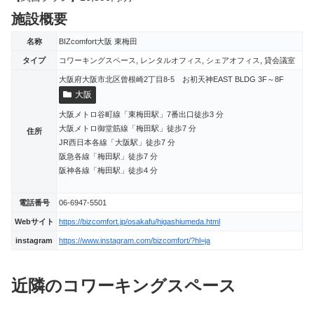
施設概要
名称
BIZcomfort大阪 東梅田
タイプ
コワーキングスペース, レンタルオフィス, シェアオフィス, 貸会議室
大阪府大阪市北区曾根崎2丁目8-5 お初天神EAST BLDG 3F～8F
大阪
大阪メトロ谷町線「東梅田駅」7番出口徒歩3 分
大阪メトロ御堂筋線「梅田駅」徒歩7 分
住所
JR西日本各線「大阪駅」徒歩7 分
阪急各線「梅田駅」徒歩7 分
阪神各線「梅田駅」徒歩4 分
電話番号
06-6947-5501
Webサイト
https://bizcomfort.jp/osakafu/higashiumeda.html
instagram
https://www.instagram.com/bizcomfort/?hl=ja
近隣のコワーキングスペース