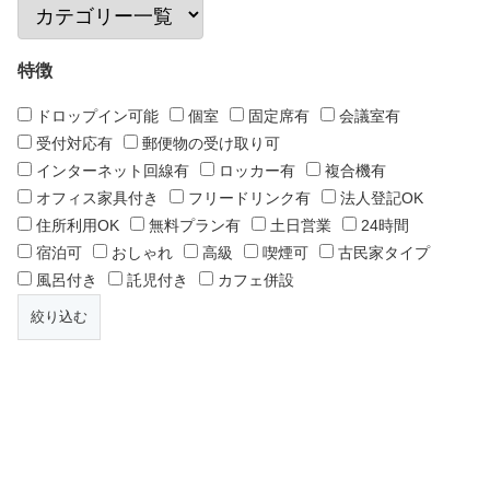
特徴
ドロップイン可能
個室
固定席有
会議室有
受付対応有
郵便物の受け取り可
インターネット回線有
ロッカー有
複合機有
オフィス家具付き
フリードリンク有
法人登記OK
住所利用OK
無料プラン有
土日営業
24時間
宿泊可
おしゃれ
高級
喫煙可
古民家タイプ
風呂付き
託児付き
カフェ併設