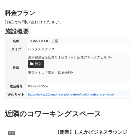
料金プラン
詳細はお問い合わせください。
施設概要
名称
10BAN OFFICE広尾
タイプ
レンタルオフィス
東京都渋谷区広尾５丁目２５−５ 広尾アネックスビル 3F
渋谷
住所
東京メトロ「広尾」駅徒歩5分
電話番号
03-5771-3557
Webサイト
https://www.10banoffice.jp/private-office/privateoffice-hiroo/
近隣のコワーキングスペース
【閉業】しんかビジネスラウンジ
東京