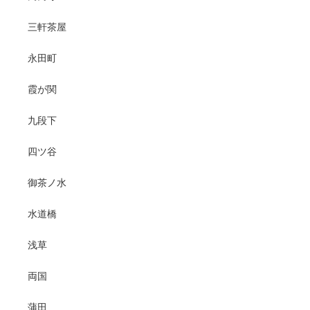
三軒茶屋
永田町
霞が関
九段下
四ツ谷
御茶ノ水
水道橋
浅草
両国
蒲田