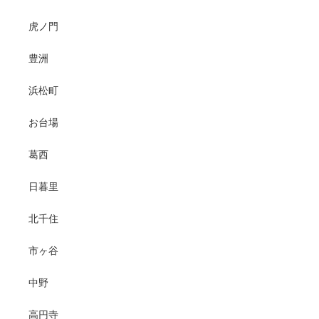
虎ノ門
豊洲
浜松町
お台場
葛西
日暮里
北千住
市ヶ谷
中野
高円寺