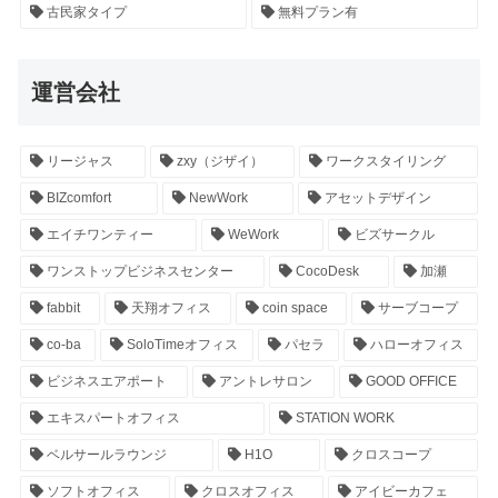
古民家タイプ
無料プラン有
運営会社
リージャス
zxy（ジザイ）
ワークスタイリング
BIZcomfort
NewWork
アセットデザイン
エイチワンティー
WeWork
ビズサークル
ワンストップビジネスセンター
CocoDesk
加瀬
fabbit
天翔オフィス
coin space
サーブコープ
co-ba
SoloTimeオフィス
パセラ
ハローオフィス
ビジネスエアポート
アントレサロン
GOOD OFFICE
エキスパートオフィス
STATION WORK
ベルサールラウンジ
H1O
クロスコープ
ソフトオフィス
クロスオフィス
アイビーカフェ