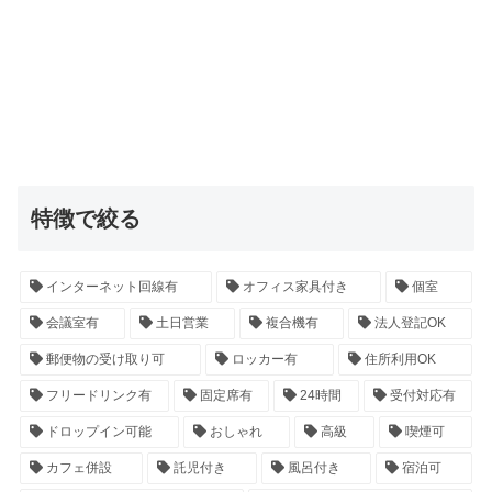
特徴で絞る
インターネット回線有
オフィス家具付き
個室
会議室有
土日営業
複合機有
法人登記OK
郵便物の受け取り可
ロッカー有
住所利用OK
フリードリンク有
固定席有
24時間
受付対応有
ドロップイン可能
おしゃれ
高級
喫煙可
カフェ併設
託児付き
風呂付き
宿泊可