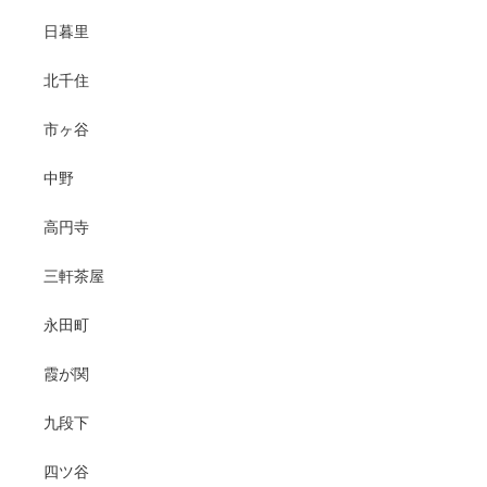
日暮里
北千住
市ヶ谷
中野
高円寺
三軒茶屋
永田町
霞が関
九段下
四ツ谷