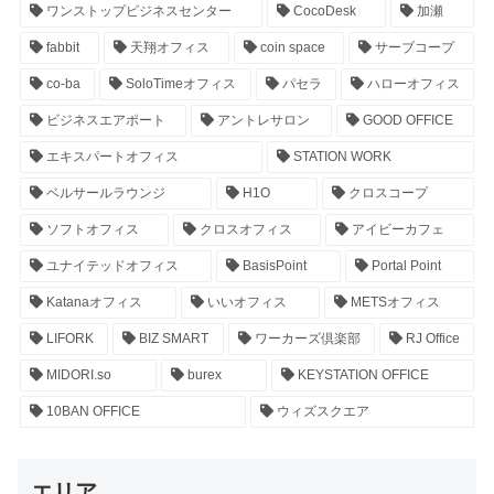
ワンストップビジネスセンター
CocoDesk
加瀬
fabbit
天翔オフィス
coin space
サーブコープ
co-ba
SoloTimeオフィス
パセラ
ハローオフィス
ビジネスエアポート
アントレサロン
GOOD OFFICE
エキスパートオフィス
STATION WORK
ベルサールラウンジ
H1O
クロスコープ
ソフトオフィス
クロスオフィス
アイビーカフェ
ユナイテッドオフィス
BasisPoint
Portal Point
Katanaオフィス
いいオフィス
METSオフィス
LIFORK
BIZ SMART
ワーカーズ倶楽部
RJ Office
MIDORI.so
burex
KEYSTATION OFFICE
10BAN OFFICE
ウィズスクエア
エリア