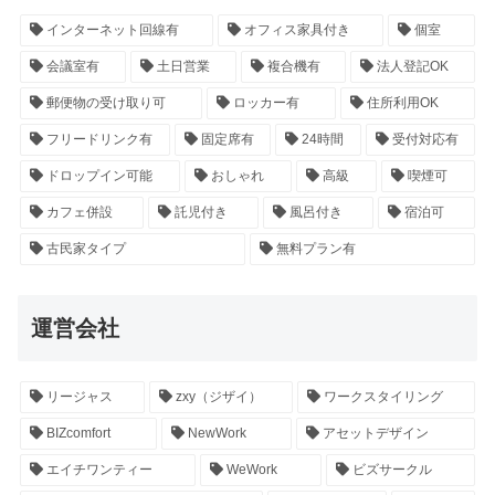
インターネット回線有
オフィス家具付き
個室
会議室有
土日営業
複合機有
法人登記OK
郵便物の受け取り可
ロッカー有
住所利用OK
フリードリンク有
固定席有
24時間
受付対応有
ドロップイン可能
おしゃれ
高級
喫煙可
カフェ併設
託児付き
風呂付き
宿泊可
古民家タイプ
無料プラン有
運営会社
リージャス
zxy（ジザイ）
ワークスタイリング
BIZcomfort
NewWork
アセットデザイン
エイチワンティー
WeWork
ビズサークル