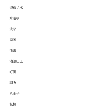
御茶ノ水
水道橋
浅草
両国
蒲田
溜池山王
町田
調布
八王子
板橋