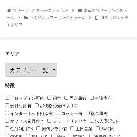
コワーキングスペースナビTOP
東京のコワーキングスペ
ース
下北沢のコワーキングスペース
BUSHITSUシモ
キタザワ
エリア
特徴
ドロップイン可能
個室
固定席有
会議室有
受付対応有
郵便物の受け取り可
インターネット回線有
ロッカー有
複合機有
オフィス家具付き
フリードリンク有
法人登記OK
住所利用OK
無料プラン有
土日営業
24時間
宿泊可
おしゃれ
高級
喫煙可
古民家タイプ