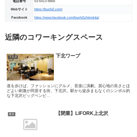
電話番号
03-6413-8868
Webサイト
https://bushi2.com/
Facebook
https://www.facebook.com/bushi2shimokita/
近隣のコワーキングスペース
下北ワープ
下北沢
道を歩けば、ファッションにグルメ、音楽に演劇。居心地の良さとほ
どよい刺激が同居する街、下北沢。駅から徒歩まもなくのシンボル的
な下北沢ビッグベンビ...
【閉業】LIFORK上北沢
東京