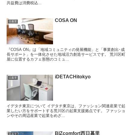
共益費は消費税込...
COSA ON
日暮里
『COSA ON』は「地域コミュニティの発展機能」と「事業創出･成
長サポート」を一体化させた地域活力創造サービスです。 荒川区町
屋に位置するカフェ形態のコミュ...
iDETACHitokyo
日暮里
イデタチ東京について イデタチ東京は、ファッション関連産業で起
業したい方をサポートする荒川区の起業支援拠点です。 ファッショ
ンやその周辺産業で起業をめざ...
BIZcomfort西日暮里
日暮里