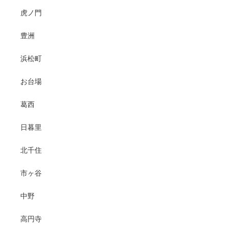
虎ノ門
豊洲
浜松町
お台場
葛西
日暮里
北千住
市ヶ谷
中野
高円寺