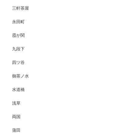
三軒茶屋
永田町
霞が関
九段下
四ツ谷
御茶ノ水
水道橋
浅草
両国
蒲田