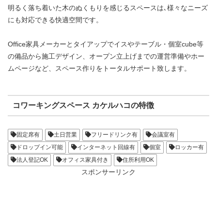
明るく落ち着いた木のぬくもりを感じるスペースは､様々なニーズ
にも対応できる快適空間です。
Office家具メーカーとタイアップでイスやテーブル・個室cube等
の備品から施工デザイン、オープン立上げまでの運営準備やホー
ムページなど、スペース作りをトータルサポート致します。
コワーキングスペース カケルハコの特徴
固定席有
土日営業
フリードリンク有
会議室有
ドロップイン可能
インターネット回線有
個室
ロッカー有
法人登記OK
オフィス家具付き
住所利用OK
スポンサーリンク