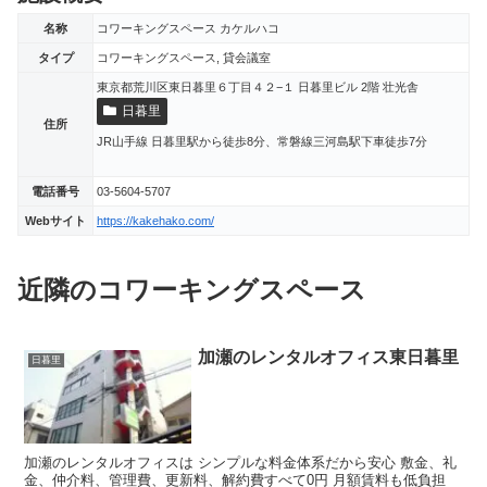
名称
コワーキングスペース カケルハコ
タイプ
コワーキングスペース, 貸会議室
東京都荒川区東日暮里６丁目４２−１ 日暮里ビル 2階 壮光舎
日暮里
住所
JR山手線 日暮里駅から徒歩8分、常磐線三河島駅下車徒歩7分
電話番号
03-5604-5707
Webサイト
https://kakehako.com/
近隣のコワーキングスペース
加瀬のレンタルオフィス東日暮里
日暮里
加瀬のレンタルオフィスは シンプルな料金体系だから安心 敷金、礼
金、仲介料、管理費、更新料、解約費すべて0円 月額賃料も低負担