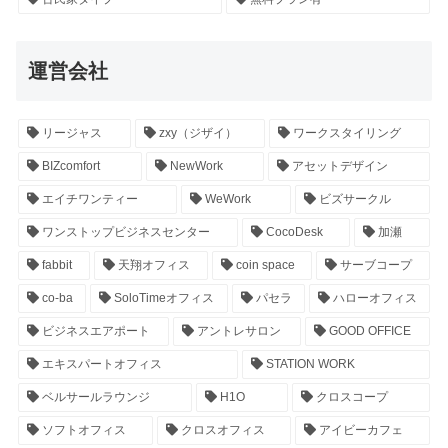
運営会社
リージャス
zxy（ジザイ）
ワークスタイリング
BIZcomfort
NewWork
アセットデザイン
エイチワンティー
WeWork
ビズサークル
ワンストップビジネスセンター
CocoDesk
加瀬
fabbit
天翔オフィス
coin space
サーブコープ
co-ba
SoloTimeオフィス
パセラ
ハローオフィス
ビジネスエアポート
アントレサロン
GOOD OFFICE
エキスパートオフィス
STATION WORK
ベルサールラウンジ
H1O
クロスコープ
ソフトオフィス
クロスオフィス
アイビーカフェ