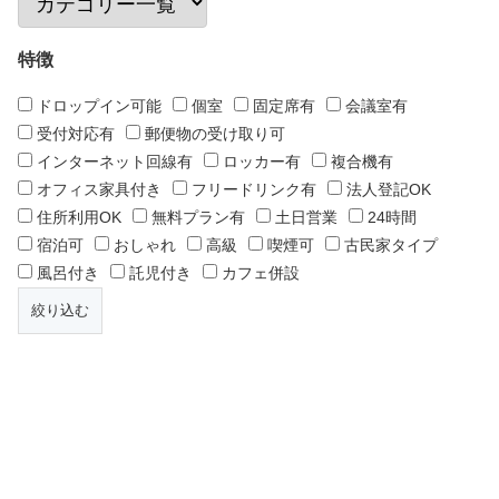
特徴
ドロップイン可能
個室
固定席有
会議室有
受付対応有
郵便物の受け取り可
インターネット回線有
ロッカー有
複合機有
オフィス家具付き
フリードリンク有
法人登記OK
住所利用OK
無料プラン有
土日営業
24時間
宿泊可
おしゃれ
高級
喫煙可
古民家タイプ
風呂付き
託児付き
カフェ併設