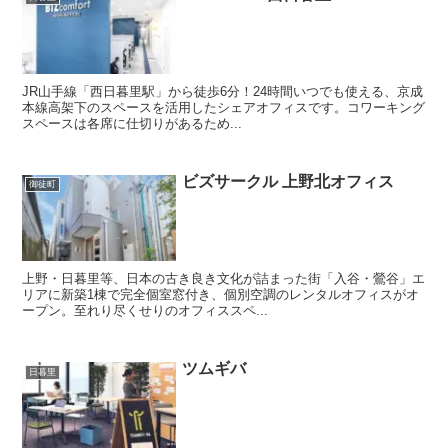
JR山手線「西日暮里駅」から徒歩6分！24時間いつでも使える、京成
本線高架下のスペースを活用したシェアオフィスです。コワーキング
スペースは各席に仕切りがあるため...
ビズサークル 上野北オフィス
御徒町
上野・日暮里等、日本の古き良き文化が詰まった街「入谷・鶯谷」エ
リアに新築1棟で完全個室窓付き、個別空調のレンタルオフィスがオ
ープン。至れり尽くせりのオフィススペ...
ツムギバ
日暮里