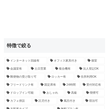
特徴で絞る
インターネット回線有
オフィス家具付き
個室
会議室有
土日営業
複合機有
法人登記OK
郵便物の受け取り可
ロッカー有
住所利用OK
フリードリンク有
固定席有
24時間
受付対応有
ドロップイン可能
おしゃれ
高級
喫煙可
カフェ併設
託児付き
風呂付き
宿泊可
古民家タイプ
無料プラン有