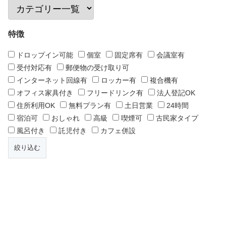
特徴
ドロップイン可能
個室
固定席有
会議室有
受付対応有
郵便物の受け取り可
インターネット回線有
ロッカー有
複合機有
オフィス家具付き
フリードリンク有
法人登記OK
住所利用OK
無料プラン有
土日営業
24時間
宿泊可
おしゃれ
高級
喫煙可
古民家タイプ
風呂付き
託児付き
カフェ併設