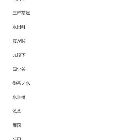
三軒茶屋
永田町
霞が関
九段下
四ツ谷
御茶ノ水
水道橋
浅草
両国
蒲田