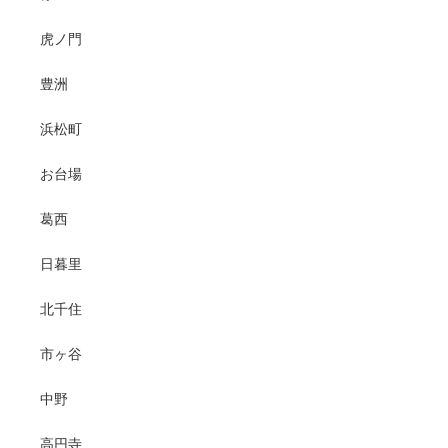
虎ノ門
豊洲
浜松町
お台場
葛西
日暮里
北千住
市ヶ谷
中野
高円寺