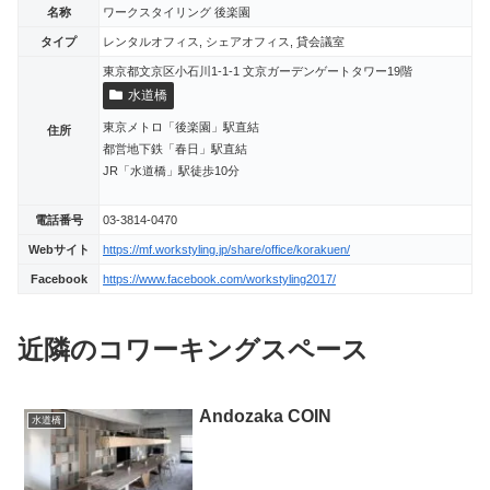
名称
ワークスタイリング 後楽園
タイプ
レンタルオフィス, シェアオフィス, 貸会議室
東京都文京区小石川1-1-1 文京ガーデンゲートタワー19階
水道橋
東京メトロ「後楽園」駅直結
住所
都営地下鉄「春日」駅直結
JR「水道橋」駅徒歩10分
電話番号
03-3814-0470
Webサイト
https://mf.workstyling.jp/share/office/korakuen/
Facebook
https://www.facebook.com/workstyling2017/
近隣のコワーキングスペース
Andozaka COIN
水道橋