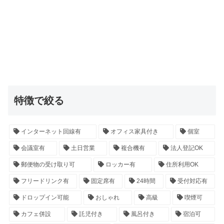
特徴で絞る
インターネット回線有
オフィス家具付き
個室
会議室有
土日営業
複合機有
法人登記OK
郵便物の受け取り可
ロッカー有
住所利用OK
フリードリンク有
固定席有
24時間
受付対応有
ドロップイン可能
おしゃれ
高級
喫煙可
カフェ併設
託児付き
風呂付き
宿泊可