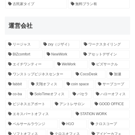
古民家タイプ
無料プラン有
運営会社
リージャス
zxy（ジザイ）
ワークスタイリング
BIZcomfort
NewWork
アセットデザイン
エイチワンティー
WeWork
ビズサークル
ワンストップビジネスセンター
CocoDesk
加瀬
fabbit
天翔オフィス
coin space
サーブコープ
co-ba
SoloTimeオフィス
パセラ
ハローオフィス
ビジネスエアポート
アントレサロン
GOOD OFFICE
エキスパートオフィス
STATION WORK
ベルサールラウンジ
H1O
クロスコープ
ソフトオフィス
クロスオフィス
アイビーカフェ