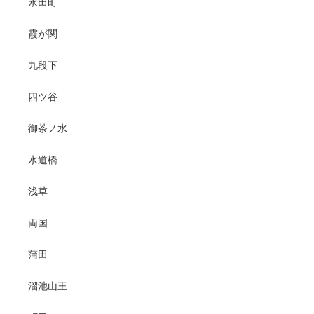
永田町
霞が関
九段下
四ツ谷
御茶ノ水
水道橋
浅草
両国
蒲田
溜池山王