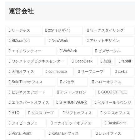
運営会社
リージャス
zxy（ジザイ）
ワークスタイリング
BIZcomfort
NewWork
アセットデザイン
エイチワンティー
WeWork
ビズサークル
ワンストップビジネスセンター
CocoDesk
加瀬
fabbit
天翔オフィス
coin space
サーブコープ
co-ba
SoloTimeオフィス
パセラ
ハローオフィス
ビジネスエアポート
アントレサロン
GOOD OFFICE
エキスパートオフィス
STATION WORK
ベルサールラウンジ
H1O
クロスコープ
ソフトオフィス
クロスオフィス
アイビーカフェ
ユナイテッドオフィス
BasisPoint
Portal Point
Katanaオフィス
いいオフィス