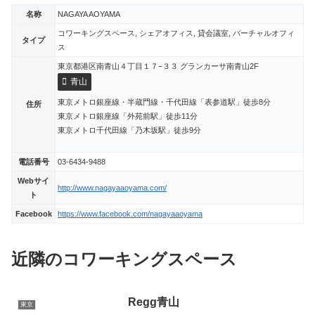
名称
NAGAYA AOYAMA
コワーキングスペース, シェアオフィス, 貸会議室, バーチャルオフィ
タイプ
ス
東京都港区南青山４丁目１７−３３ グランカーサ南青山2F
青山
東京メトロ銀座線・半蔵門線・千代田線「表参道駅」徒歩8分
住所
東京メトロ銀座線「外苑前駅」徒歩11分
東京メトロ千代田線「乃木坂駅」徒歩9分
電話番号
03-6434-9488
Webサイ
http://www.nagayaaoyama.com/
ト
Facebook
https://www.facebook.com/nagayaaoyama
近隣のコワーキングスペース
Regg青山
東京