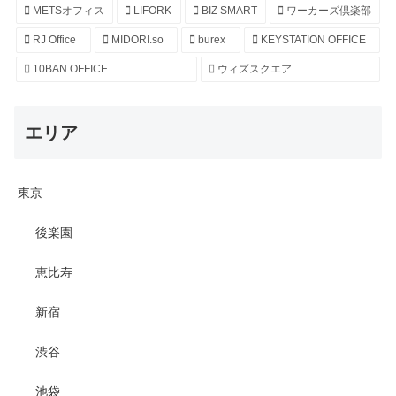
METSオフィス
LIFORK
BIZ SMART
ワーカーズ倶楽部
RJ Office
MIDORI.so
burex
KEYSTATION OFFICE
10BAN OFFICE
ウィズスクエア
エリア
東京
後楽園
恵比寿
新宿
渋谷
池袋