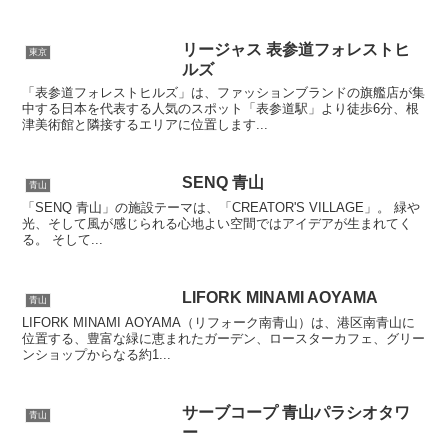
リージャス 表参道フォレストヒ
東京
ルズ
「表参道フォレストヒルズ」は、ファッションブランドの旗艦店が集
中する日本を代表する人気のスポット「表参道駅」より徒歩6分、根
津美術館と隣接するエリアに位置します...
SENQ 青山
青山
「SENQ 青山」の施設テーマは、「CREATOR'S VILLAGE」。 緑や
光、そして風が感じられる心地よい空間ではアイデアが生まれてく
る。 そして...
LIFORK MINAMI AOYAMA
青山
LIFORK MINAMI AOYAMA（リフォーク南青山）は、港区南青山に
位置する、豊富な緑に恵まれたガーデン、ロースターカフェ、グリー
ンショップからなる約1...
サーブコープ 青山パラシオタワ
青山
ー