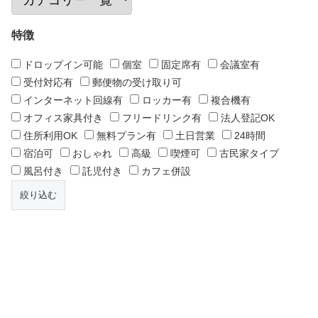
特徴
ドロップイン可能
個室
固定席有
会議室有
受付対応有
郵便物の受け取り可
インターネット回線有
ロッカー有
複合機有
オフィス家具付き
フリードリンク有
法人登記OK
住所利用OK
無料プラン有
土日営業
24時間
宿泊可
おしゃれ
高級
喫煙可
古民家タイプ
風呂付き
託児付き
カフェ併設