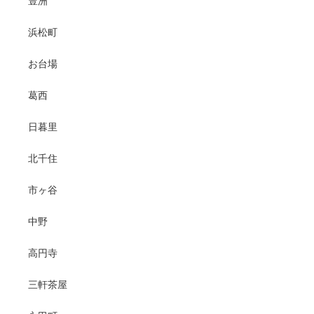
豊洲
浜松町
お台場
葛西
日暮里
北千住
市ヶ谷
中野
高円寺
三軒茶屋