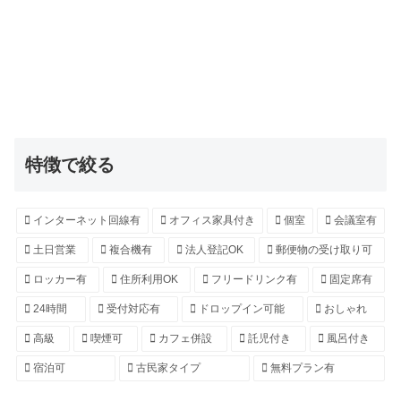
特徴で絞る
インターネット回線有
オフィス家具付き
個室
会議室有
土日営業
複合機有
法人登記OK
郵便物の受け取り可
ロッカー有
住所利用OK
フリードリンク有
固定席有
24時間
受付対応有
ドロップイン可能
おしゃれ
高級
喫煙可
カフェ併設
託児付き
風呂付き
宿泊可
古民家タイプ
無料プラン有