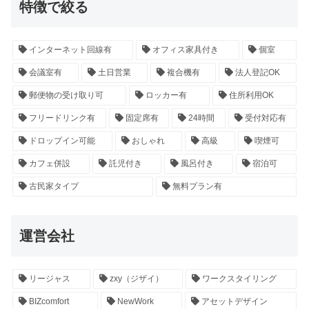
特徴で絞る
インターネット回線有
オフィス家具付き
個室
会議室有
土日営業
複合機有
法人登記OK
郵便物の受け取り可
ロッカー有
住所利用OK
フリードリンク有
固定席有
24時間
受付対応有
ドロップイン可能
おしゃれ
高級
喫煙可
カフェ併設
託児付き
風呂付き
宿泊可
古民家タイプ
無料プラン有
運営会社
リージャス
zxy（ジザイ）
ワークスタイリング
BIZcomfort
NewWork
アセットデザイン