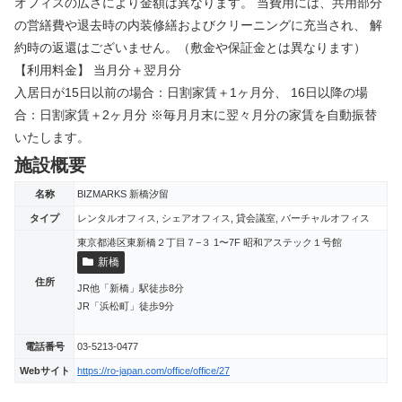
オフィスの広さにより金額は異なります。 当費用には、共用部分
の営繕費や退去時の内装修繕およびクリーニングに充当され、 解
約時の返還はございません。（敷金や保証金とは異なります）
【利用料金】 当月分＋翌月分
入居日が15日以前の場合：日割家賃＋1ヶ月分、 16日以降の場
合：日割家賃＋2ヶ月分 ※毎月月末に翌々月分の家賃を自動振替
いたします。
施設概要
名称
BIZMARKS 新橋汐留
タイプ
レンタルオフィス, シェアオフィス, 貸会議室, バーチャルオフィス
東京都港区東新橋２丁目７−３ 1〜7F 昭和アステック１号館
新橋
住所
JR他「新橋」駅徒歩8分
JR「浜松町」徒歩9分
電話番号
03-5213-0477
Webサイト
https://ro-japan.com/office/office/27