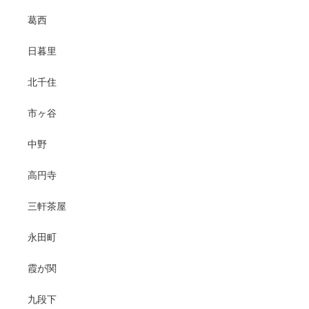
葛西
日暮里
北千住
市ヶ谷
中野
高円寺
三軒茶屋
永田町
霞が関
九段下