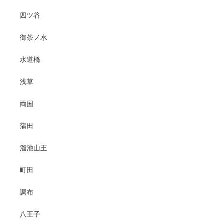
四ツ谷
御茶ノ水
水道橋
浅草
両国
蒲田
溜池山王
町田
調布
八王子