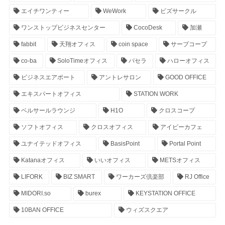
エイチワンティー
WeWork
ビズサークル
ワンストップビジネスセンター
CocoDesk
加瀬
fabbit
天翔オフィス
coin space
サーブコープ
co-ba
SoloTimeオフィス
パセラ
ハローオフィス
ビジネスエアポート
アントレサロン
GOOD OFFICE
エキスパートオフィス
STATION WORK
ベルサールラウンジ
H1O
クロスコープ
ソフトオフィス
クロスオフィス
アイビーカフェ
ユナイテッドオフィス
BasisPoint
Portal Point
Katanaオフィス
いいオフィス
METSオフィス
LIFORK
BIZ SMART
ワーカーズ倶楽部
RJ Office
MIDORI.so
burex
KEYSTATION OFFICE
10BAN OFFICE
ウィズスクエア