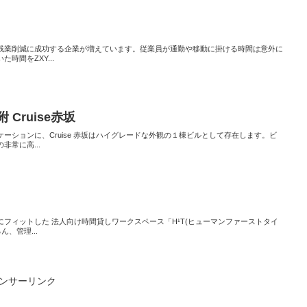
残業削減に成功する企業が増えています。従業員が通勤や移動に掛ける時間は意外に
時間をZXY...
Cruise赤坂
ーションに、Cruise 赤坂はハイグレードな外観の１棟ビルとして存在します。ビ
常に高...
フィットした 法人向け時間貸しワークスペース「H¹T(ヒューマンファーストタイ
、管理...
ンサーリンク