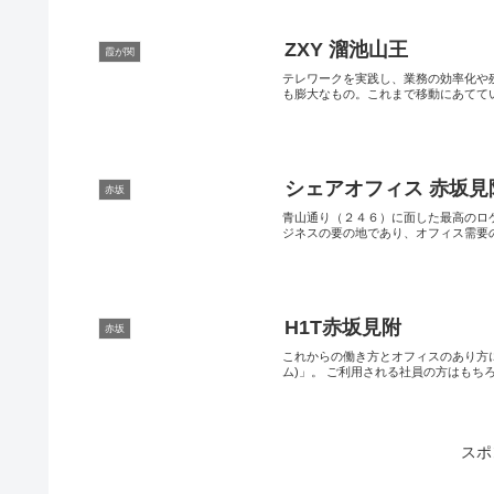
ZXY 溜池山王
霞が関
テレワークを実践し、業務の効率化や
も膨大なもの。これまで移動にあてていた
シェアオフィス 赤坂見附 
赤坂
青山通り（２４６）に面した最高のロケ
ジネスの要の地であり、オフィス需要の非
H1T赤坂見附
赤坂
これからの働き方とオフィスのあり方に
ム)」。 ご利用される社員の方はもちろん
スポ