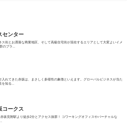
スセンター
ネス街とお洒落な商業地区、そして高級住宅街が混在するエリアとして大変よいイメ
のブラ...
け入れてきた赤坂は、まさしく多様性の象徴といえます。グローバルビジネスが当た
知る...
坂コークス
 赤坂見附駅より徒歩2分とアクセス抜群！ コワーキングオフィスやバーチャルな
.