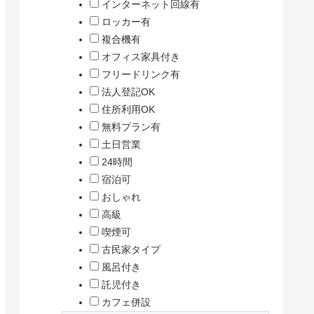
インターネット回線有
ロッカー有
複合機有
オフィス家具付き
フリードリンク有
法人登記OK
住所利用OK
無料プラン有
土日営業
24時間
宿泊可
おしゃれ
高級
喫煙可
古民家タイプ
風呂付き
託児付き
カフェ併設