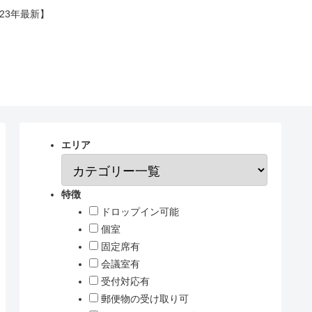
23年最新】
エリア
特徴
ドロップイン可能
個室
固定席有
会議室有
受付対応有
郵便物の受け取り可