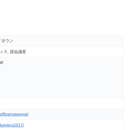
ドタウン
ィス, 貸会議室
8F
/office/roppongi/
kstyling2017/