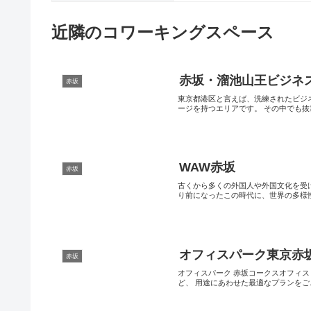
近隣のコワーキングスペース
赤坂・溜池山王ビジネ
赤坂
東京都港区と言えば、洗練されたビジ
ージを持つエリアです。 その中でも抜群
WAW赤坂
赤坂
古くから多くの外国人や外国文化を受
り前になったこの時代に、世界の多様性を
オフィスパーク東京赤
赤坂
オフィスパーク 赤坂コークスオフィス
ど、 用途にあわせた最適なプランをご..