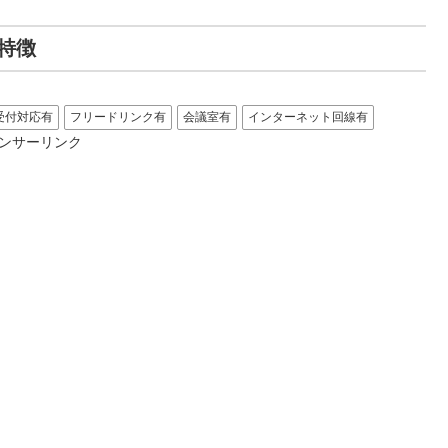
特徴
受付対応有
フリードリンク有
会議室有
インターネット回線有
ンサーリンク