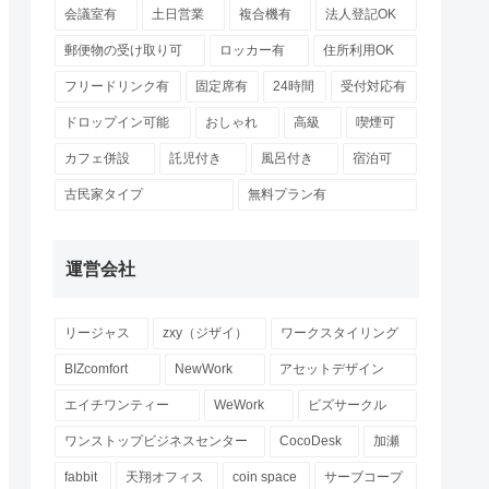
会議室有
土日営業
複合機有
法人登記OK
郵便物の受け取り可
ロッカー有
住所利用OK
フリードリンク有
固定席有
24時間
受付対応有
ドロップイン可能
おしゃれ
高級
喫煙可
カフェ併設
託児付き
風呂付き
宿泊可
古民家タイプ
無料プラン有
運営会社
リージャス
zxy（ジザイ）
ワークスタイリング
BIZcomfort
NewWork
アセットデザイン
エイチワンティー
WeWork
ビズサークル
ワンストップビジネスセンター
CocoDesk
加瀬
fabbit
天翔オフィス
coin space
サーブコープ