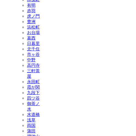
有明
赤羽
虎ノ門
豊洲
浜松町
お台場
葛西
日暮里
北千住
市ヶ谷
中野
高円寺
三軒茶
屋
永田町
霞が関
九段下
四ツ谷
御茶ノ
水
水道橋
浅草
両国
蒲田