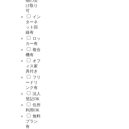
物の受
け取り
可
イン
ターネ
ット回
線有
ロッ
カー有
複合
機有
オフ
ィス家
具付き
フリ
ードリ
ンク有
法人
登記OK
住所
利用OK
無料
プラン
有