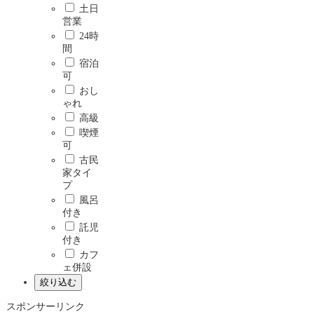
土日
営業
24時
間
宿泊
可
おし
ゃれ
高級
喫煙
可
古民
家タイ
プ
風呂
付き
託児
付き
カフ
ェ併設
スポンサーリンク