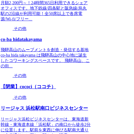
月額2,200円～！24時間365日利用できるシェア
オフィスです。地下鉄線/四条駅と阪急線/烏丸
駅の2沿線が利用可能！全50席以上で各席電
源/Wi-fi/フリー...
その他
co-ba hidatakayama
飛騨高山のムーブメントを創造・発信する基地
co-ba hida takayama は飛騨高山の中心地に誕生
したコワーキングスペースです。 飛騨高山、こ
の街...
その他
【閉業】cococi（ココチ）
その他
リージャス 浜松駅南口ビジネスセンター
リージャス浜松ビジネスセンターは、東海道新
幹線・東海道本線「浜松駅」の南口から徒歩2分
に位置します。駅前を東西に伸びる駅南大通り