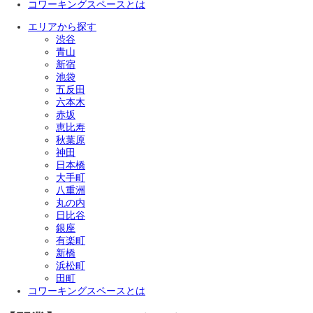
コワーキングスペースとは
エリアから探す
渋谷
青山
新宿
池袋
五反田
六本木
赤坂
恵比寿
秋葉原
神田
日本橋
大手町
八重洲
丸の内
日比谷
銀座
有楽町
新橋
浜松町
田町
コワーキングスペースとは