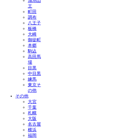
溜池山
王
町田
調布
八王子
板橋
大崎
御徒町
本郷
駒込
高田馬
場
目黒
中目黒
練馬
東京そ
の他
その他
大宮
千葉
札幌
大阪
名古屋
横浜
福岡