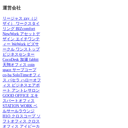
運営会社
リージャス
zxy（ジ
ザイ）
ワークスタイ
リング
BIZcomfort
NewWork
アセットデ
ザイン
エイチワンテ
ィー
WeWork
ビズサ
ークル
ワンストップ
ビジネスセンター
CocoDesk
加瀬
fabbit
天翔オフィス
coin
space
サーブコープ
co-ba
SoloTimeオフィ
ス
パセラ
ハローオフ
ィス
ビジネスエアポ
ート
アントレサロン
GOOD OFFICE
エキ
スパートオフィス
STATION WORK
ベ
ルサールラウンジ
H1O
クロスコープ
ソ
フトオフィス
クロス
オフィス
アイビーカ