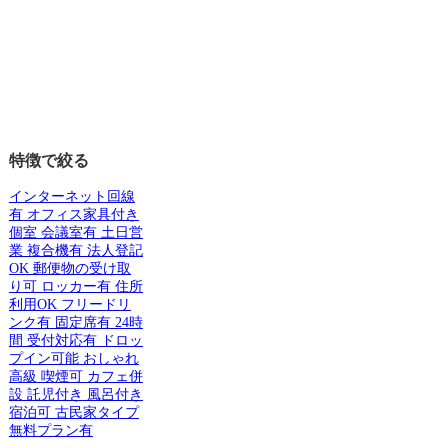
特徴で絞る
インターネット回線
有
オフィス家具付き
個室
会議室有
土日営
業
複合機有
法人登記
OK
郵便物の受け取
り可
ロッカー有
住所
利用OK
フリードリ
ンク有
固定席有
24時
間
受付対応有
ドロッ
プイン可能
おしゃれ
高級
喫煙可
カフェ併
設
託児付き
風呂付き
宿泊可
古民家タイプ
無料プラン有