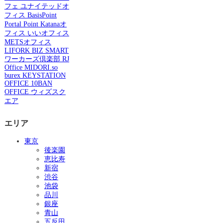
フェ
ユナイテッドオ
フィス
BasisPoint
Portal Point
Katanaオ
フィス
いいオフィス
METSオフィス
LIFORK
BIZ SMART
ワーカーズ倶楽部
RJ
Office
MIDORI.so
burex
KEYSTATION
OFFICE
10BAN
OFFICE
ウィズスク
エア
エリア
東京
後楽園
恵比寿
新宿
渋谷
池袋
品川
銀座
青山
五反田