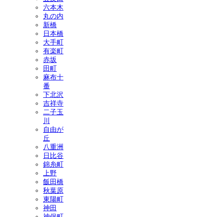
六本木
丸の内
新橋
日本橋
大手町
有楽町
赤坂
田町
麻布十
番
下北沢
吉祥寺
二子玉
川
自由が
丘
八重洲
日比谷
錦糸町
上野
飯田橋
秋葉原
東陽町
神田
神保町