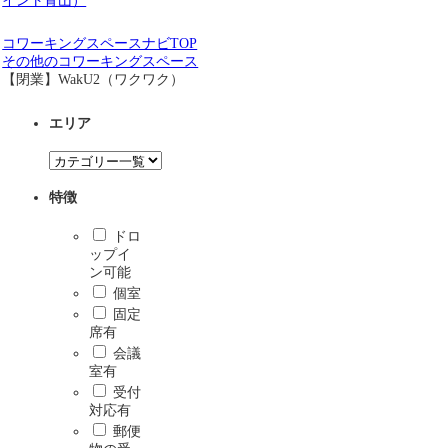
イント青山）
コワーキングスペースナビTOP
その他のコワーキングスペース
【閉業】WakU2（ワクワク）
エリア
特徴
ドロ
ップイ
ン可能
個室
固定
席有
会議
室有
受付
対応有
郵便