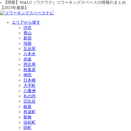
» 【閉業】WakU2（ワクワク）コワーキングスペースの情報のまとめ
【2023年最新】
エリアから探す
渋谷
青山
新宿
池袋
五反田
六本木
赤坂
恵比寿
秋葉原
神田
日本橋
大手町
八重洲
丸の内
日比谷
銀座
有楽町
新橋
浜松町
田町