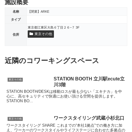
施設概要
名称
【閉業】ARKE
タイプ
東京都江東区大島６丁目２６−７ 3F
東京その他
住所
近隣のコワーキングスペース
STATION BOOTH 立川駅ecute立
東京その他
川3階
STATION BOOTH/DESKは移動ロスが最も少ない「エキナカ」を中
心に、高セキュリティで快適にお使い頂ける空間を提供します。
STATION BO...
ワークスタイリング武蔵小杉北口
東京その他
ワークスタイリング SHARE これまでの“本社1拠点”での働き方に加
え、ワーカーのワークスタイルやライフステージに合わせた多拠点の