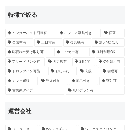
特徴で絞る
インターネット回線有
オフィス家具付き
個室
会議室有
土日営業
複合機有
法人登記OK
郵便物の受け取り可
ロッカー有
住所利用OK
フリードリンク有
固定席有
24時間
受付対応有
ドロップイン可能
おしゃれ
高級
喫煙可
カフェ併設
託児付き
風呂付き
宿泊可
古民家タイプ
無料プラン有
運営会社
リージャス
zxy（ジザイ）
ワークスタイリング