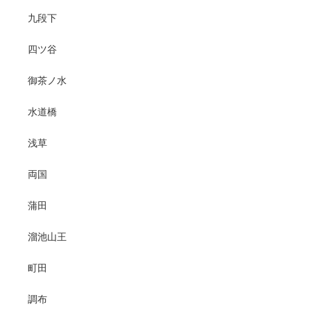
九段下
四ツ谷
御茶ノ水
水道橋
浅草
両国
蒲田
溜池山王
町田
調布