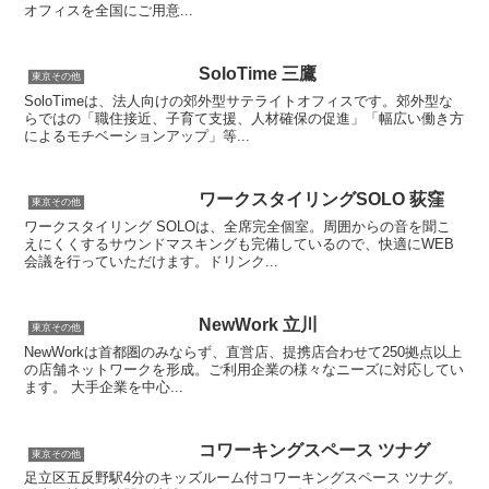
オフィスを全国にご用意...
SoloTime 三鷹
東京その他
SoloTimeは、法人向けの郊外型サテライトオフィスです。郊外型な
らではの「職住接近、子育て支援、人材確保の促進」「幅広い働き方
によるモチベーションアップ」等...
ワークスタイリングSOLO 荻窪
東京その他
ワークスタイリング SOLOは、全席完全個室。周囲からの音を聞こ
えにくくするサウンドマスキングも完備しているので、快適にWEB
会議を行っていただけます。ドリンク...
NewWork 立川
東京その他
NewWorkは首都圏のみならず、直営店、提携店合わせて250拠点以上
の店舗ネットワークを形成。ご利用企業の様々なニーズに対応してい
ます。 大手企業を中心...
コワーキングスペース ツナグ
東京その他
足立区五反野駅4分のキッズルーム付コワーキングスペース ツナグ。