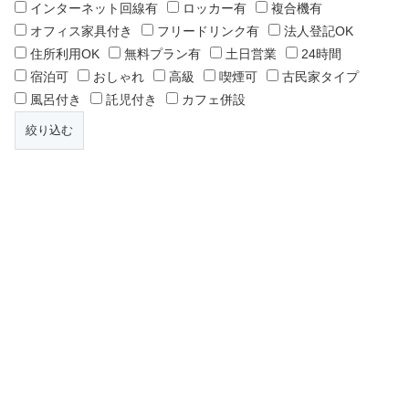
インターネット回線有
ロッカー有
複合機有
オフィス家具付き
フリードリンク有
法人登記OK
住所利用OK
無料プラン有
土日営業
24時間
宿泊可
おしゃれ
高級
喫煙可
古民家タイプ
風呂付き
託児付き
カフェ併設