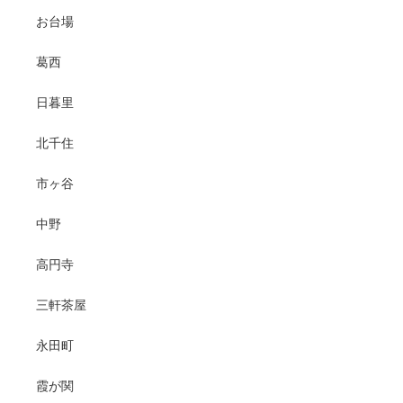
お台場
葛西
日暮里
北千住
市ヶ谷
中野
高円寺
三軒茶屋
永田町
霞が関