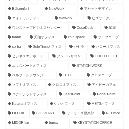
BIZcomfort
NewWork
アセットデザイン
エイチワンティー
WeWork
ビズサークル
ワンストップビジネスセンター
CocoDesk
加瀬
fabbit
天翔オフィス
coin space
サーブコープ
co-ba
SoloTimeオフィス
パセラ
ハローオフィス
ビジネスエアポート
アントレサロン
GOOD OFFICE
エキスパートオフィス
STATION WORK
ベルサールラウンジ
H1O
クロスコープ
ソフトオフィス
クロスオフィス
アイビーカフェ
ユナイテッドオフィス
BasisPoint
Portal Point
Katanaオフィス
いいオフィス
METSオフィス
LIFORK
BIZ SMART
ワーカーズ倶楽部
RJ Office
MIDORI.so
burex
KEYSTATION OFFICE