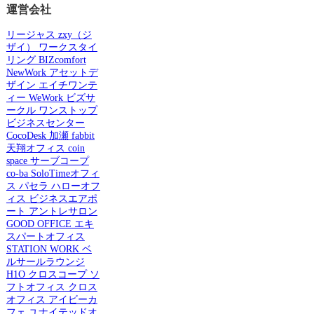
運営会社
リージャス
zxy（ジ
ザイ）
ワークスタイ
リング
BIZcomfort
NewWork
アセットデ
ザイン
エイチワンテ
ィー
WeWork
ビズサ
ークル
ワンストップ
ビジネスセンター
CocoDesk
加瀬
fabbit
天翔オフィス
coin
space
サーブコープ
co-ba
SoloTimeオフィ
ス
パセラ
ハローオフ
ィス
ビジネスエアポ
ート
アントレサロン
GOOD OFFICE
エキ
スパートオフィス
STATION WORK
ベ
ルサールラウンジ
H1O
クロスコープ
ソ
フトオフィス
クロス
オフィス
アイビーカ
フェ
ユナイテッドオ