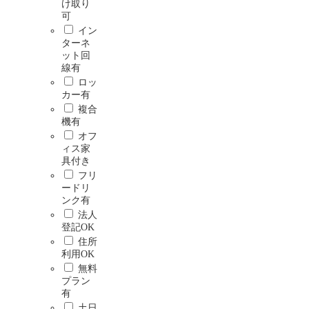
け取り
可
イン
ターネ
ット回
線有
ロッ
カー有
複合
機有
オフ
ィス家
具付き
フリ
ードリ
ンク有
法人
登記OK
住所
利用OK
無料
プラン
有
土日