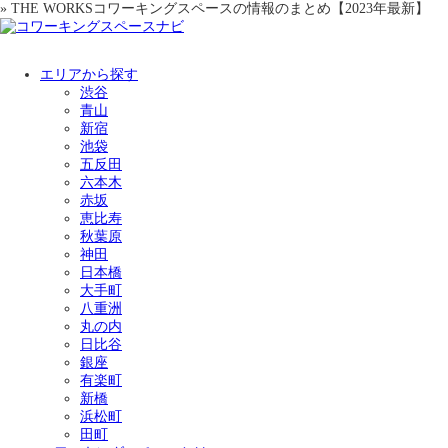
» THE WORKSコワーキングスペースの情報のまとめ【2023年最新】
エリアから探す
渋谷
青山
新宿
池袋
五反田
六本木
赤坂
恵比寿
秋葉原
神田
日本橋
大手町
八重洲
丸の内
日比谷
銀座
有楽町
新橋
浜松町
田町