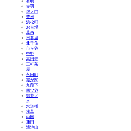
有明
赤羽
虎ノ門
豊洲
浜松町
お台場
葛西
日暮里
北千住
市ヶ谷
中野
高円寺
三軒茶
屋
永田町
霞が関
九段下
四ツ谷
御茶ノ
水
水道橋
浅草
両国
蒲田
溜池山