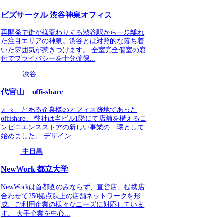
ビズサークル 渋谷神泉オフィス
再開発で街が様変わりする渋谷駅から一歩離れ
た注目エリアの神泉。渋谷とは対照的な落ち着
いた雰囲気が惹きつけます。 全室完全個室の窓
付でプライバシーを十分確保...
渋谷
代官山 offi-share
元々、とある企業様のオフィス跡地であった
offishare。 弊社は当ビル1階にて店舗を構えるコ
ンビニエンスストアの新しい事業の一環として
始めました。 デザイン...
中目黒
NewWork 都立大学
NewWorkは首都圏のみならず、直営店、提携店
合わせて250拠点以上の店舗ネットワークを形
成。ご利用企業の様々なニーズに対応していま
す。 大手企業を中心...