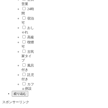
営業
24時
間
宿泊
可
おし
ゃれ
高級
喫煙
可
古民
家タイ
プ
風呂
付き
託児
付き
カフ
ェ併設
スポンサーリンク