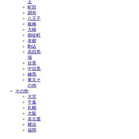
王
町田
調布
八王子
板橋
大崎
御徒町
本郷
駒込
高田馬
場
目黒
中目黒
練馬
東京そ
の他
その他
大宮
千葉
札幌
大阪
名古屋
横浜
福岡