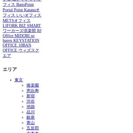
フィス
BasisPoint
Portal Point
Katanaオ
フィス
いいオフィス
METSオフィス
LIFORK
BIZ SMART
ワーカーズ倶楽部
RJ
Office
MIDORI.so
burex
KEYSTATION
OFFICE
10BAN
OFFICE
ウィズスク
エア
エリア
東京
後楽園
恵比寿
新宿
渋谷
池袋
品川
銀座
青山
五反田