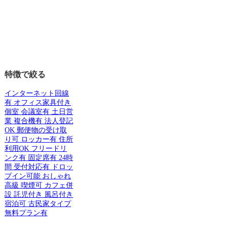
特徴で絞る
インターネット回線
有
オフィス家具付き
個室
会議室有
土日営
業
複合機有
法人登記
OK
郵便物の受け取
り可
ロッカー有
住所
利用OK
フリードリ
ンク有
固定席有
24時
間
受付対応有
ドロッ
プイン可能
おしゃれ
高級
喫煙可
カフェ併
設
託児付き
風呂付き
宿泊可
古民家タイプ
無料プラン有