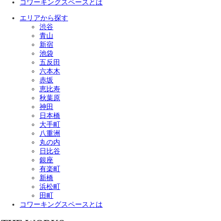
コワーキングスペースとは
エリアから探す
渋谷
青山
新宿
池袋
五反田
六本木
赤坂
恵比寿
秋葉原
神田
日本橋
大手町
八重洲
丸の内
日比谷
銀座
有楽町
新橋
浜松町
田町
コワーキングスペースとは