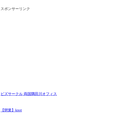
スポンサーリンク
ビズサークル 両国隅田川オフィス
【閉業】knot