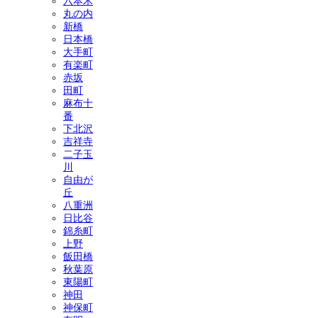
六本木
丸の内
新橋
日本橋
大手町
有楽町
赤坂
田町
麻布十
番
下北沢
吉祥寺
二子玉
川
自由が
丘
八重洲
日比谷
錦糸町
上野
飯田橋
秋葉原
東陽町
神田
神保町