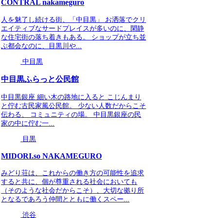
CONTRAL nakameguro
人を魅了し続ける街、「中目黒」 お洒落でクリ
エイティブなサードプレイスが多いのに、閑静
な住宅街の落ち着きもある。 ショップが立ち並
ぶ都会なのに、目黒川や...
中目黒
中目黒ふらっと公民館
中目黒銀座 細い木の路地に入ると こじんまり
と佇む古民家風公民館。 少ない人数だからこそ
伝わる、 コミュニティの場。 中目黒銀座の民
家の中に佇む一...
目黒
MIDORI.so NAKAMEGURO
みどり荘は、これからの働き方の可能性を追求
すると共に、個が尊重される社会においても
（そのような社会だからこそ）、大切な拠り所
となるであろう仲間とともに働くスペー...
渋谷