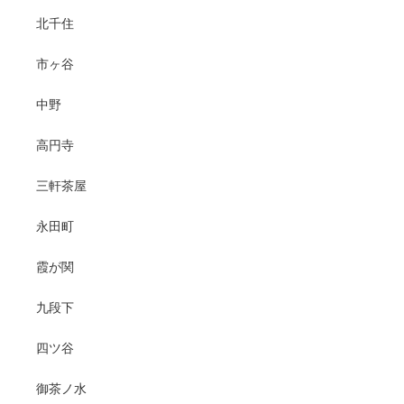
北千住
市ヶ谷
中野
高円寺
三軒茶屋
永田町
霞が関
九段下
四ツ谷
御茶ノ水