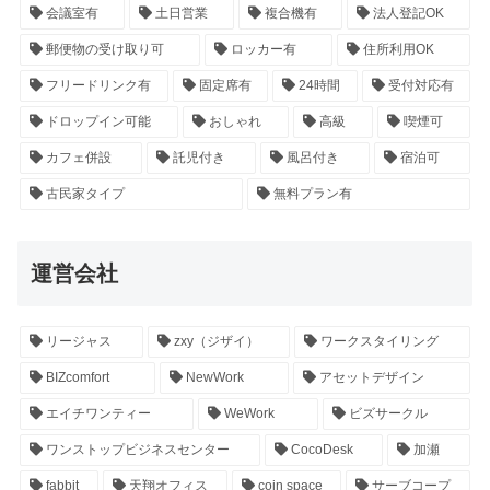
会議室有
土日営業
複合機有
法人登記OK
郵便物の受け取り可
ロッカー有
住所利用OK
フリードリンク有
固定席有
24時間
受付対応有
ドロップイン可能
おしゃれ
高級
喫煙可
カフェ併設
託児付き
風呂付き
宿泊可
古民家タイプ
無料プラン有
運営会社
リージャス
zxy（ジザイ）
ワークスタイリング
BIZcomfort
NewWork
アセットデザイン
エイチワンティー
WeWork
ビズサークル
ワンストップビジネスセンター
CocoDesk
加瀬
fabbit
天翔オフィス
coin space
サーブコープ