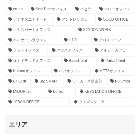
co-ba
SoloTimeオフィス
パセラ
ハローオフィス
ビジネスエアポート
アントレサロン
GOOD OFFICE
エキスパートオフィス
STATION WORK
ベルサールラウンジ
H1O
クロスコープ
ソフトオフィス
クロスオフィス
アイビーカフェ
ユナイテッドオフィス
BasisPoint
Portal Point
Katanaオフィス
いいオフィス
METSオフィス
LIFORK
BIZ SMART
ワーカーズ倶楽部
RJ Office
MIDORI.so
burex
KEYSTATION OFFICE
10BAN OFFICE
ウィズスクエア
エリア