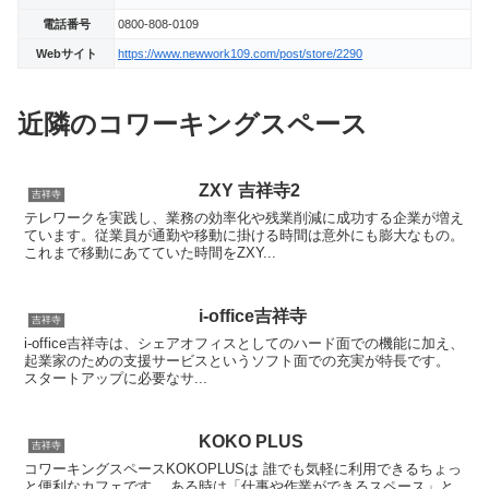
電話番号
0800-808-0109
Webサイト
https://www.newwork109.com/post/store/2290
近隣のコワーキングスペース
ZXY 吉祥寺2
吉祥寺
テレワークを実践し、業務の効率化や残業削減に成功する企業が増え
ています。従業員が通勤や移動に掛ける時間は意外にも膨大なもの。
これまで移動にあてていた時間をZXY...
i-office吉祥寺
吉祥寺
i-office吉祥寺は、シェアオフィスとしてのハード面での機能に加え、
起業家のための支援サービスというソフト面での充実が特長です。
スタートアップに必要なサ...
KOKO PLUS
吉祥寺
コワーキングスペースKOKOPLUSは 誰でも気軽に利用できるちょっ
と便利なカフェです。 ある時は「仕事や作業ができるスペース」と