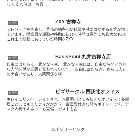
して ある時は「お買...
ZXY 吉祥寺
吉祥寺
テレワークを実践し、業務の効率化や残業削減に成功する企業が増え
ています。従業員が通勤や移動に掛ける時間は意外にも膨大なもの。
これまで移動にあてていた時間をZXY...
BasisPoint 丸井吉祥寺店
吉祥寺
自由にはたらく、豊かな人生。 豊かな人生には、自由な時間と良好
な人間関係が必要と言われています。 自由にはたらき、さらに人と
の出会いがあり、人間関係を構...
ビズサークル 西荻北オフィス
吉祥寺
キレイにリノベーションされ、木目調がとても映えたオフィスで各部
屋ごとにセキュリティがかかり、全室窓付きな所もポイントです。デ
スク＆椅子＆ネットも完備、ポストもあ...
スポンサーリンク