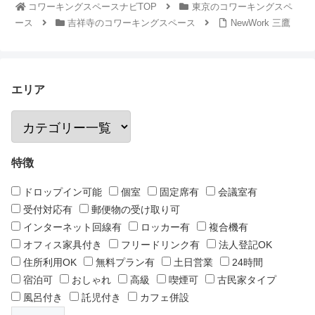
コワーキングスペースナビTOP
東京のコワーキングスペ
ース
吉祥寺のコワーキングスペース
NewWork 三鷹
エリア
特徴
ドロップイン可能
個室
固定席有
会議室有
受付対応有
郵便物の受け取り可
インターネット回線有
ロッカー有
複合機有
オフィス家具付き
フリードリンク有
法人登記OK
住所利用OK
無料プラン有
土日営業
24時間
宿泊可
おしゃれ
高級
喫煙可
古民家タイプ
風呂付き
託児付き
カフェ併設