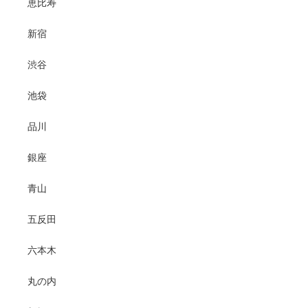
恵比寿
新宿
渋谷
池袋
品川
銀座
青山
五反田
六本木
丸の内