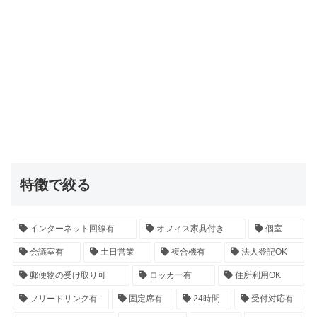
特徴で絞る
インターネット回線有
オフィス家具付き
個室
会議室有
土日営業
複合機有
法人登記OK
郵便物の受け取り可
ロッカー有
住所利用OK
フリードリンク有
固定席有
24時間
受付対応有