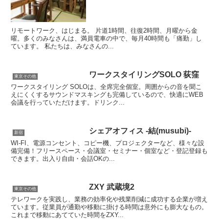
リモートワーク、はじまる。 片道1時間、往復2時間、月曜から金
曜。多くのみなさんは、満員電車の中で、毎月40時間も「痛勤」し
ています。 私たちは、みなさんの...
ワークスタイリングSOLO 荻窪
東京その他
ワークスタイリング SOLOは、全席完全個室。周囲からの音を聞こ
えにくくするサウンドマスキングも完備しているので、快適にWEB
会議を行っていただけます。ドリンク...
シェアオフィス -結(musubi)-
新宿
WI-FI、電源コンセント、コピー機、プロジェクターなど、様々な設
備完備！フリースペース・会議室・セミナー・個室など・登記登録も
できます。出入り自由・会話OKの...
ZXY 武蔵境2
東京その他
テレワークを実践し、業務の効率化や残業削減に成功する企業が増え
ています。従業員が通勤や移動に掛ける時間は意外にも膨大なもの。
これまで移動にあてていた時間をZXY...