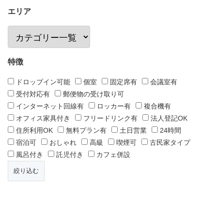
エリア
特徴
ドロップイン可能
個室
固定席有
会議室有
受付対応有
郵便物の受け取り可
インターネット回線有
ロッカー有
複合機有
オフィス家具付き
フリードリンク有
法人登記OK
住所利用OK
無料プラン有
土日営業
24時間
宿泊可
おしゃれ
高級
喫煙可
古民家タイプ
風呂付き
託児付き
カフェ併設