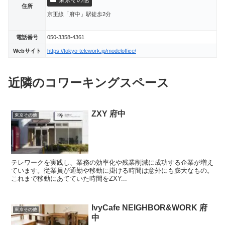
住所
京王線「府中」駅徒歩2分
電話番号
050-3358-4361
Webサイト
https://tokyo-telework.jp/modeloffice/
近隣のコワーキングスペース
ZXY 府中
東京その他
テレワークを実践し、業務の効率化や残業削減に成功する企業が増え
ています。従業員が通勤や移動に掛ける時間は意外にも膨大なもの。
これまで移動にあてていた時間をZXY...
IvyCafe NEIGHBOR&WORK 府
東京その他
中