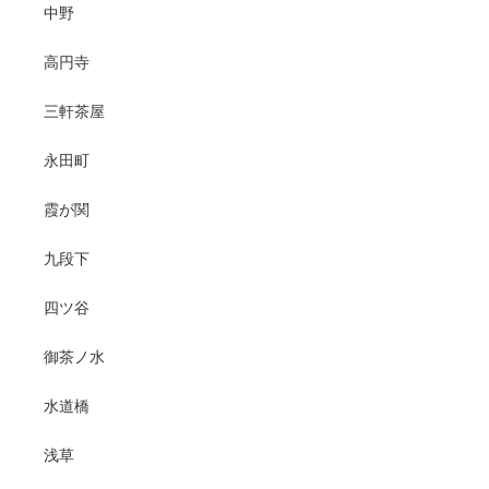
中野
高円寺
三軒茶屋
永田町
霞が関
九段下
四ツ谷
御茶ノ水
水道橋
浅草