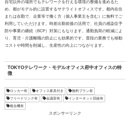
自宅以外の場所でもテレワークを行える環境の整備を進めるた
め、都がモデル的に設置するサテライトオフィスです。都内在住
または在勤で、企業等で働く方（個人事業主を含む）に無料でご
利用していただけます。時差出勤前後の活用で、社員の感染症予
防や事業の継続（BCP）対策にもなります。通勤負荷の軽減によ
り、育児・介護離職の防止にも効果的です。普段の業務でも移動
コストや時間を削減し、生産性の向上につながります。
TOKYOテレワーク・モデルオフィス府中オフィスの特
徴
ロッカー有
オフィス家具付き
無料プラン有
フリードリンク有
会議室有
インターネット回線有
複合機有
スポンサーリンク