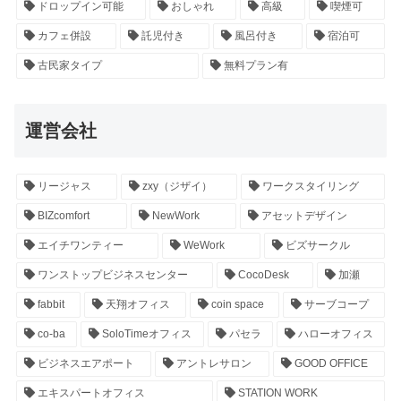
ドロップイン可能
おしゃれ
高級
喫煙可
カフェ併設
託児付き
風呂付き
宿泊可
古民家タイプ
無料プラン有
運営会社
リージャス
zxy（ジザイ）
ワークスタイリング
BIZcomfort
NewWork
アセットデザイン
エイチワンティー
WeWork
ビズサークル
ワンストップビジネスセンター
CocoDesk
加瀬
fabbit
天翔オフィス
coin space
サーブコープ
co-ba
SoloTimeオフィス
パセラ
ハローオフィス
ビジネスエアポート
アントレサロン
GOOD OFFICE
エキスパートオフィス
STATION WORK