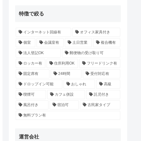
特徴で絞る
インターネット回線有
オフィス家具付き
個室
会議室有
土日営業
複合機有
法人登記OK
郵便物の受け取り可
ロッカー有
住所利用OK
フリードリンク有
固定席有
24時間
受付対応有
ドロップイン可能
おしゃれ
高級
喫煙可
カフェ併設
託児付き
風呂付き
宿泊可
古民家タイプ
無料プラン有
運営会社