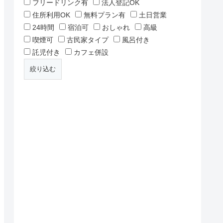
フリードリンク有
法人登記OK
住所利用OK
無料プラン有
土日営業
24時間
宿泊可
おしゃれ
高級
喫煙可
古民家タイプ
風呂付き
託児付き
カフェ併設