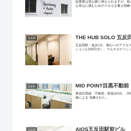
起業家は登山家に例えられますが、私
な登山に挑むためのスキルを蓄え戦略を
THE HUB SOLO 五反
五反田
五反田駅・徒歩1分、都心へのアクセ
ション2,200円/月）、マルチロケーショ.
MID POINT目黒不動前
五反田
東急目黒線「不動前」駅徒歩5分。 J
修による 洗練された...
AIOS五反田駅前ビル
五反田