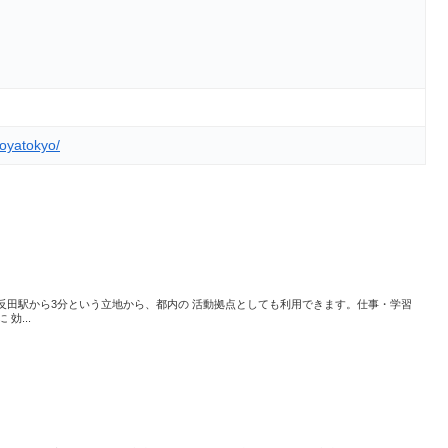
oyatokyo/
五反田駅から3分という立地から、都内の 活動拠点としても利用できます。仕事・学習
効...