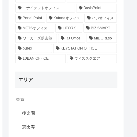
ユナイテッドオフィス
BasisPoint
Portal Point
Katanaオフィス
いいオフィス
METSオフィス
LIFORK
BIZ SMART
ワーカーズ倶楽部
RJ Office
MIDORI.so
burex
KEYSTATION OFFICE
10BAN OFFICE
ウィズスクエア
エリア
東京
後楽園
恵比寿