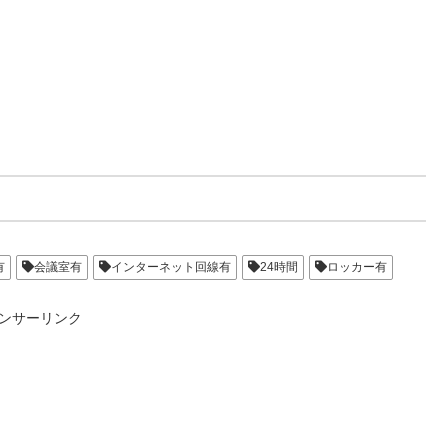
有
会議室有
インターネット回線有
24時間
ロッカー有
ンサーリンク