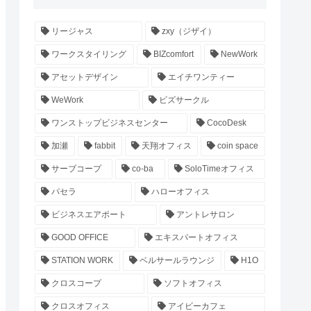
リージャス
zxy（ジザイ）
ワークスタイリング
BIZcomfort
NewWork
アセットデザイン
エイチワンティー
WeWork
ビズサークル
ワンストップビジネスセンター
CocoDesk
加瀬
fabbit
天翔オフィス
coin space
サーブコープ
co-ba
SoloTimeオフィス
パセラ
ハローオフィス
ビジネスエアポート
アントレサロン
GOOD OFFICE
エキスパートオフィス
STATION WORK
ベルサールラウンジ
H1O
クロスコープ
ソフトオフィス
クロスオフィス
アイビーカフェ