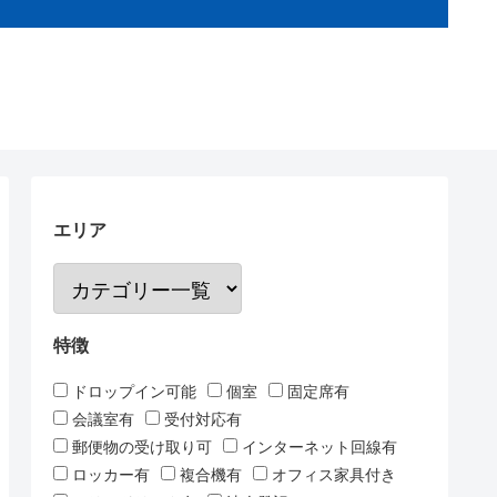
エリア
特徴
ドロップイン可能
個室
固定席有
会議室有
受付対応有
郵便物の受け取り可
インターネット回線有
ロッカー有
複合機有
オフィス家具付き