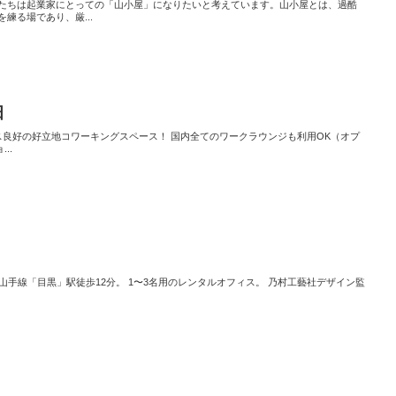
たちは起業家にとっての「山小屋」になりたいと考えています。山小屋とは、過酷
練る場であり、厳...
田
ス良好の好立地コワーキングスペース！ 国内全てのワークラウンジも利用OK（オプ
..
R山手線「目黒」駅徒歩12分。 1〜3名用のレンタルオフィス。 乃村工藝社デザイン監